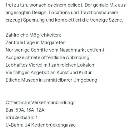
Moderne technische Features
frei zu tun, wonach es einem beliebt. Der geniale Mix aus
angesagten Design-Locations und Traditionshäusern
HIGHLIGHTS
erzeugt Spannung und komplettiert die trendige Szene.
32 exklusive Eigentumswohnungen
Zahlreiche Möglichkeiten:
Wohnflächen von ca. 35 bis 152 m²
Zentrale Lage in Margareten
1 bis 4 Zimmer
Nur wenige Schritte vom Naschmarkt entfernt
Eigengärten, Balkone, Loggien, Terrassen und
Ausgezeichnete öffentliche Anbindung
Dachterrassen
Lebhaftes Viertel mit zahlreichen Lokalen
Hochwertige Designer-Ausstattung
Vielfältiges Angebot an Kunst und Kultur
Zentrale Lage beim Naschmarkt
Etliche Museen in unmittelbarer Umgebung
Ausgezeichnete Infrastruktur
WOHNUNG | TOP 28
Öffentliche Verkehrsanbindung:
Die 2-Zimmer-Wohnung befindet sich im 1. Dachgeschoss
Bus: 59A, 13A, 12A
und bietet eine Wohnfläche von ca. 58 m² und eine Loggia
Straßenbahn: 1
mit ca. 7 m². Alle Zimmer sind separat begehbar. Die
U-Bahn: U4 Kettenbrückengasse
Raumaufteilung gliedert sich wie folgt:
Vorraum (ca. 11 m²)