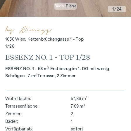
Bilder
Pläne
1
/24
1050 Wien, Kettenbrückengasse 1 - Top
1/28
ESSENZ NO. 1 - TOP 1/28
ESSENZ NO. 1 - 58 m² Erstbezug im 1. DG mit wenig
Schrägen | 7 m² Terrasse, 2 Zimmer
Wohnfläche
57,86 m²
Terrassenfläche
7,09 m²
Zimmer
2
Bäder
1
Verfügbar ab
sofort