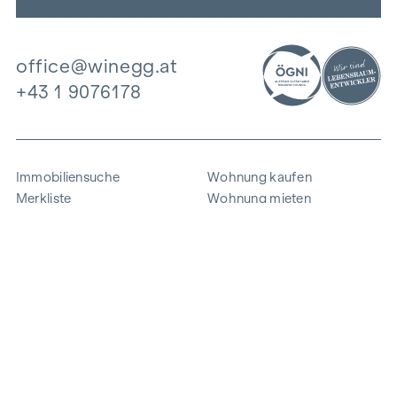
office@winegg.at
+43 1 9076178
Immobiliensuche
Wohnung kaufen
Merkliste
Wohnung mieten
Projekte
Gewerbeimmobilien
Ankauf
Zinshaus verkaufen
Referenzen
Expertise
Unternehmen
Karriere
Nachhaltigkeit
Kontakt
Mitarbeiterlogin
i
Energie sparen