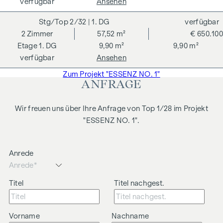
verfügbar
Ansehen
Wir weisen darauf hin, dass zwischen dem Vermittler und
dem zu vermittelnden Dritten ein familiäres oder
2/32
| 1. DG
verfügbar
wirtschaftliches Naheverhältnis besteht.
2
Zimmer
57,52 m²
€ 650.100
1. DG
9,90 m²
9,90 m²
verfügbar
Ansehen
Zum Projekt "ESSENZ NO. 1"
ANFRAGE
Wir freuen uns über Ihre Anfrage von Top 1/28 im Projekt
"ESSENZ NO. 1".
Anrede
Titel
Titel nachgest.
Vorname
Nachname