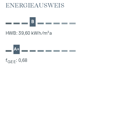
ENERGIEAUSWEIS
Abstellraum mit Waschmaschinenanschluss (ca. 2 m²)
WC (ca. 2 m²)
Badezimmer mit Badewanne und Handwaschbecken (ca.
B
4,5 m²)
HWB: 39,60 kWh/m²a
Schlafzimmer (ca. 15 m²)
Wohnküche mit direktem Zugang zur Loggia (ca. 24 m²)
A+
Loggia (ca. 7 m²)
f
: 0,68
GEE
Bei den angeführten Preisen handelt es sich um
Anlegerpreise (Netto zzgl. 20% USt.). Eigennutzerpreise auf
Anfrage
NACHHALTIGKEIT
Essenz No. 1 verkörpert die feine Balance zwischen
historischer Eleganz und zukunftsweisender
Nachhaltigkeit.
Nachhaltigkeit im Detail: