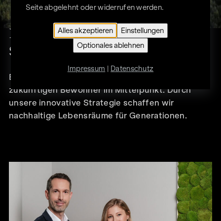
Seite abgelehnt oder widerrufen werden.
NACHHALTIGKEIT
Alles akzeptieren
Einstellungen
Optionales ablehnen
SICHTBAR MACHEN
Impressum
|
Datenschutz
Bei WINEGG steht das Wohlbefinden der
zukünftigen Bewohner im Mittelpunkt. Durch
unsere innovative Strategie schaffen wir
nachhaltige Lebensräume für Generationen.