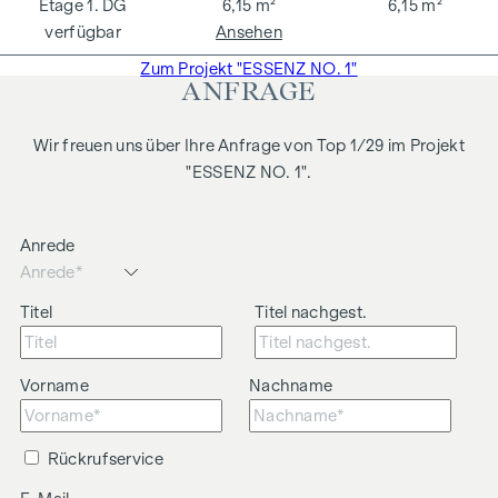
Kosten betragen 1,5 % des Kaufpreises zzgl. 20 % USt. sowie
1. DG
6,15 m²
6,15 m²
Barauslagen und Beglaubigung.
verfügbar
Ansehen
Wir weisen darauf hin, dass zwischen dem Vermittler und
Zum Projekt "ESSENZ NO. 1"
ANFRAGE
dem zu vermittelnden Dritten ein familiäres oder
wirtschaftliches Naheverhältnis besteht.
Wir freuen uns über Ihre Anfrage von Top 1/29 im Projekt
"ESSENZ NO. 1".
Anrede
Titel
Titel nachgest.
Vorname
Nachname
Rückrufservice