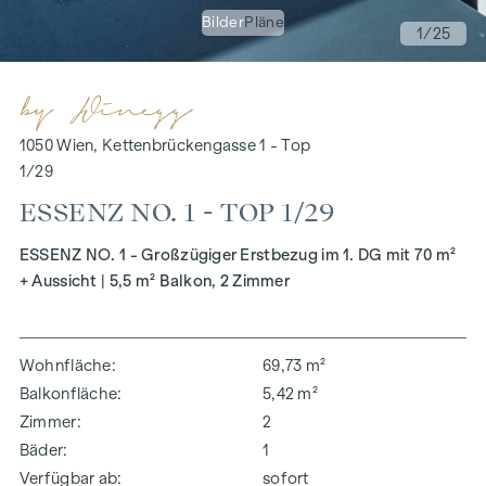
Bilder
Pläne
1
/25
1050 Wien, Kettenbrückengasse 1 - Top
1/29
ESSENZ NO. 1 - TOP 1/29
ESSENZ NO. 1 - Großzügiger Erstbezug im 1. DG mit 70 m²
+ Aussicht | 5,5 m² Balkon, 2 Zimmer
Wohnfläche
69,73 m²
Balkonfläche
5,42 m²
Zimmer
2
Bäder
1
Verfügbar ab
sofort