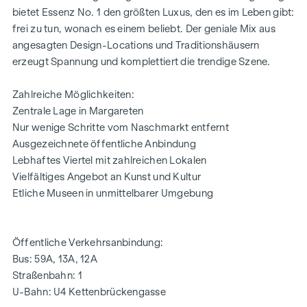
Elektrisch steuerbarer Sonnenschutz
bietet Essenz No. 1 den größten Luxus, den es im Leben gibt:
Moderne technische Features
frei zu tun, wonach es einem beliebt. Der geniale Mix aus
angesagten Design-Locations und Traditionshäusern
HIGHLIGHTS
erzeugt Spannung und komplettiert die trendige Szene.
32 exklusive Eigentumswohnungen
Zahlreiche Möglichkeiten:
Wohnflächen von ca. 35 bis 152 m²
Zentrale Lage in Margareten
1 bis 4 Zimmer
Nur wenige Schritte vom Naschmarkt entfernt
Eigengärten, Balkone, Loggien, Terrassen und
Ausgezeichnete öffentliche Anbindung
Dachterrassen
Lebhaftes Viertel mit zahlreichen Lokalen
Hochwertige Designer-Ausstattung
Vielfältiges Angebot an Kunst und Kultur
Zentrale Lage beim Naschmarkt
Etliche Museen in unmittelbarer Umgebung
Ausgezeichnete Infrastruktur
WOHNUNG | TOP 29
Öffentliche Verkehrsanbindung:
Die großzügige 2-Zimmer-Wohnung befindet sich im 1.
Bus: 59A, 13A, 12A
Dachgeschoss und bietet eine Wohnfläche von ca. 70 m²
Straßenbahn: 1
und einen Balkon mit ca. 5 m². Die Raumaufteilung gliedert
U-Bahn: U4 Kettenbrückengasse
sich wie folgt: