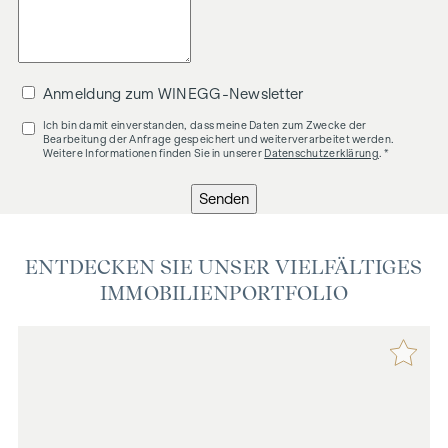
Wir weisen darauf hin, dass zwischen dem Vermittler und
dem zu vermittelnden Dritten ein familiäres oder
wirtschaftliches Naheverhältnis besteht.
Anmeldung zum WINEGG-Newsletter
Der Vermittler ist als Doppelmakler tätig.
Ich bin damit einverstanden, dass meine Daten zum Zwecke der
Bearbeitung der Anfrage gespeichert und weiterverarbeitet werden.
Weitere Informationen finden Sie in unserer
Datenschutzerklärung
. *
Senden
ENTDECKEN SIE UNSER VIELFÄLTIGES
IMMOBILIENPORTFOLIO