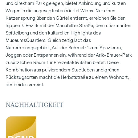
1- bis 4-Zimmerwohnungen
und direkt am Park gelegen, bietet Anbindung und kurzen
Gärten, Balkone, Loggien und Terrassen
Wegen in die angesagtesten Viertel Wiens. Nur einen
Großzügige Raumhöhen
Katzensprung über den Gürtel entfernt, erreichen Sie den
Tiefgaragenstellplätze | E-Mobilität
hippen 7. Bezirk mit der Mariahilfer Straße, dem charmanten
Innenhof Ruhelage
Spittelberg und den kulturellen Highlights des
Photovoltaikanlage am Dach
MuseumsQuartiers. Gleichzeitig lädt das
Gemeinschaftsraum
Naherholungsgebiet „Auf der Schmelz“ zum Spazieren,
Joggen oder Entspannen ein, während der Arik-Brauer-Park
ZUHAUSE ANKOMMEN
zusätzlichen Raum für Freizeitaktivitäten bietet. Diese
Kombination aus pulsierendem Stadtleben und grünen
In der Herbststraße erwartet Sie ein einzigartiges
Rückzugsorten macht die Herbststraße zu einem Wohnort,
Wohngefühl, das Design und Geborgenheit auf
der beides vereint.
außergewöhnliche Weise vereint. Die hochwertige
Ausstattung besticht durch sorgfältig ausgewählte
Materialien, die zeitlose Eleganz ausstrahlen – ideal auf ein
NACHHALTIGKEIT
stilvolles, modernes Leben abgestimmt. Edle Parkettböden
und eine Fußbodenheizung sorgen in den Wohnräumen für
natürliche Behaglichkeit. Für zusätzlichen Komfort bieten
elektrisch steuerbare Raffstores individuelle Beschattung
und eine angenehme Lichtregulierung. Ein besonderes