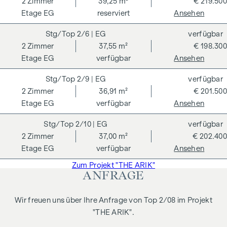
2
Zimmer
39,25 m²
€ 219.500
Angebot nicht anders vermerkt, bei erfolgreichem
EG
reserviert
Ansehen
Abschlussfall eine Provision anfällt, die den in der
2/6
| EG
verfügbar
Immobilienmaklerverordnung BGBI. 262 und 297/1996
2
Zimmer
37,55 m²
€ 198.300
festgelegten Sätzen entspricht – das sind 3 % des
EG
verfügbar
Ansehen
Kaufpreises zzgl. 20 % USt. Diese Provisionspflicht besteht
auch dann, wenn Sie die Ihnen überlassenen Informationen
2/9
| EG
verfügbar
an Dritte weitergeben. Es besteht ein wirtschaftliches
2
Zimmer
36,91 m²
€ 201.500
Naheverhältnis zum Verkäufer. Wir weisen darauf hin, dass
EG
verfügbar
Ansehen
wir als Doppelmakler tätig sind. Die Vertragserrichtung und
Treuhandabwicklung ist gebunden an ARNOLD
2/10
| EG
verfügbar
Rechtsanwälte GmbH, Stoß im Himmel 1, 1010 Wien. Die
2
Zimmer
37,00 m²
€ 202.400
Kosten betragen 1,5 % des Kaufpreises zzgl. 20 % USt. sowie
EG
verfügbar
Ansehen
Barauslagen und Beglaubigung.
Zum Projekt "THE ARIK"
ANFRAGE
**Der Verkäufer übernimmt befristet die
Vertragserrichtungskosten in Höhe von 1,5 % des
Kaufpreises zzgl. 20 % USt. Gültig bis 31.07.2026.
Wir freuen uns über Ihre Anfrage von Top 2/08 im Projekt
"THE ARIK".
SMART – 2-Zimmer-Wohnung als Anlage mit attraktivem