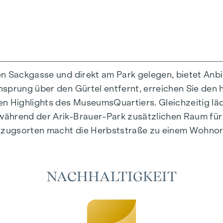
en Sackgasse und direkt am Park gelegen, bietet Anb
prung über den Gürtel entfernt, erreichen Sie den hi
rtiges Wohngefühl, das Design und Geborgenheit auf 
en Highlights des MuseumsQuartiers. Gleichzeitig l
tig ausgewählte Materialien, die zeitlose Eleganz au
ährend der Arik-Brauer-Park zusätzlichen Raum für F
e Fußbodenheizung sorgen in den Wohnräumen für nat
zugsorten macht die Herbststraße zu einem Wohnort,
es individuelle Beschattung und eine angenehme Lich
möglichen es, die Wohnräume an heißen Sommertagen
NACHHALTIGKEIT