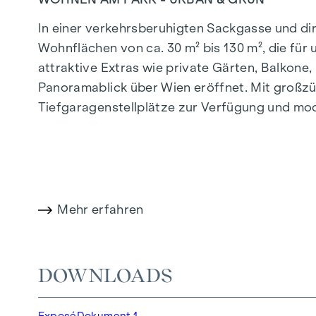
In einer verkehrsberuhigten Sackgasse und d
Wohnflächen von ca. 30 m² bis 130 m², die fü
attraktive Extras wie private Gärten, Balkon
Panoramablick über Wien eröffnet. Mit großzü
Tiefgaragenstellplätze zur Verfügung und mo
effiziente Energieversorgung. Hier wohnen Sie 
Mehr Infos unter:
WOHNEN AM PARK, 1160 Wie
HIGHLIGHTS
Mehr erfahren
150 Eigentumswohnungen
Wohnflächen von ca. 30 bis 130 m²
1- bis 4-Zimmerwohnungen
DOWNLOADS
Gärten, Balkone, Loggien und Terrassen
Großzügige Raumhöhen
Exposé
Dokument 1