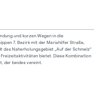
indung und kurzen Wegen in die
ppen 7. Bezirk mit der Mariahilfer Straße,
außergewöhnliche Weise vereint. Die
ädt das Naherholungsgebiet „Auf der Schmelz“
sstrahlen – ideal auf ein stilvolles, modernes
reizeitaktivitäten bietet. Diese Kombination
ürliche Behaglichkeit. Für zusätzlichen
 der beides vereint.
tregulierung. Ein besonderes Highlight finden
 nach Wunsch zu temperieren.