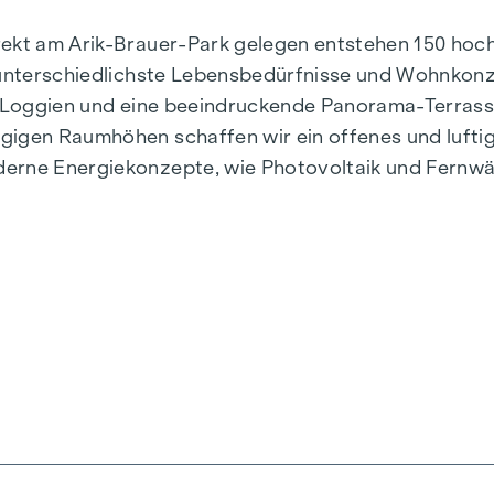
irekt am Arik-Brauer-Park gelegen entstehen 150 h
r unterschiedlichste Lebensbedürfnisse und Wohnkon
e, Loggien und eine beeindruckende Panorama-Terras
gigen Raumhöhen schaffen wir ein offenes und lufti
derne Energiekonzepte, wie Photovoltaik und Fernwä
stilvoll, zukunftsorientiert und überaus komfortabel
n, Herbststraße – Winegg