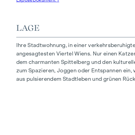
Tiefgaragenstellplätze | E-Mobilität
Innenhof Ruhelage
Photovoltaikanlage am Dach
LAGE
Gemeinschaftsraum
Ihre Stadtwohnung, in einer verkehrsberuhigt
ZUHAUSE ANKOMMEN
angesagtesten Viertel Wiens. Nur einen Katzens
In der Herbststraße erwartet Sie ein einziga
dem charmanten Spittelberg und den kulturell
hochwertige Ausstattung besticht durch sorgfäl
zum Spazieren, Joggen oder Entspannen ein, w
Leben abgestimmt. Edle Parkettböden und ein
aus pulsierendem Stadtleben und grünen Rück
Komfort bieten elektrisch steuerbare Raffstor
Sie in den Dachgeschossen: Klimaanlagen er
AUSSTATTUNG
Eichenparkettboden
Stilvolle Fliesen