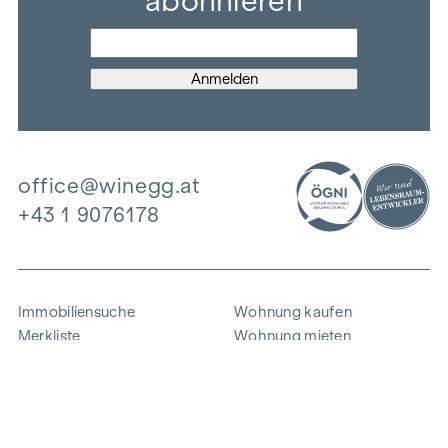
abonnieren
office@winegg.at
+43 1 9076178
Immobiliensuche
Wohnung kaufen
Merkliste
Wohnung mieten
Projekte
Gewerbeimmobilien
Ankauf
Zinshaus verkaufen
Referenzen
Expertise
Unternehmen
Karriere