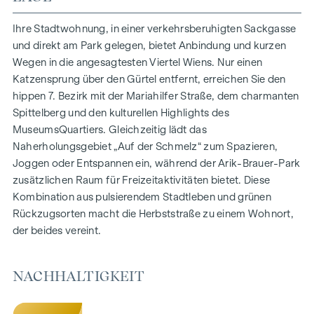
150 Eigentumswohnungen
Wohnflächen von ca. 30 bis 130 m²
Ihre Stadtwohnung, in einer verkehrsberuhigten Sackgasse
1- bis 4-Zimmerwohnungen
und direkt am Park gelegen, bietet Anbindung und kurzen
Gärten, Balkone, Loggien und Terrassen
Wegen in die angesagtesten Viertel Wiens. Nur einen
Großzügige Raumhöhen
Katzensprung über den Gürtel entfernt, erreichen Sie den
Tiefgaragenstellplätze | E-Mobilität
hippen 7. Bezirk mit der Mariahilfer Straße, dem charmanten
Innenhof Ruhelage
Spittelberg und den kulturellen Highlights des
Photovoltaikanlage am Dach
MuseumsQuartiers. Gleichzeitig lädt das
Gemeinschaftsraum
Naherholungsgebiet „Auf der Schmelz“ zum Spazieren,
Joggen oder Entspannen ein, während der Arik-Brauer-Park
ZUHAUSE ANKOMMEN
zusätzlichen Raum für Freizeitaktivitäten bietet. Diese
Kombination aus pulsierendem Stadtleben und grünen
In der Herbststraße erwartet Sie ein einzigartiges
Rückzugsorten macht die Herbststraße zu einem Wohnort,
Wohngefühl, das Design und Geborgenheit auf
der beides vereint.
außergewöhnliche Weise vereint. Die hochwertige
Ausstattung besticht durch sorgfältig ausgewählte
Materialien, die zeitlose Eleganz ausstrahlen – ideal auf ein
NACHHALTIGKEIT
stilvolles, modernes Leben abgestimmt. Edle Parkettböden
und eine Fußbodenheizung sorgen in den Wohnräumen für