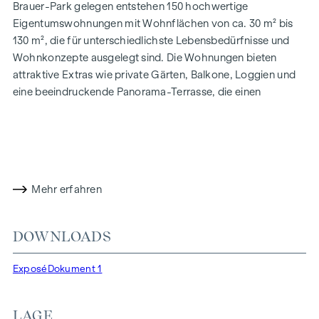
Brauer-Park gelegen entstehen 150 hochwertige
Eigentumswohnungen mit Wohnflächen von ca. 30 m² bis
130 m², die für unterschiedlichste Lebensbedürfnisse und
Wohnkonzepte ausgelegt sind. Die Wohnungen bieten
attraktive Extras wie private Gärten, Balkone, Loggien und
eine beeindruckende Panorama-Terrasse, die einen
atemberaubenden 360° Panoramablick über Wien eröffnet.
Mit großzügigen Raumhöhen schaffen wir ein offenes und
luftiges Wohngefühl. Darüber hinaus stehen
Tiefgaragenstellplätze zur Verfügung und moderne
Energiekonzepte, wie Photovoltaik und Fernwärme,
Mehr erfahren
garantieren eine nachhaltige und effiziente
Energieversorgung. Hier wohnen Sie stilvoll,
zukunftsorientiert und überaus komfortabel.
DOWNLOADS
Mehr Infos unter:
WOHNEN AM PARK, 1160 Wien,
Exposé
Dokument 1
Herbststraße – Winegg
HIGHLIGHTS
LAGE