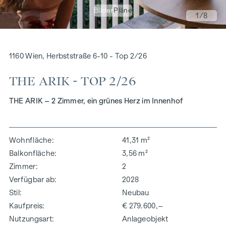
Bilder
Pläne
1
/8
1160 Wien, Herbststraße 6-10 - Top 2/26
THE ARIK - TOP 2/26
THE ARIK – 2 Zimmer, ein grünes Herz im Innenhof
Wohnfläche
41,31 m²
Balkonfläche
3,56 m²
Zimmer
2
Verfügbar ab
2028
Stil
Neubau
Kaufpreis
€ 279.600,–
Nutzungsart
Anlageobjekt