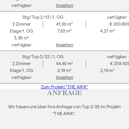
verfügbar
Ansehen
Der Vermittler ist als Doppelmakler tätig.
2/13
| 1. OG
verfügbar
2
Zimmer
41,00 m²
€ 260.800
1. OG
7,63 m²
4,27 m²
3,36 m²
verfügbar
Ansehen
2/22
| 1. OG
verfügbar
2
Zimmer
44,40 m²
€ 259.100
1. OG
2,19 m²
2,19 m²
verfügbar
Ansehen
Zum Projekt "THE ARIK"
ANFRAGE
Wir freuen uns über Ihre Anfrage von Top 2/26 im Projekt
"THE ARIK".