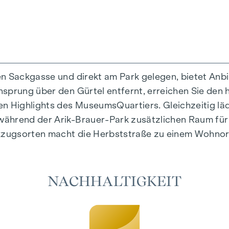
en Sackgasse und direkt am Park gelegen, bietet Anb
prung über den Gürtel entfernt, erreichen Sie den hi
rtiges Wohngefühl, das Design und Geborgenheit auf 
en Highlights des MuseumsQuartiers. Gleichzeitig l
tig ausgewählte Materialien, die zeitlose Eleganz au
ährend der Arik-Brauer-Park zusätzlichen Raum für F
e Fußbodenheizung sorgen in den Wohnräumen für nat
zugsorten macht die Herbststraße zu einem Wohnort,
es individuelle Beschattung und eine angenehme Lich
möglichen es, die Wohnräume an heißen Sommertagen
NACHHALTIGKEIT