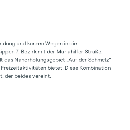
indung und kurzen Wegen in die
ppen 7. Bezirk mit der Mariahilfer Straße,
außergewöhnliche Weise vereint. Die
ädt das Naherholungsgebiet „Auf der Schmelz“
sstrahlen – ideal auf ein stilvolles, modernes
reizeitaktivitäten bietet. Diese Kombination
ürliche Behaglichkeit. Für zusätzlichen
 der beides vereint.
tregulierung. Ein besonderes Highlight finden
 nach Wunsch zu temperieren.