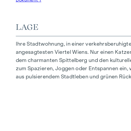
Tiefgaragenstellplätze | E-Mobilität
Innenhof Ruhelage
Photovoltaikanlage am Dach
LAGE
Gemeinschaftsraum
Ihre Stadtwohnung, in einer verkehrsberuhigt
ZUHAUSE ANKOMMEN
angesagtesten Viertel Wiens. Nur einen Katzens
In der Herbststraße erwartet Sie ein einziga
dem charmanten Spittelberg und den kulturell
hochwertige Ausstattung besticht durch sorgfäl
zum Spazieren, Joggen oder Entspannen ein, w
Leben abgestimmt. Edle Parkettböden und ein
aus pulsierendem Stadtleben und grünen Rück
Komfort bieten elektrisch steuerbare Raffstor
Sie in den Dachgeschossen: Klimaanlagen er
AUSSTATTUNG
Eichenparkettboden
Stilvolle Fliesen