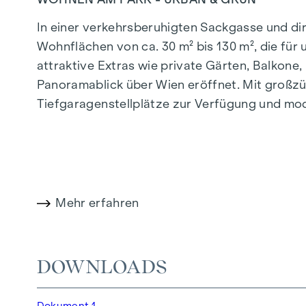
In einer verkehrsberuhigten Sackgasse und d
Wohnflächen von ca. 30 m² bis 130 m², die fü
attraktive Extras wie private Gärten, Balkon
Panoramablick über Wien eröffnet. Mit großzü
Tiefgaragenstellplätze zur Verfügung und mo
effiziente Energieversorgung. Hier wohnen Sie 
Mehr Infos unter:
WOHNEN AM PARK, 1160 Wie
HIGHLIGHTS
Mehr erfahren
150 Eigentumswohnungen
Wohnflächen von ca. 30 bis 130 m²
1- bis 4-Zimmerwohnungen
DOWNLOADS
Gärten, Balkone, Loggien und Terrassen
Großzügige Raumhöhen
Dokument 1