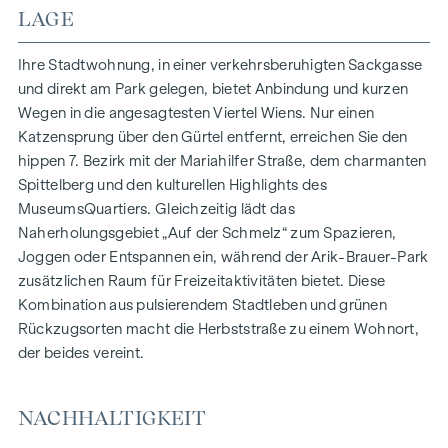
HIGHLIGHTS
LAGE
150 Eigentumswohnungen
Wohnflächen von ca. 30 bis 130 m²
Ihre Stadtwohnung, in einer verkehrsberuhigten Sackgasse
1- bis 4-Zimmerwohnungen
und direkt am Park gelegen, bietet Anbindung und kurzen
Gärten, Balkone, Loggien und Terrassen
Wegen in die angesagtesten Viertel Wiens. Nur einen
Großzügige Raumhöhen
Katzensprung über den Gürtel entfernt, erreichen Sie den
Tiefgaragenstellplätze | E-Mobilität
hippen 7. Bezirk mit der Mariahilfer Straße, dem charmanten
Innenhof Ruhelage
Spittelberg und den kulturellen Highlights des
Photovoltaikanlage am Dach
MuseumsQuartiers. Gleichzeitig lädt das
Gemeinschaftsraum
Naherholungsgebiet „Auf der Schmelz“ zum Spazieren,
Joggen oder Entspannen ein, während der Arik-Brauer-Park
ZUHAUSE ANKOMMEN
zusätzlichen Raum für Freizeitaktivitäten bietet. Diese
Kombination aus pulsierendem Stadtleben und grünen
In der Herbststraße erwartet Sie ein einzigartiges
Rückzugsorten macht die Herbststraße zu einem Wohnort,
Wohngefühl, das Design und Geborgenheit auf
der beides vereint.
außergewöhnliche Weise vereint. Die hochwertige
Ausstattung besticht durch sorgfältig ausgewählte
Materialien, die zeitlose Eleganz ausstrahlen – ideal auf ein
NACHHALTIGKEIT
stilvolles, modernes Leben abgestimmt. Edle Parkettböden