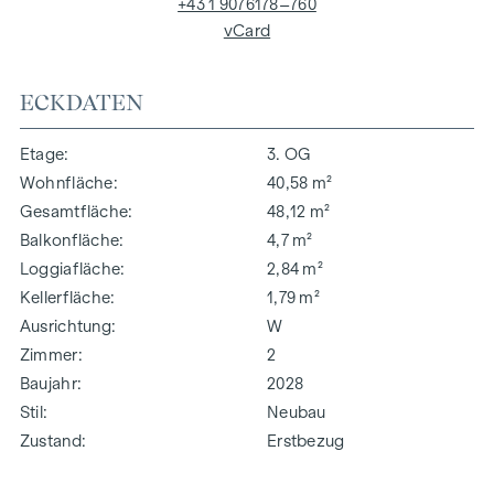
+43 1 9076178–760
vCard
ECKDATEN
Etage
3. OG
Wohnfläche
40,58 m²
Gesamtfläche
48,12 m²
Balkonfläche
4,7 m²
Loggiafläche
2,84 m²
Kellerfläche
1,79 m²
Ausrichtung
W
Zimmer
2
Baujahr
2028
Stil
Neubau
Zustand
Erstbezug