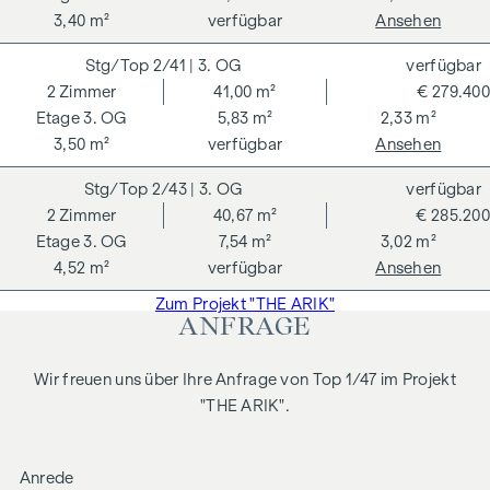
3,40 m²
verfügbar
Ansehen
Kaufpreises zzgl. 20 % USt. Gültig bis 31.07.2026.
Wir weisen darauf hin, dass zwischen dem Vermittler und
2/41
| 3. OG
verfügbar
dem zu vermittelnden Dritten ein familiäres oder
2
Zimmer
41,00 m²
€ 279.400
wirtschaftliches Naheverhältnis besteht.
3. OG
5,83 m²
2,33 m²
3,50 m²
verfügbar
Ansehen
Der Vermittler ist als Doppelmakler tätig.
2/43
| 3. OG
verfügbar
2
Zimmer
40,67 m²
€ 285.200
3. OG
7,54 m²
3,02 m²
4,52 m²
verfügbar
Ansehen
Zum Projekt "THE ARIK"
ANFRAGE
Wir freuen uns über Ihre Anfrage von Top 1/47 im Projekt
"THE ARIK".
Anrede