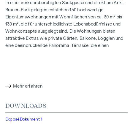
In einer verkehrsberuhigten Sackgasse und direkt am Arik-
Brauer-Park gelegen entstehen 150 hochwertige
Eigentumswohnungen mit Wohnflächen von ca. 30 m² bis
130 m², die für unterschiedlichste Lebensbedürfnisse und
Wohnkonzepte ausgelegt sind. Die Wohnungen bieten
attraktive Extras wie private Gärten, Balkone, Loggien und
eine beeindruckende Panorama-Terrasse, die einen
atemberaubenden 360° Panoramablick über Wien eröffnet.
Mit großzügigen Raumhöhen schaffen wir ein offenes und
luftiges Wohngefühl. Darüber hinaus stehen
Tiefgaragenstellplätze zur Verfügung und moderne
Energiekonzepte, wie Photovoltaik und Fernwärme,
Mehr erfahren
garantieren eine nachhaltige und effiziente
Energieversorgung. Hier wohnen Sie stilvoll,
zukunftsorientiert und überaus komfortabel.
DOWNLOADS
Mehr Infos unter:
WOHNEN AM PARK, 1160 Wien,
Exposé
Dokument 1
Herbststraße – Winegg