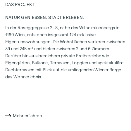
DAS PROJEKT
NATUR GENIESSEN. STADT ERLEBEN.
In der Roseggergasse 2–8, nahe des Wilhelminenbergs in
1160 Wien, entstehen insgesamt 124 exklusive
Eigentumswohnungen. Die Wohnflächen variieren zwischen
39 und 245 m² und bieten zwischen 2 und 6 Zimmern.
Darüber hin-aus bereichern private Freibereiche wie
Eigengärten, Balkone, Terrassen, Loggien und spektakuläre
Dachterrassen mit Blick auf die umliegenden Wiener Berge
das Wohnerlebnis.
Ein Gemeinschaftsgarten in absoluter Innenhof-Ruhelage
bietet Möglichkeiten für Urban Gardening. Dieses
Wohnprojekt hat bereits das Vorzertifikat der DGNB in Gold
(Deutsche Gesellschaft für Nachhaltiges Bauen) erhalten.
Die Immobilie bietet nicht nur niedrigere Energiekosten
Mehr erfahren
sowie einen reduzierten CO2-Fußabdruck, sondern auch
hohe Standards bei Luftqualität, Akustik und