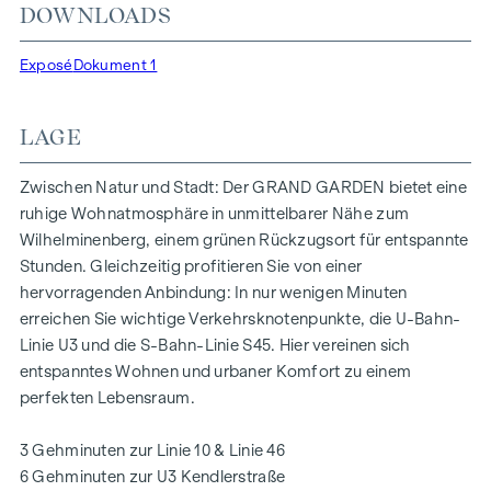
DOWNLOADS
Lichtverhältnissen. Die BewohnerInnen profitieren von der
idealen Lage, nur wenige Gehminuten von den U3-Stationen
Exposé
Dokument 1
„Ottakring“ und „Kendlerstraße“ entfernt, die eine direkte
Verbindung ins Stadtzentrum ermöglichen.
LAGE
NATUR UND LEBENSQUALITÄT
Das absolute Highlight des Wohnprojekts GRAND GARDEN
Zwischen Natur und Stadt: Der GRAND GARDEN bietet eine
ist die rund 1.000 m² große Innenhof-Ruheoase – ein
ruhige Wohnatmosphäre in unmittelbarer Nähe zum
einzigartiger Rückzugsort für alle Generationen. Hier trifft
Wilhelminenberg, einem grünen Rückzugsort für entspannte
Natur auf urbanes Wohnen und schafft eine
Stunden. Gleichzeitig profitieren Sie von einer
außergewöhnliche Lebensqualität.
hervorragenden Anbindung: In nur wenigen Minuten
erreichen Sie wichtige Verkehrsknotenpunkte, die U-Bahn-
Die Gemeinschaftsplätze mit Bänken und Tischen laden
Linie U3 und die S-Bahn-Linie S45. Hier vereinen sich
zum entspannten Ver-weilen ein und bieten einen
entspanntes Wohnen und urbaner Komfort zu einem
naturnahen Treffpunkt für alle Generationen. Ein
perfekten Lebensraum.
einladender Kinderspielbereich bietet unbeschwerte
Stunden und glückliche Kindermomente – direkt in der
3 Gehminuten zur Linie 10 & Linie 46
Wohnanlage, sodass die Kinder sorgenfrei und sicher
6 Gehminuten zur U3 Kendlerstraße
spielen können. Bei der Planung wurde besonderer Wert auf