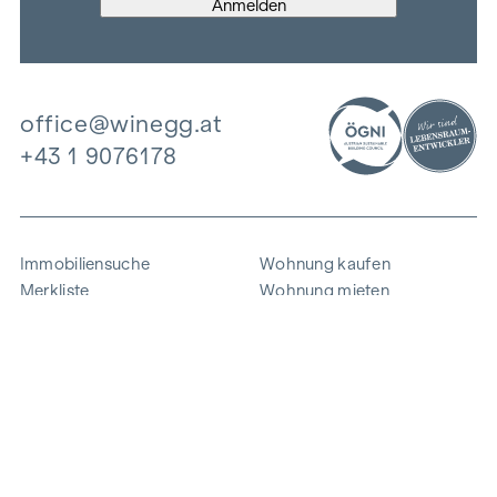
office@winegg.at
+43 1 9076178
Immobiliensuche
Wohnung kaufen
Merkliste
Wohnung mieten
Projekte
Gewerbeimmobilien
Ankauf
Zinshaus verkaufen
Referenzen
Expertise
Unternehmen
Karriere
Nachhaltigkeit
Kontakt
Mitarbeiterlogin