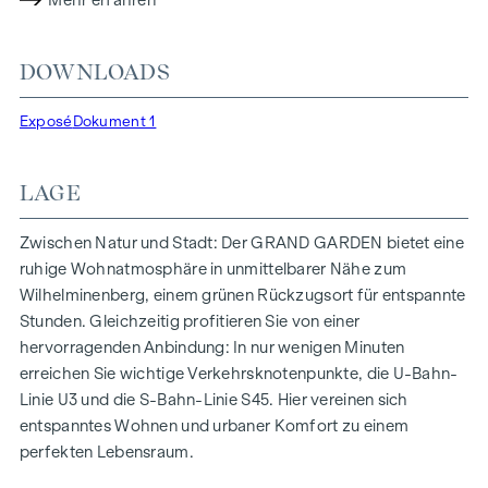
Mehr erfahren
sowie einen reduzierten CO2-Fußabdruck, sondern auch
hohe Standards bei Luftqualität, Akustik und
DOWNLOADS
Lichtverhältnissen. Die BewohnerInnen profitieren von der
idealen Lage, nur wenige Gehminuten von den U3-Stationen
Exposé
Dokument 1
„Ottakring“ und „Kendlerstraße“ entfernt, die eine direkte
Verbindung ins Stadtzentrum ermöglichen.
LAGE
NATUR UND LEBENSQUALITÄT
Das absolute Highlight des Wohnprojekts GRAND GARDEN
Zwischen Natur und Stadt: Der GRAND GARDEN bietet eine
ist die rund 1.000 m² große Innenhof-Ruheoase – ein
ruhige Wohnatmosphäre in unmittelbarer Nähe zum
einzigartiger Rückzugsort für alle Generationen. Hier trifft
Wilhelminenberg, einem grünen Rückzugsort für entspannte
Natur auf urbanes Wohnen und schafft eine
Stunden. Gleichzeitig profitieren Sie von einer
außergewöhnliche Lebensqualität.
hervorragenden Anbindung: In nur wenigen Minuten
erreichen Sie wichtige Verkehrsknotenpunkte, die U-Bahn-
Die Gemeinschaftsplätze mit Bänken und Tischen laden
Linie U3 und die S-Bahn-Linie S45. Hier vereinen sich
zum entspannten Ver-weilen ein und bieten einen
entspanntes Wohnen und urbaner Komfort zu einem
naturnahen Treffpunkt für alle Generationen. Ein
perfekten Lebensraum.
einladender Kinderspielbereich bietet unbeschwerte