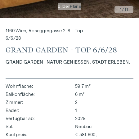
Bilder
Pläne
1
/11
1160 Wien, Roseggergasse 2-8 - Top
6/6/28
GRAND GARDEN - TOP 6/6/28
GRAND GARDEN | NATUR GENIESSEN. STADT ERLEBEN.
Wohnfläche
59,7 m²
Balkonfläche
6 m²
Zimmer
2
Bäder
1
Verfügbar ab
2028
Stil
Neubau
Kaufpreis
€ 381.900,–