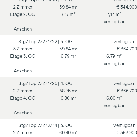
machen eine gesamtheitliche Nachhaltigkeitsstrategie
2
Zimmer
59,84 m²
€ 344.900
transparent. Der Käufer einer DGNB (Deutsche Gesellschaft
2. OG
7,17 m²
7,17 m²
für Nachhaltiges Bauen) zertifizierten Eigentumswohnung
verfügbar
profitiert von verschiedenen Vorteilen, die sich auf
Ansehen
ökologische, ökonomische und soziokulturelle Aspekte
2/2/1/22
| 3. OG
verfügbar
erstrecken. Auf der nächsten Seite finden Sie einige der
3
Zimmer
59,84 m²
€ 364.700
Kernvorteile.
3. OG
6,79 m²
6,79 m²
NEBENKOSTEN
verfügbar
Ansehen
Der guten Ordnung halber halten wir fest, dass, sofern im
Angebot nicht anders vermerkt, bei erfolgreichem
2/2/1/25
| 4. OG
verfügbar
Abschlussfall eine Provision anfällt, die den in der
2
Zimmer
58,75 m²
€ 366.700
Immobilienmaklerverordnung BGBI. 262 und 297/1996
4. OG
6,80 m²
6,80 m²
festgelegten Sätzen entspricht – das sind 3 % des
verfügbar
Kaufpreises zzgl. 20 % USt. Diese Provisionspflicht besteht
Ansehen
auch dann, wenn Sie die Ihnen überlassenen Informationen
an Dritte weitergeben. Es besteht ein wirtschaftliches
2/2/2/14
| 3. OG
verfügbar
Naheverhältnis zum Verkäufer. Wir weisen darauf hin, dass
2
Zimmer
60,40 m²
€ 363.900