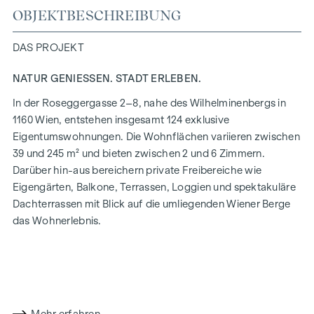
OBJEKTBESCHREIBUNG
DAS PROJEKT
NATUR GENIESSEN. STADT ERLEBEN.
In der Roseggergasse 2–8, nahe des Wilhelminenbergs in
1160 Wien, entstehen insgesamt 124 exklusive
Eigentumswohnungen. Die Wohnflächen variieren zwischen
39 und 245 m² und bieten zwischen 2 und 6 Zimmern.
Darüber hin-aus bereichern private Freibereiche wie
Eigengärten, Balkone, Terrassen, Loggien und spektakuläre
Dachterrassen mit Blick auf die umliegenden Wiener Berge
das Wohnerlebnis.
Ein Gemeinschaftsgarten in absoluter Innenhof-Ruhelage
bietet Möglichkeiten für Urban Gardening. Dieses
Wohnprojekt hat bereits das Vorzertifikat der DGNB in Gold
(Deutsche Gesellschaft für Nachhaltiges Bauen) erhalten.
Die Immobilie bietet nicht nur niedrigere Energiekosten