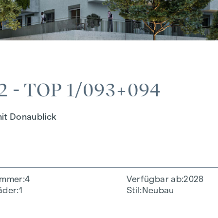
 - TOP 1/093+094
it Donaublick
immer
4
Verfügbar ab
2028
äder
1
Stil
Neubau