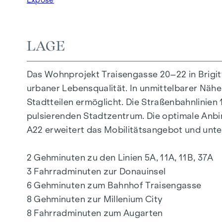
AUSSTATTUNG
Eichenparkettböden
Stilvolle Markenfliesen
LAGE
Außenliegender, elektrischer Sonnenschutz
Klimaanlage im DG
Das Wohnprojekt Traisengasse 20–22 in Brigi
Fußbodenheizung mittels Fernwärme
urbaner Lebensqualität. In unmittelbarer Nähe
Photovoltaikanlage am Dach
Stadtteilen ermöglicht. Die Straßenbahnlinie
Digitale Gegensprechanlage und
pulsierenden Stadtzentrum. Die optimale Anb
schwarzes Brett über Handyapp
A22 erweitert das Mobilitätsangebot und unter
Smarte Hausverwaltungs-App „puck“
2 Gehminuten zu den Linien 5A, 11A, 11B, 37A
HIGHLIGHTS
3 Fahrradminuten zur Donauinsel
269 Eigentumswohnungen
6 Gehminuten zum Bahnhof Traisengasse
1 bis 4 Zimmer mit Wohnflächen von ca. 38 b
8 Gehminuten zur Millenium City
Gärten, Balkone, Loggien, Dachterrassen
8 Fahrradminuten zum Augarten