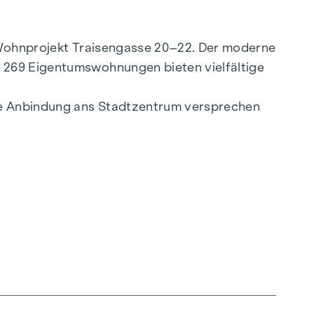
e Wohnprojekt Traisengasse 20–22. Der moderne
. 269 Eigentumswohnungen bieten vielfältige
lle Anbindung ans Stadtzentrum versprechen
ligenten Grundrissen, die von gemütlichen
ealen Lebensraum. Eichenparkettböden und
ltfreundliche Fernwärme, für ein behagliches
hoßwohnungen gewährleisten ein angenehmes