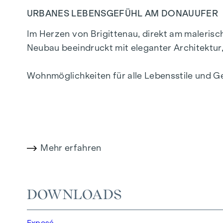
URBANES LEBENSGEFÜHL AM DONAUUFER
Im Herzen von Brigittenau, direkt am maleris
Neubau beeindruckt mit eleganter Architektu
Wohnmöglichkeiten für alle Lebensstile und G
ein privilegiertes Lebensgefühl in einem der l
WOHNKOMFORT MIT CHARAKTER
In der Traisengasse 20–22 vereinen sich Ästhet
Mehr erfahren
Einzimmerapartments bis zu großzügigen Vier
stilvolle Markenfliesen veredeln das Interieu
Raumklima sorgt. Außenliegender, elektrisc
DOWNLOADS
Wohnambiente, selbst an den heißesten Tagen
Exposé