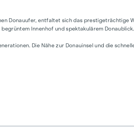
chen Donauufer, entfaltet sich das prestigeträchtig
r, begrüntem Innenhof und spektakulärem Donaublick
enerationen. Die Nähe zur Donauinsel und die schne
ebendigsten Bezirke Wiens.
ik und Funktionalität in jeder Wohneinheit. Mit intel
zimmerwohnungen reichen, finden hier alle ihren id
r, während die Fußbodenheizung, gespeist durch umwe
her Sonnenschutz und Klimaanlagen in den Dachgesc
.