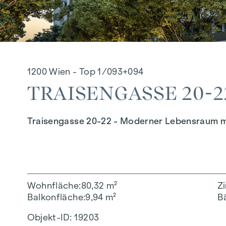
1200 Wien - Top 1/093+094
TRAISENGASSE 20-22
Traisengasse 20-22 - Moderner Lebensraum m
Wohnfläche
80,32 m²
Z
Balkonfläche
9,94 m²
B
Objekt-ID:
19203