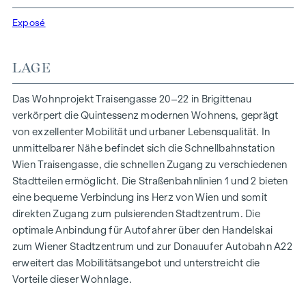
Funktionalität in jeder Wohneinheit. Mit intelligenten
Grundrissen, die von gemütlichen Einzimmerapartments bis
Exposé
zu großzügigen Vierzimmerwohnungen reichen, finden hier
alle ihren idealen Lebensraum. Eichenparkettböden und
LAGE
stilvolle Markenfliesen veredeln das Interieur, während die
Fußbodenheizung, gespeist durch umweltfreundliche
Das Wohnprojekt Traisengasse 20–22 in Brigittenau
Fernwärme, für ein behagliches Raumklima sorgt.
verkörpert die Quintessenz modernen Wohnens, geprägt
Außenliegender, elektrischer Sonnenschutz und
von exzellenter Mobilität und urbaner Lebensqualität. In
Klimaanlagen in den Dachgeschoßwohnungen
unmittelbarer Nähe befindet sich die Schnellbahnstation
gewährleisten ein angenehmes Wohnambiente, selbst an
Wien Traisengasse, die schnellen Zugang zu verschiedenen
den heißesten Tagen.
Stadtteilen ermöglicht. Die Straßenbahnlinien 1 und 2 bieten
eine bequeme Verbindung ins Herz von Wien und somit
AUSSTATTUNG
direkten Zugang zum pulsierenden Stadtzentrum. Die
Eichenparkettböden
optimale Anbindung für Autofahrer über den Handelskai
Stilvolle Markenfliesen
zum Wiener Stadtzentrum und zur Donauufer Autobahn A22
Außenliegender, elektrischer Sonnenschutz
erweitert das Mobilitätsangebot und unterstreicht die
Klimaanlage im DG
Vorteile dieser Wohnlage.
Fußbodenheizung mittels Fernwärme
Photovoltaikanlage am Dach