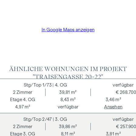
und Treuhandabwicklung ist gebunden an den Rechtsanwalt
Dr. Arnold Rechtsanwälte / Wipplingerstraße. Die Kosten
betragen 1,8 % des Kaufpreises zzgl. 20% USt. sowie
Barauslagen und Beglaubigung TreuhänderIn Fr. Dr. Bettina
In Google Maps anzeigen
Schober.
ÄHNLICHE WOHNUNGEN IM PROJEKT
"TRAISENGASSE 20-22"
1/73
| 4. OG
verfügbar
2
Zimmer
39,81 m²
€ 268.700
4. OG
8,43 m²
3,46 m²
4,97 m²
verfügbar
Ansehen
2/47
| 3. OG
verfügbar
2
Zimmer
39,86 m²
€ 257.900
3. OG
8,11 m²
3,81 m²