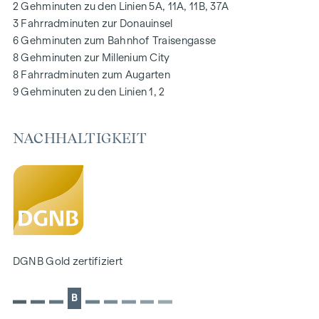
2 Gehminuten zu den Linien 5A, 11A, 11B, 37A
Digitale Gegensprechanlage und
3 Fahrradminuten zur Donauinsel
schwarzes Brett über Handyapp
6 Gehminuten zum Bahnhof Traisengasse
Smarte Hausverwaltungs-App „puck“
8 Gehminuten zur Millenium City
8 Fahrradminuten zum Augarten
HIGHLIGHTS
9 Gehminuten zu den Linien 1, 2
269 Eigentumswohnungen
1 bis 4 Zimmer mit Wohnflächen von ca. 38 bis 124 m2
NACHHALTIGKEIT
Gärten, Balkone, Loggien, Dachterrassen
Kleinkinderspielplatz und Gemeinschaftsraum
166 Tiefgaragenstellplätze
Ideal für Anleger und Eigennutzer
DGNB Gold Nachhaltigkeits-Vorzertifikat
Lage direkt an der malerischen Donau
NACHHALTIGKEIT
DGNB Gold zertifiziert
Im Mittelpunkt dieses Neubauprojekts stehen die
B
Erschaffung von nachhaltigem Lebensraum und das
Wohlbefinden der zukünftigen Bewohner. Neben der