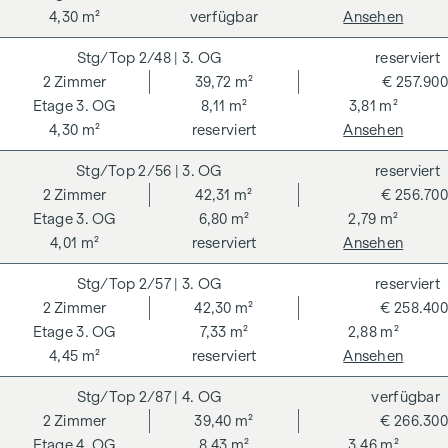
4,30 m²
verfügbar
Ansehen
2/48
| 3. OG
reserviert
2
Zimmer
39,72 m²
€ 257.900
3. OG
8,11 m²
3,81 m²
4,30 m²
reserviert
Ansehen
2/56
| 3. OG
reserviert
2
Zimmer
42,31 m²
€ 256.700
3. OG
6,80 m²
2,79 m²
4,01 m²
reserviert
Ansehen
2/57
| 3. OG
reserviert
2
Zimmer
42,30 m²
€ 258.400
3. OG
7,33 m²
2,88 m²
4,45 m²
reserviert
Ansehen
2/87
| 4. OG
verfügbar
2
Zimmer
39,40 m²
€ 266.300
4. OG
8,43 m²
3,46 m²