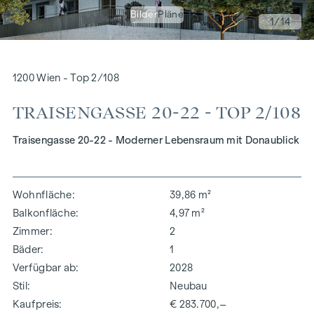
Bilder
Pläne
1
/14
1200 Wien - Top 2/108
TRAISENGASSE 20-22 - TOP 2/108
Traisengasse 20-22 - Moderner Lebensraum mit Donaublick
Wohnfläche
39,86 m²
Balkonfläche
4,97 m²
Zimmer
2
Bäder
1
Verfügbar ab
2028
Stil
Neubau
Kaufpreis
€ 283.700,–