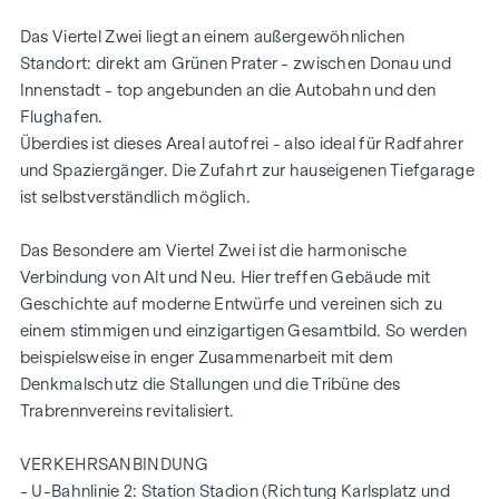
Ausstattungshighlights der Wohnung und der Liegenschaft.
Das Viertel Zwei liegt an einem außergewöhnlichen
Allgemeinflächen
Standort: direkt am Grünen Prater - zwischen Donau und
Innenstadt - top angebunden an die Autobahn und den
Outdoor-Pool-Bereich mit Infinity-Pool und
Flughafen.
Dachterrassen
Überdies ist dieses Areal autofrei - also ideal für Radfahrer
Fitnessraum, Panorama-Sauna und Relax-Bereich im 27.
und Spaziergänger. Die Zufahrt zur hauseigenen Tiefgarage
OG
ist selbstverständlich möglich.
Dining-Raum mit Außenterrasse am Roof-Top
"Urban Gardening": Dachgarten im 3. OG
Das Besondere am Viertel Zwei ist die harmonische
Atrium im Innenbereich des Gebäudes mit Grüninseln und
Verbindung von Alt und Neu. Hier treffen Gebäude mit
Sitzgelegenheiten
Geschichte auf moderne Entwürfe und vereinen sich zu
Vorplatz mit Baumhain und Wasserelementen
einem stimmigen und einzigartigen Gesamtbild. So werden
Foyer mit Lounge-Bereich
beispielsweise in enger Zusammenarbeit mit dem
Concierge-Service
Denkmalschutz die Stallungen und die Tribüne des
Post-/Paketraum
Trabrennvereins revitalisiert.
Kinderspielraum und Jugendraum mit Terrassen im 1. OG
Fahrrad- und Kinderwagenabstellraum
VERKEHRSANBINDUNG
Tiefgarage
- U-Bahnlinie 2: Station Stadion (Richtung Karlsplatz und