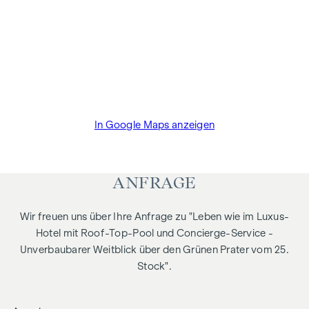
Naheverhältnis zur Verkäuferin stehen.
Wir weisen darauf hin, dass zwischen dem Vermittler und
dem zu vermittelnden Dritten ein familiäres oder
wirtschaftliches Naheverhältnis besteht.
Der Vermittler ist als Doppelmakler tätig.
In Google Maps anzeigen
ANFRAGE
Wir freuen uns über Ihre Anfrage zu "Leben wie im Luxus-
Hotel mit Roof-Top-Pool und Concierge-Service -
Unverbaubarer Weitblick über den Grünen Prater vom 25.
Stock".