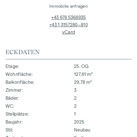
Immobilie anfragen
+43 676 5368935
+43 1 3157280–810
vCard
ECKDATEN
Etage
25. OG
Wohnfläche
127,61 m²
Balkonfläche
29,78 m²
Zimmer
3
Bäder
2
WC
2
Stellplätze
1
Baujahr
2025
Stil
Neubau