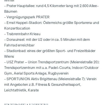
Winter
das Richtige für Sie!
- Prater Hauptallee: rund 4,5 Kilometer lang mit 2.600 Allee-
Bäumen
Der rund 30 qm große Balkon zieht sich über die gesamte
- Vergnügungspark PRATER
Länge dieser Wohneinheit. Alle Wohnräume haben direkten
- Ernst Happel-Stadion: Österreichs größte Sportarena und
Zugang zum Außenbereich mit fantastischem Blick über den
Konzertlocation
Grünen Prater.
- Trabrennbahn Krieau
Insgesamt verfügt das Objekt über ca. 128 qm Wohnfläche
- Donauinsel: mit der U2 oder in ca. 5 Minuten mit dem
und bietet ein optimales Layout:
Fahrrad erreichbar
- Stadionbad: eines der größten Sport- und Freizeitbäder
Wohnküche
Wiens
zwei Schlafzimmer
- USZ Prater – Union Trendsportzentrum (Meiereistraße 20):
Schrankraum
Trendsportzentrum mit u.a. Padel-Courts, Indoor/Outdoor
ein Bad mit Walk-In-Dusche und WC
Gym, Aerial Sports Anlage, Rugbyverein
zweites Bad mit Badewanne
- SPORTUNION Aktiv Brigittenau (Meiereistraße 7): Verein
Gäste-Toilette
mit Angeboten z.B. Fitness & Gesundheitssport,
Abstellraum
Leichtathletik, Karate
Vorraum mit Garderobe
Weitere verfügbare Wohnungen