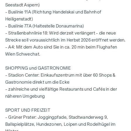
Seestadt Aspern)
Ausstattungshighlights
- Buslinie 11A (Richtung Handelskai und Bahnhof
Deckenkühlung
Heiligenstadt)
3-fach Holz-Aluverbund-Isolierglasfenster
- Buslinie 77A (Haltestelle Donaumarina)
innenliegender Sonnenschutz, elektrisch bedienbar
- Straßenbahnlinie 18: Wird derzeit verlängert - die neue
thermisch behandelter Holzbelag, Wasseranschluss und
Strecke soll voraussichtlich im Herbst 2026 eröffnet werden.
Außenraum-Steckdose auf den Terrassen
- A4: Mit dem Auto sind Sie in ca. 20 min beim Flughafen
Eichenparkett
Wien Schwechat.
Fußbodenheizung
nachhaltige Energieversorung (Kraftwerk Krieau), ÖGNI-
SHOPPING und GASTRONOMIE
Platin-Zertifikat
- Stadion Center: Einkaufszentrum mit über 60 Shops &
Smart Home System vorbereitet
Gastronomie direkt um die Ecke
Alarmanlage vorbereitet
- zahlreiche und vielfältige Restaurants und Cafés in der
Einlagerungsraum
näheren Umgebung
Wohnungsbeschreibung Top 333
SPORT UND FREIZEIT
Sie suchen einen gemütlichen Rückzugsort, der zugleich ein
- Grüner Prater: Joggingpfade, Stadtwanderweg 9,
offenes, freies Wohngefühl vermittelt - dann ist dieser Drei-
Ballspielplätze, Hundezonen, Loipen und Rodelhügel im
Zimmer-Erstbezug auf der vorletzten Wohnetage genau