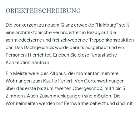
OBJEKTBESCHREIBUNG
Die vor kurzem zu neuem Glanz erweckte "Hainburg" stellt
eine architektonische Besonderheit in Bezug auf die
schmiedeeiserne und frei schwebende Treppenkonstruktion
dar. Das Dachgeschoß wurde bereits ausgebaut und ein
Personenlift errichtet. Erleben Sie diese fantastische
Konzeption hautnah!
Ein Meisterwerk des Altbaus, der momentan mehrere
Wohnungen zum Kauf offeriert. Von Gartenwohnungen
über das erste bis zum zweiten Obergeschoß, mit 1 bis 5
Zimmern. Auch Zusammenlegungen sind möglich. Die
Wohneinheiten werden mit Fernwärme beheizt und sind mit
Holzkastenfenstern und Parkettböden ausgestattet.
Insgesamt befinden sich die Objekte in einem guten, sofort
bezugsfertigen Gesamtzustand!
Wohnungsbeschreibung TOP 11