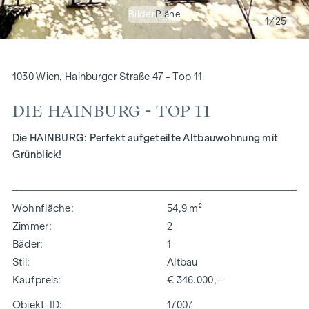
Bilder
Pläne
1
/25
1030 Wien, Hainburger Straße 47 - Top 11
DIE HAINBURG - TOP 11
Die HAINBURG: Perfekt aufgeteilte Altbauwohnung mit
Grünblick!
Wohnfläche
54,9 m²
Zimmer
2
Bäder
1
Stil
Altbau
Kaufpreis
€ 346.000,–
Objekt-ID:
17007