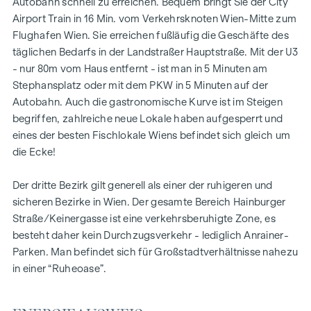
Autobahn schnell zu erreichen. Bequem bringt Sie der City
TOP 5
Airport Train in 16 Min. vom Verkehrsknoten Wien-Mitte zum
Diese Zwei-Zimmer-Einheit befindet sich
Flughafen Wien. Sie erreichen fußläufig die Geschäfte des
im Hochparterre, verfügt über eine Wohnfläche im Ausmaß
täglichen Bedarfs in der Landstraßer Hauptstraße. Mit der U3
von ca. 43 qm sowie einen gemütlichen Garten.
- nur 80m vom Haus entfernt - ist man in 5 Minuten am
Stephansplatz oder mit dem PKW in 5 Minuten auf der
TOP 6
Autobahn. Auch die gastronomische Kurve ist im Steigen
begriffen, zahlreiche neue Lokale haben aufgesperrt und
Die Ein-Zimmer-Wohnung im Hochparterre verfügt über
eines der besten Fischlokale Wiens befindet sich gleich um
eine Wohnfläche von ca. 33 qm sowie einen hübschen
die Ecke!
Garten.
TOP 7
Der dritte Bezirk gilt generell als einer der ruhigeren und
sicheren Bezirke in Wien. Der gesamte Bereich Hainburger
Ebenfalls im Hochparterre befindet sich diese Zwei-
Straße/Keinergasse ist eine verkehrsberuhigte Zone, es
Zimmer-Einheit mit einer Wohnfläche im Ausmaß von ca. 46
besteht daher kein Durchzugsverkehr - lediglich Anrainer-
qm sowie einem privaten Garten.
Parken. Man befindet sich für Großstadtverhältnisse nahezu
in einer “Ruheoase”.
Zusammenlegungsmöglichkeiten
Die Gartenwohnungen Top 5, Top 6 und Top 7 können