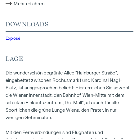
Mehr erfahren
Die im ersten Liftstock befindliche Zwei-Zimmer-
Einheit verfügt über eine Wohnfläche im Ausmaß von ca. 55
DOWNLOADS
qm. Frisch ausgemalt und grundgereinigt duftend erwartet
sie Ihre Wohlfühlwohnung mit folgenden Räumlichkeiten:
Exposé
der Vorraum (ca. 5,5 qm), über welchen alle Zimmer
zentral zu begehen sind
LAGE
die hofseitige Wohnküche (ca. 27,4 qm) mit voll
ausgestatteter Einbauküche und Blick in den grünen
Die wunderschön begrünte Allee "Hainburger Straße",
Innenhof
eingebettet zwischen Rochusmarkt und Kardinal Nagl-
das ruhige, ebenfalls in einen Innenhof orientierte
Platz, ist ausgesprochen beliebt: Hier erreichen Sie sowohl
Schlafzimmer (ca. 14,8 qm)
die Wiener Innenstadt, den Bahnhof Wien-Mitte mit dem
das Badezimmer mit und Wanne und
schicken Einkaufszentrum „The Mall“, als auch für alle
Waschmaschinenanschluss (ca. 5,3 qm)
Sportlichen die grüne Lunge Wiens, den Prater, in nur
das separates WC mit Handwaschbecken
wenigen Gehminuten.
Nachstehend finden Sie eine Übersicht aller verfügbaren
Einheiten:
Mit den Fernverbindungen sind Flughafen und