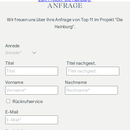
ANFRAGE
Wir weisen darauf hin, dass zwischen dem Vermittler und
dem zu vermittelnden Dritten ein familiäres oder
Wir freuen uns über Ihre Anfrage von Top 11 im Projekt "Die
wirtschaftliches Naheverhältnis besteht.
Hainburg".
Der Vermittler ist als Doppelmakler tätig.
Anrede
Titel
Titel nachgest.
Vorname
Nachname
Rückrufservice
E-Mail