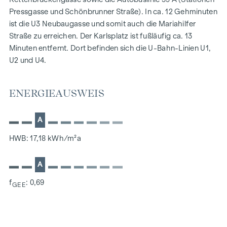
Exquisite Sanitärobjekte in den Bädern
Pressgasse und Schönbrunner Straße). In ca. 12 Gehminuten
Edles, italienisches Feinsteinzeug
ist die U3 Neubaugasse und somit auch die Mariahilfer
Gegensprechanlage mit Video-Option
Straße zu erreichen. Der Karlsplatz ist fußläufig ca. 13
Komfortable Paketboxanlage
Minuten entfernt. Dort befinden sich die U-Bahn-Linien U1,
Online-Hausverwaltung mittels Puck-App
U2 und U4.
HIGHLIGHTS
ENERGIEAUSWEIS
46 exklusive Eigentumswohnungen
2 Geschäftsobjekte
A
Größen von 50 bis 170 m²
2 bis 4 Zimmer
HWB: 17,18 kWh/m²a
Luxuriöse Ausstattung
Balkone, Terrassen, Dach- und Gartenterrassen
A
WOHNUNG STIEGE 1 | TOP 10
f
: 0,69
GEE
Diese großzügig geschnittene 3-Zimmer Wohnung verfügt
über ca. 109 qm Wohnfläche, befindet sich im 3. Liftstock
auf Stiege 1 und ist hofseitig ausgerichtet.