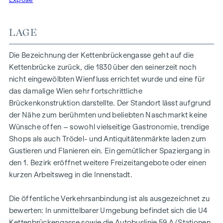
Funktionalität ihre schönste Entsprechung – mit dem Ziel,
Sie mit allen Sinnen zu verwöhnen. Edle Materialien und ein
Gespür für vollendete Inszenierung hauchen den exklusiven
LAGE
Wohnungen außergewöhnlichen Luxus ein. Der hochwertige
Fischgrätparkett belebt jeden Wohnraum durch seine
Die Bezeichnung der Kettenbrückengasse geht auf die
außergewöhnliche Optik und verströmt eine angenehm
Kettenbrücke zurück, die 1830 über den seinerzeit noch
entschleunigende Wirkung. Großzügige Fensterfronten mit
nicht eingewölbten Wienfluss errichtet wurde und eine für
klassisch edlen Sprossen unterstreichen auf meisterhafte
das damalige Wien sehr fortschrittliche
Weise den vornehmen Charakter des Gebäudes – innen wie
Brückenkonstruktion darstellte. Der Standort lässt aufgrund
außen. Dank klimatisierter Wohnräume in allen Geschoßen
der Nähe zum berühmten und beliebten Naschmarkt keine
können Sie stets in Frische und Entspannung verweilen.
Wünsche offen – sowohl vielseitige Gastronomie, trendige
Perlgoldene Stabgeländer schmücken die Freibereiche und
Shops als auch Trödel- und Antiquitätenmärkte laden zum
werden zum wertvollen Designelement. Ihre besondere
Gustieren und Flanieren ein. Ein gemütlicher Spaziergang in
Eleganz ergibt sich durch sanfte Rundungen und größte
den 1. Bezirk eröffnet weitere Freizeitangebote oder einen
handwerkliche Präzision.
kurzen Arbeitsweg in die Innenstadt.
AUSSTATTUNG
Die öffentliche Verkehrsanbindung ist als ausgezeichnet zu
Hochwertiges Fischgrätparkett
bewerten: In unmittelbarer Umgebung befindet sich die U4
Alle Wohnräume klimatisiert
Kettenbrückengasse sowie die Autobuslinie 59 A (Stationen