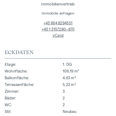
Immobilienvertrieb
Immobilie anfragen
+43 664 8294551
+43 1 3157280–870
vCard
ECKDATEN
Etage
1. DG
Wohnfläche
109,19 m²
Balkonfläche
4,63 m²
Terrassenfläche
5,22 m²
Zimmer
3
Bäder
2
WC
2
Stil
Neubau