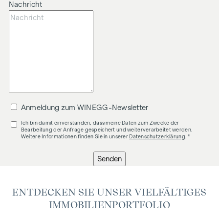
Nachricht
zum Kauf angeboten. Als Vermittlungshonorar gelten die
allgemeinen Geschäftsbedingungen und die Verordnung für
Immobilienmakler des BM für Handel, Gewerbe und
Industrie, BGBL. 297/1996. Für den Fall, dass es
diesbezüglich zu einem entsprechenden Rechtsgeschäft
kommt, verrechnen wir Ihnen eine Vermittlungsprovision
von 3 Prozent der Kaufsumme zuzüglich der gesetzlichen
Mehrwertsteuer. Wir möchten noch darauf hinweisen, dass
wir in einem wirtschaftlichen Naheverhältnis zur Verkäuferin
Anmeldung zum WINEGG-Newsletter
stehen.
Ich bin damit einverstanden, dass meine Daten zum Zwecke der
Bearbeitung der Anfrage gespeichert und weiterverarbeitet werden.
Weitere Informationen finden Sie in unserer
Datenschutzerklärung
. *
Senden
ENTDECKEN SIE UNSER VIELFÄLTIGES
IMMOBILIENPORTFOLIO