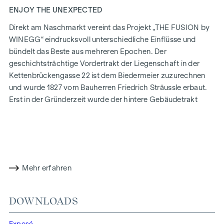
ENJOY THE UNEXPECTED
Direkt am Naschmarkt vereint das Projekt „THE FUSION by
WINEGG“ eindrucksvoll unterschiedliche Einflüsse und
bündelt das Beste aus mehreren Epochen. Der
geschichtsträchtige Vordertrakt der Liegenschaft in der
Kettenbrückengasse 22 ist dem Biedermeier zuzurechnen
und wurde 1827 vom Bauherren Friedrich Sträussle erbaut.
Erst in der Gründerzeit wurde der hintere Gebäudetrakt
ergänzt. Dieser Hoftrakt wurde stets als Gewerbegebäude
genutzt, während der Straßentrakt im Erdgeschoß als
Geschäftsfläche diente und in den Obergeschoßen seit
jeher Wohnungen beherbergte. Bei der zeitgemäßen
Sanierung und sorgfältigen Modernisierung wird besonders
Mehr erfahren
darauf geachtet, den wertvollen historischen Charakter des
Gebäudes innen wie außen auf respektvolle Weise zu
bewahren.
DOWNLOADS
In THE FUSION by WINEGG finden Design und
Exposé