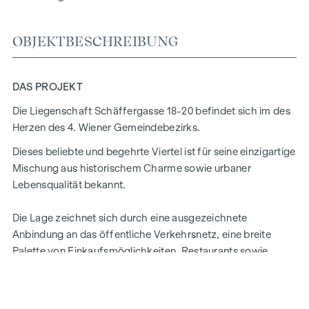
OBJEKTBESCHREIBUNG
DAS PROJEKT
Die Liegenschaft Schäffergasse 18-20 befindet sich im des
Herzen des 4. Wiener Gemeindebezirks.
Dieses beliebte und begehrte Viertel ist für seine einzigartige
Mischung aus historischem Charme sowie urbaner
Lebensqualität bekannt.
Die Lage zeichnet sich durch eine ausgezeichnete
Anbindung an das öffentliche Verkehrsnetz, eine breite
Palette von Einkaufsmöglichkeiten, Restaurants sowie
kulturellen Einrichtungen aus.
Die Architektur der Umgebung ist von einer Mischung
aus traditionellen Altbauten und modernen