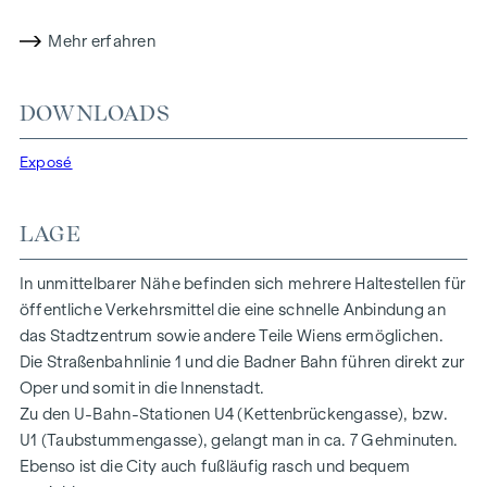
Gebäuden geprägt, die dem Viertel ein facettenreiches und
Mehr erfahren
lebendiges Flair verleihen.
Die Schäffergasse selbst ist eine ruhige Wohnstraße, die
DOWNLOADS
von Bäumen gesäumt ist und eine angenehme
Wohnatmosphäre bietet.
Exposé
Insgesamt bietet die Schäffergasse 18-20 eine attraktive
Lage für Menschen, die das städtische Leben genießen
LAGE
wollen und dennoch die Vorzüge einer ruhigen
Wohnstraße zu schätzen wissen.
In unmittelbarer Nähe befinden sich mehrere Haltestellen für
öffentliche Verkehrsmittel die eine schnelle Anbindung an
HIGHLIGHTS
das Stadtzentrum sowie andere Teile Wiens ermöglichen.
Freie Mietzinsbildung
Die Straßenbahnlinie 1 und die Badner Bahn führen direkt zur
32 - 120 m2 Wohnfläche
Oper und somit in die Innenstadt.
Kompakte 1-2 Zimmer Wohnungen
Zu den U-Bahn-Stationen U4 (Kettenbrückengasse), bzw.
Hauszentralheizung
U1 (Taubstummengasse), gelangt man in ca. 7 Gehminuten.
Barrierefreier Zugang zu allen Wohnungen
Ebenso ist die City auch fußläufig rasch und bequem