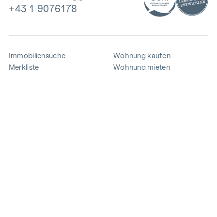
+43 1 9076178
Immobiliensuche
Wohnung kaufen
Merkliste
Wohnung mieten
Projekte
Gewerbeimmobilien
Ankauf
Zinshaus verkaufen
Referenzen
Expertise
Unternehmen
Karriere
Nachhaltigkeit
Kontakt
Mitarbeiterlogin
i
Energie sparen
© 2026 WINEGG Realitäten GmbH
Datenschutz
Impressum