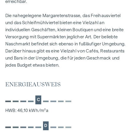
Moderner Personenlift
erreichbar.
Option einen KFZ-Stellplatz in
der hauseigenen Garage käuflich zu erwerben
Die nahegelegene Margaretenstrasse, das Freihausviertel
und das Schleifmühlviertel bieten eine Vielzahl an
Wohneinheit TOP 48:
individuellen Geschäften, kleinen Boutiquen und eine breite
Diese sonnige und geräumige 3,5 Zimmer
Versorgung mit Supermärkten jeglicher Art. Der beliebte
Dachgeschosswohnung mit ca. 120 m², erstreckt sich über 2
Naschmarkt befindet sich ebenso in fußläufiger Umgebung.
Ebenen:
Darüber hinaus gibt es eine Vielzahl von Cafés, Restaurants
und Bars in der Umgebung, die für jeden Geschmack und
1.Dachgeschoss:
jedes Budget etwas bieten.
- Zentral gelegener Vorraum
- WC
ENERGIEAUSWEIS
- Geräumiger Abstellraum
- Das sonnige Wohnzimmer mit Grünblick
- Die separate Küche
C
2.Dachgeschoss:
HWB: 46,10 kWh/m²a
- 2 Helle Schlafzimmer
D
- Badezimmer inkl. WC