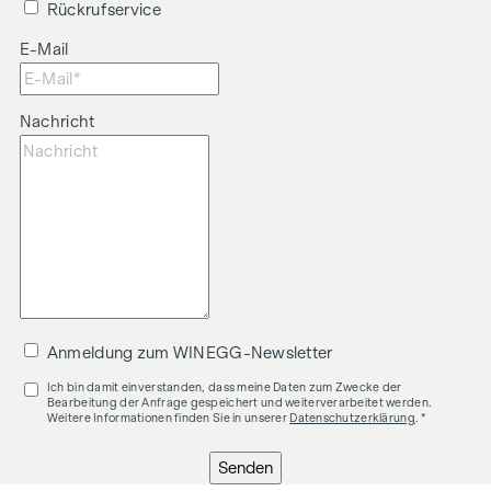
Immobilienmakler des BM für Handel, Gewerbe und
Rückrufservice
Industrie, BGBL. 297/1996. Für den Fall, dass es
E-Mail
diesbezüglich zu einem entsprechenden Rechtsgeschäft
kommt, verrechnen wir Ihnen eine Vermittlungsprovision
von 3 Prozent der Kaufsumme zuzüglich der gesetzlichen
Nachricht
Mehrwertsteuer.
Anmeldung zum WINEGG-Newsletter
Ich bin damit einverstanden, dass meine Daten zum Zwecke der
Bearbeitung der Anfrage gespeichert und weiterverarbeitet werden.
Weitere Informationen finden Sie in unserer
Datenschutzerklärung
. *
Senden