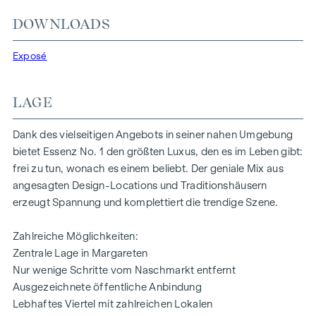
Werthaltige. Das Ergebnis ist ein rundes, offenes
DOWNLOADS
Ausstattungskonzept mit natürlichen Farben und
hochwertiger Haptik – stimmig und durchdacht, modern
Exposé
und nachhaltig, reduziert und auf den Punkt gebracht.
Annehmlichkeiten:
LAGE
Echtholzparkettboden und Fußbodenheizung
Designer-Ausstattung in den Bädern
Dank des vielseitigen Angebots in seiner nahen Umgebung
Elektrisch steuerbarer Sonnenschutz
bietet Essenz No. 1 den größten Luxus, den es im Leben gibt:
Moderne technische Features
frei zu tun, wonach es einem beliebt. Der geniale Mix aus
angesagten Design-Locations und Traditionshäusern
HIGHLIGHTS
erzeugt Spannung und komplettiert die trendige Szene.
32 exklusive Eigentumswohnungen
Zahlreiche Möglichkeiten:
Wohnflächen von ca. 35 bis 152 m²
Zentrale Lage in Margareten
1 bis 4 Zimmer
Nur wenige Schritte vom Naschmarkt entfernt
Eigengärten, Balkone, Loggien, Terrassen und
Ausgezeichnete öffentliche Anbindung
Dachterrassen
Lebhaftes Viertel mit zahlreichen Lokalen
Hochwertige Designer-Ausstattung