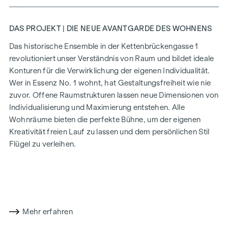
DAS PROJEKT | DIE NEUE AVANTGARDE DES WOHNENS
Das historische Ensemble in der Kettenbrückengasse 1
revolutioniert unser Verständnis von Raum und bildet ideale
Konturen für die Verwirklichung der eigenen Individualität.
Wer in Essenz No. 1 wohnt, hat Gestaltungsfreiheit wie nie
zuvor. Offene Raumstrukturen lassen neue Dimensionen von
Individualisierung und Maximierung entstehen. Alle
Wohnräume bieten die perfekte Bühne, um der eigenen
Kreativität freien Lauf zu lassen und dem persönlichen Stil
Flügel zu verleihen.
Weitere Infos unter:
https://www.essenz-no1.at/
AUSSTATTUNG
Ehrliche Materialien, gerade Linien, großzügige Flächen: Die
Mehr erfahren
Ausstattung strahlt Harmonie und Ruhe aus, ihre Kraft und
Klarheit entspringt dem Fokus auf das Essenzielle und