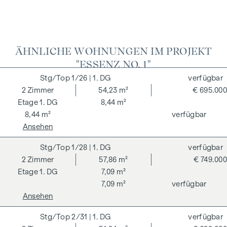
Treuhandabwicklung ist gebunden an die Schönherr
Rechtsanwälte GmbH, Schottenring 19, 1010 Wien. Die
Kosten betragen 1,5 % des Kaufpreises zzgl. 20 % USt. sowie
Barauslagen und Beglaubigung.
ÄHNLICHE WOHNUNGEN IM PROJEKT
"ESSENZ NO. 1"
Wir weisen darauf hin, dass zwischen dem Vermittler und
dem zu vermittelnden Dritten ein familiäres oder
1/26
| 1. DG
verfügbar
wirtschaftliches Naheverhältnis besteht.
2
Zimmer
54,23 m²
€ 695.000
1. DG
8,44 m²
8,44 m²
verfügbar
Ansehen
1/28
| 1. DG
verfügbar
2
Zimmer
57,86 m²
€ 749.000
1. DG
7,09 m²
7,09 m²
verfügbar
Ansehen
2/31
| 1. DG
verfügbar