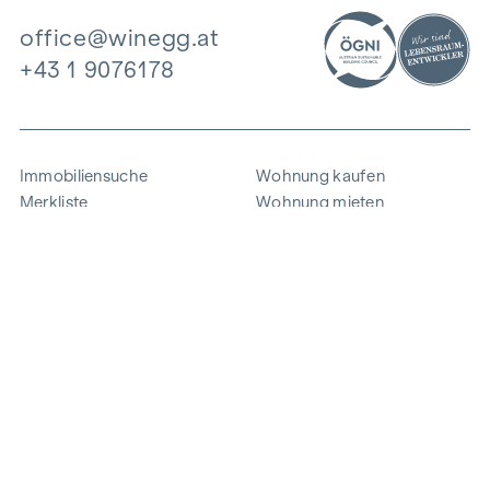
office@winegg.at
+43 1 9076178
Immobiliensuche
Wohnung kaufen
Merkliste
Wohnung mieten
Projekte
Gewerbeimmobilien
Ankauf
Zinshaus verkaufen
Referenzen
Expertise
Unternehmen
Karriere
Nachhaltigkeit
Kontakt
Mitarbeiterlogin
i
Energie sparen