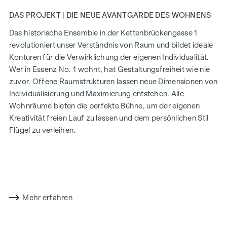
DAS PROJEKT | DIE NEUE AVANTGARDE DES WOHNENS
Das historische Ensemble in der Kettenbrückengasse 1
revolutioniert unser Verständnis von Raum und bildet ideale
Konturen für die Verwirklichung der eigenen Individualität.
Wer in Essenz No. 1 wohnt, hat Gestaltungsfreiheit wie nie
zuvor. Offene Raumstrukturen lassen neue Dimensionen von
Individualisierung und Maximierung entstehen. Alle
Wohnräume bieten die perfekte Bühne, um der eigenen
Kreativität freien Lauf zu lassen und dem persönlichen Stil
Flügel zu verleihen.
Weitere Infos unter:
https://www.essenz-no1.at/
AUSSTATTUNG
Ehrliche Materialien, gerade Linien, großzügige Flächen: Die
Mehr erfahren
Ausstattung strahlt Harmonie und Ruhe aus, ihre Kraft und
Klarheit entspringt dem Fokus auf das Essenzielle und
Werthaltige. Das Ergebnis ist ein rundes, offenes