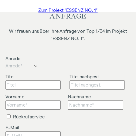
festgelegten Sätzen entspricht – das sind 3 % des
Zum Projekt "ESSENZ NO. 1"
Kaufpreises zzgl. 20 % USt. Diese Provisionspflicht besteht
ANFRAGE
auch dann, wenn Sie die Ihnen überlassenen Informationen
an Dritte weitergeben. Es besteht ein wirtschaftliches
Wir freuen uns über Ihre Anfrage von Top 1/34 im Projekt
Naheverhältnis zum Verkäufer. Die Vertragserrichtung und
"ESSENZ NO. 1".
Treuhandabwicklung ist gebunden an die Schönherr
Rechtsanwälte GmbH, Schottenring 19, 1010 Wien. Die
Kosten betragen 1,5 % des Kaufpreises zzgl. 20 % USt. sowie
Anrede
Barauslagen und Beglaubigung.
Wir weisen darauf hin, dass zwischen dem Vermittler und
Titel
Titel nachgest.
dem zu vermittelnden Dritten ein familiäres oder
wirtschaftliches Naheverhältnis besteht.
Vorname
Nachname
Rückrufservice
E-Mail