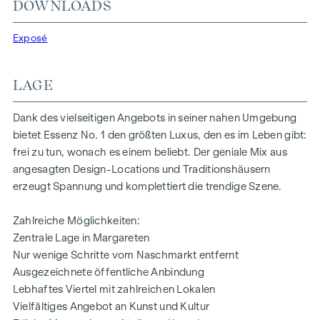
DOWNLOADS
Ausstattungskonzept mit natürlichen Farben und
hochwertiger Haptik – stimmig und durchdacht, modern
Exposé
und nachhaltig, reduziert und auf den Punkt gebracht.
Annehmlichkeiten:
LAGE
Echtholzparkettboden und Fußbodenheizung
Designer-Ausstattung in den Bädern
Dank des vielseitigen Angebots in seiner nahen Umgebung
Elektrisch steuerbarer Sonnenschutz
bietet Essenz No. 1 den größten Luxus, den es im Leben gibt:
Moderne technische Features
frei zu tun, wonach es einem beliebt. Der geniale Mix aus
angesagten Design-Locations und Traditionshäusern
HIGHLIGHTS
erzeugt Spannung und komplettiert die trendige Szene.
32 exklusive Eigentumswohnungen
Zahlreiche Möglichkeiten:
Wohnflächen von ca. 35 bis 152 m²
Zentrale Lage in Margareten
1 bis 4 Zimmer
Nur wenige Schritte vom Naschmarkt entfernt
Eigengärten, Balkone, Loggien, Terrassen und
Ausgezeichnete öffentliche Anbindung
Dachterrassen
Lebhaftes Viertel mit zahlreichen Lokalen
Hochwertige Designer-Ausstattung
Vielfältiges Angebot an Kunst und Kultur
Zentrale Lage beim Naschmarkt