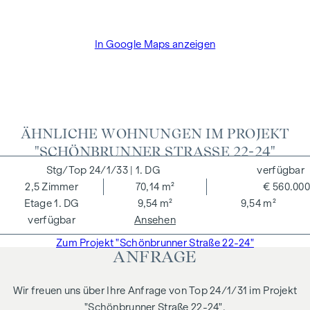
kommt, verrechnen wir Ihnen eine Vermittlungsprovision
von 3 Prozent der Kaufsumme zuzüglich der gesetzlichen
In Google Maps anzeigen
Mehrwertsteuer. Wir möchten noch darauf hinweisen, dass
wir in einem wirtschaftlichen Naheverhältnis zur Verkäuferin
stehen.
ÄHNLICHE WOHNUNGEN IM PROJEKT
"SCHÖNBRUNNER STRASSE 22-24"
24/1/33
| 1. DG
verfügbar
2,5
Zimmer
70,14 m²
€ 560.000
1. DG
9,54 m²
9,54 m²
verfügbar
Ansehen
Zum Projekt "Schönbrunner Straße 22-24"
ANFRAGE
Wir freuen uns über Ihre Anfrage von Top 24/1/31 im Projekt
"Schönbrunner Straße 22-24".