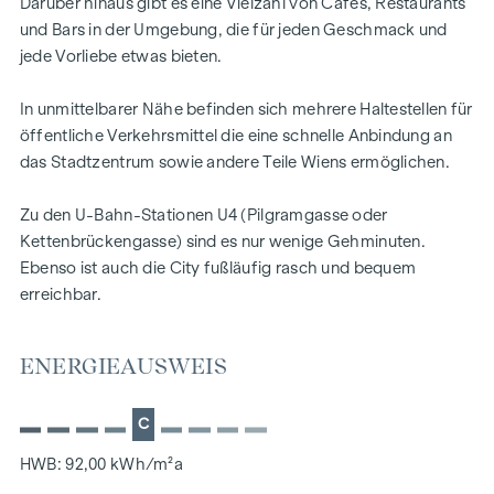
Darüber hinaus gibt es eine Vielzahl von Cafés, Restaurants
Barrierefreier Zugang zu allen Wohnungen aus dem
und Bars in der Umgebung, die für jeden Geschmack und
Stiegenhaus
jede Vorliebe etwas bieten.
Moderner Personenlift
Direkter Zugang zur Zeinlhofergasse
In unmittelbarer Nähe befinden sich mehrere Haltestellen für
öffentliche Verkehrsmittel die eine schnelle Anbindung an
Haus 24/1 Top 31
das Stadtzentrum sowie andere Teile Wiens ermöglichen.
Dank des durchdachten Grundrisses, der lichtdurchfluteten
Zu den U-Bahn-Stationen U4 (Pilgramgasse oder
Räume und der hochwertigen Ausstattung entsteht ein
Kettenbrückengasse) sind es nur wenige Gehminuten.
besonderes Wohnambiente. Mit einer Wohnfläche von ca.
Ebenso ist auch die City fußläufig rasch und bequem
65 m² und einer beeindruckenden Terrasse von knapp 50 m²
erreichbar.
lädt diese Wohnung zum Genießen und Entspannen ein.
Die Raumaufteilung gestaltet sich wie folgt:
ENERGIEAUSWEIS
Ebene 1
Vorraum
C
Wohnküche
HWB: 92,00 kWh/m²a
2x Abstellräume