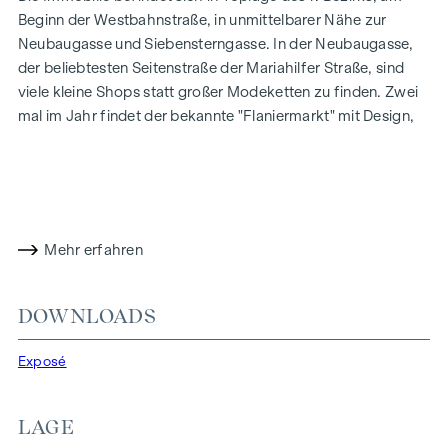
Beginn der Westbahnstraße, in unmittelbarer Nähe zur
Neubaugasse und Siebensterngasse. In der Neubaugasse,
der beliebtesten Seitenstraße der Mariahilfer Straße, sind
viele kleine Shops statt großer Modeketten zu finden. Zwei
mal im Jahr findet der bekannte "Flaniermarkt" mit Design,
Kunst, Kulinarik und Vintage-Stücken statt.
Die vierstöckige Liegenschaft mit Keller verfügt über einen
Innenhof, in dem Fahrräder abgestellt werden können sowie
einen Rohdachboden (Allgemeinfläche).
Mehr erfahren
Sanierung Allgemeinteile
Kürzlich erfolgte die Fertigstellung folgender
DOWNLOADS
Sanierungsmaßnahmen:
Exposé
Neuausmalung des Stiegenhauses
Austausch der Fenster im Stiegenhaus (neue
Kunststofffenster)
LAGE
Sanierung der Installationen: zB neue Elektro-