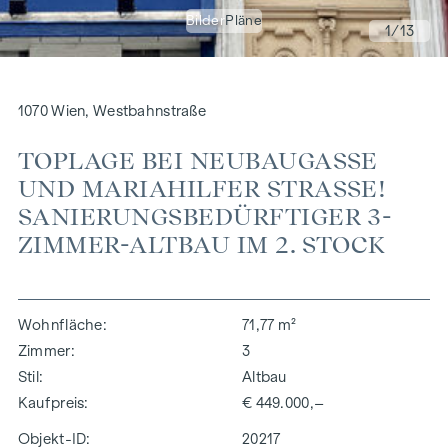
Bilder
Pläne
1
/13
1070 Wien, Westbahnstraße
TOPLAGE BEI NEUBAUGASSE
UND MARIAHILFER STRASSE! S
ANIERUNGSBEDÜRFTIGER 3-Z
IMMER-ALTBAU IM 2. STOCK
Wohnfläche
71,77 m²
Zimmer
3
Stil
Altbau
Kaufpreis
€ 449.000,–
Objekt-ID:
20217