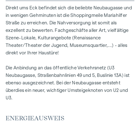
Steigleitungen, Stiegenhaus- und Kellerbeleuchtung, neue
Direkt ums Eck befindet sich die beliebte Neubaugasse und
Kaltwasserstränge im Keller/Gang, Sanierung der
in wenigen Gehminuten ist die Shoppingmeile Mariahilfer
Gassteigleitungen im Keller
Straße zu erreichen. Die Nahversorgung ist somit als
exzellent zu bewerten. Fachgeschäfte aller Art, vielfältige
Wohnungsbeschreibung
Szene-Lokale, Kulturangebote (Renaissance
Der Drei-Zimmer-Altbau liegt auf der 2. Etage (kein Lift) und
Theater/Theater der Jugend, Museumsquartier,...) - alles
verfügt über ca. 72 qm Wohnfläche und Raumhöhen von
direkt vor Ihrer Haustüre!
ca. 3,25 m. Die Wohneinheit ist straßen- sowie
hofseitig ausgerichtet.
Die Anbindung an das öffentliche Verkehrsnetz (U3
Neubaugasse, Straßenbahnlinien 49 und 5, Buslinie 13A) ist
Die Wohnung befindet sich in unsaniertem Zustand und
ebenso ausgezeichnet. Bei der Neubaugasse entsteht
muss einer Generalsanierung unterzogen werden.
überdies ein neuer, wichtiger Umsteigeknoten von U2 und
Der Grundriss gliedert sich derzeit wie folgt:
U3.
Über den Vorraum sind die Küchen/Bad-Kombination, das
separate WC mit Fenster sowie ein hofseitiger Wohnraum
ENERGIEAUSWEIS
(ca. 23 qm) zu begehen. Straßenseitig befinden sich ein
weiterer Wohnraum (ca. 24 qm) und ein Kabinett (ca. 13
qm), welche miteinander verbunden werden können.