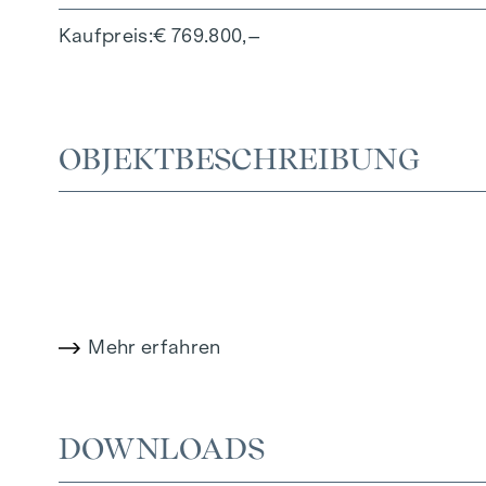
Kaufpreis
€ 769.800,–
OBJEKTBESCHREIBUNG
Wir weisen darauf hin, dass zwischen dem Verm
besteht.
Der Vermittler ist als Doppelmakler tätig.
Mehr erfahren
DOWNLOADS