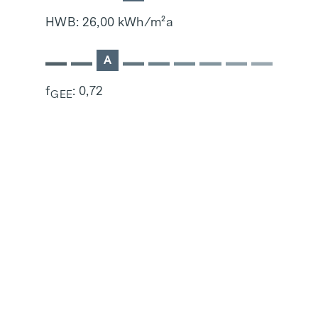
HWB: 26,00 kWh/m²a
A
f
: 0,72
GEE