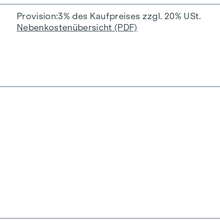
Provision
3% des Kaufpreises zzgl. 20% USt.
Nebenkostenübersicht (PDF)
ittler und dem zu vermittelnden Dritten ein familiär