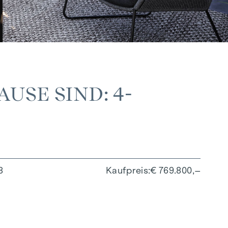
USE SIND: 4-
8
Kaufpreis
€ 769.800,–