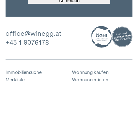
office@winegg.at
+43 1 9076178
Immobiliensuche
Wohnung kaufen
Merkliste
Wohnung mieten
Projekte
Gewerbeimmobilien
Ankauf
Zinshaus verkaufen
Referenzen
Expertise
Unternehmen
Karriere
Nachhaltigkeit
Kontakt
Mitarbeiterlogin
i