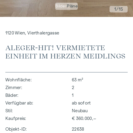
Bilder
Pläne
1
/15
1120 Wien, Vierthalergasse
ALEGER-HIT! VERMIETETE
EINHEIT IM HERZEN MEIDLINGS
Wohnfläche
63 m²
Zimmer
2
Bäder
1
Verfügbar ab
ab sofort
Stil
Neubau
Kaufpreis
€ 360.000,–
Objekt-ID:
22638