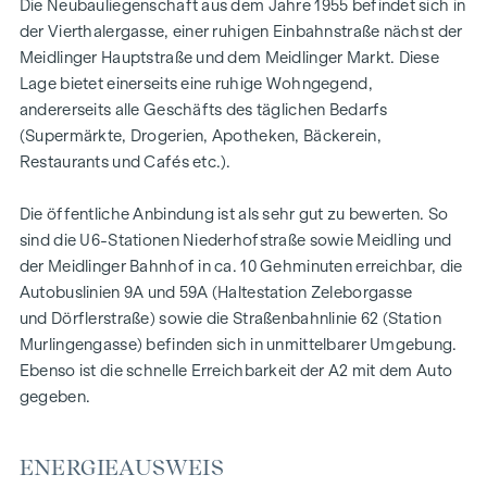
Nachstehend finden Sie einige Ausstattungsmerkmale im
Die Neubauliegenschaft aus dem Jahre 1955 befindet sich in
Überblick:
der Vierthalergasse, einer ruhigen Einbahnstraße nächst der
Meidlinger Hauptstraße und dem Meidlinger Markt. Diese
- Fußbodenheizung
Lage bietet einerseits eine ruhige Wohngegend,
- Eichen-Parkettboden Klasse 1A in Fischgrätverlegung
andererseits alle Geschäfts des täglichen Bedarfs
(Supermärkte, Drogerien, Apotheken, Bäckerein,
- Vaillant Gas-Brennwert Wandheizgerät ecoTEC plus
Restaurants und Cafés etc.).
(alternativ wäre auch die Installation einer elektrischen
Heizung möglich)
Die öffentliche Anbindung ist als sehr gut zu bewerten. So
- neue Elektrik
sind die U6-Stationen Niederhofstraße sowie Meidling und
der Meidlinger Bahnhof in ca. 10 Gehminuten erreichbar, die
- modernes Feinsteinzeug im Badezimmer
Autobuslinien 9A und 59A (Haltestation Zeleborgasse
- bodenebene Dusche mit Glaswand und -türe
und Dörflerstraße) sowie die Straßenbahnlinie 62 (Station
Murlingengasse) befinden sich in unmittelbarer Umgebung.
- einbruchshemmend und feuerhemmende
Ebenso ist die schnelle Erreichbarkeit der A2 mit dem Auto
Wohnungseingangstür Widerstandsklasse 3
gegeben.
- 3-fach-verglaste Kunststofffenster der Marke
Kömmerling: Kosten- und Energieeinsparung durch neues
ENERGIEAUSWEIS
hochdämmendes 76 mm System