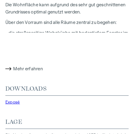
Die Wohnfläche kann aufgrund des sehr gut geschnittenen
Grundrisses optimal genutzt werden.
Über den Vorraum sind alle Räume zentral zu begehen:
- die straßenseitige Wohnküche mit bodentiefem Fenster im
Ausmaß von ca. 33 qm
- das hofseitige Schlafzimmer (ca. 17 qm) mit Blick in den
begrünten Innenhof
- das Badezimmer mit Walk-In-Dusche, Waschbecken und
Mehr erfahren
Waschmaschinenanschluss
- das separate WC mit Handwaschbecken
DOWNLOADS
- der Abstellraum
Exposé
Die Raumhöhe beträgt über 2,50 m.
Das Objekt wurde 2023 einer hochwertigen
LAGE
Generalsanierung unterzogen.