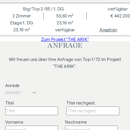
Naheverhältnis zum Verkäufer. Wir weisen darauf hin, dass
2/65
| 1. DG
verfügbar
wir als Doppelmakler tätig sind. Die Vertragserrichtung und
2
Zimmer
50,60 m²
€ 442.200
Treuhandabwicklung ist gebunden an ARNOLD
1. DG
23,16 m²
Rechtsanwälte GmbH, Stoß im Himmel 1, 1010 Wien. Die
23,16 m²
verfügbar
Ansehen
Kosten betragen 1,5 % des Kaufpreises zzgl. 20 % USt. sowie
Zum Projekt "THE ARIK"
Barauslagen und Beglaubigung.
ANFRAGE
**Der Verkäufer übernimmt befristet die
Vertragserrichtungskosten in Höhe von 1,5 % des
Wir freuen uns über Ihre Anfrage von Top 1/72 im Projekt
Kaufpreises zzgl. 20 % USt. Gültig bis 31.07.2026.
"THE ARIK".
Wir weisen darauf hin, dass zwischen dem Vermittler und
dem zu vermittelnden Dritten ein familiäres oder
Anrede
wirtschaftliches Naheverhältnis besteht.
Der Vermittler ist als Doppelmakler tätig.
Titel
Titel nachgest.
Vorname
Nachname