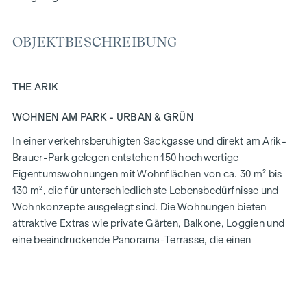
OBJEKTBESCHREIBUNG
THE ARIK
WOHNEN AM PARK - URBAN & GRÜN
In einer verkehrsberuhigten Sackgasse und direkt am Arik-
Brauer-Park gelegen entstehen 150 hochwertige
Eigentumswohnungen mit Wohnflächen von ca. 30 m² bis
130 m², die für unterschiedlichste Lebensbedürfnisse und
Wohnkonzepte ausgelegt sind. Die Wohnungen bieten
attraktive Extras wie private Gärten, Balkone, Loggien und
eine beeindruckende Panorama-Terrasse, die einen
atemberaubenden 360° Panoramablick über Wien eröffnet.
Mit großzügigen Raumhöhen schaffen wir ein offenes und
luftiges Wohngefühl. Darüber hinaus stehen
Tiefgaragenstellplätze zur Verfügung und moderne