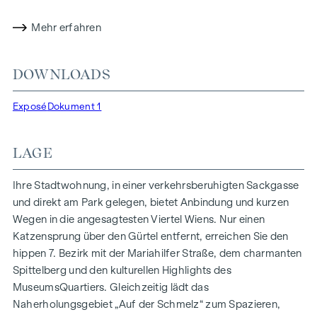
Energiekonzepte, wie Photovoltaik und Fernwärme,
Mehr erfahren
garantieren eine nachhaltige und effiziente
Energieversorgung. Hier wohnen Sie stilvoll,
zukunftsorientiert und überaus komfortabel.
DOWNLOADS
Mehr Infos unter:
WOHNEN AM PARK, 1160 Wien,
Exposé
Dokument 1
Herbststraße – Winegg
HIGHLIGHTS
LAGE
150 Eigentumswohnungen
Wohnflächen von ca. 30 bis 130 m²
Ihre Stadtwohnung, in einer verkehrsberuhigten Sackgasse
1- bis 4-Zimmerwohnungen
und direkt am Park gelegen, bietet Anbindung und kurzen
Gärten, Balkone, Loggien und Terrassen
Wegen in die angesagtesten Viertel Wiens. Nur einen
Großzügige Raumhöhen
Katzensprung über den Gürtel entfernt, erreichen Sie den
Tiefgaragenstellplätze | E-Mobilität
hippen 7. Bezirk mit der Mariahilfer Straße, dem charmanten
Innenhof Ruhelage
Spittelberg und den kulturellen Highlights des
Photovoltaikanlage am Dach
MuseumsQuartiers. Gleichzeitig lädt das
Gemeinschaftsraum
Naherholungsgebiet „Auf der Schmelz“ zum Spazieren,