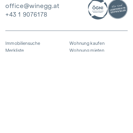
office@winegg.at
+43 1 9076178
Immobiliensuche
Wohnung kaufen
Merkliste
Wohnung mieten
Projekte
Gewerbeimmobilien
Ankauf
Zinshaus verkaufen
Referenzen
Expertise
Unternehmen
Karriere
Nachhaltigkeit
Kontakt
Mitarbeiterlogin
i
Energie sparen
© 2026 WINEGG Realitäten GmbH