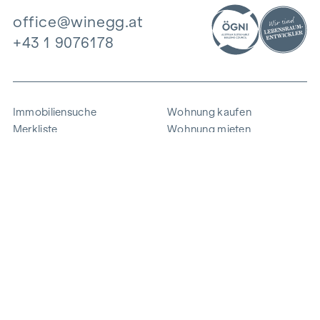
office@winegg.at
+43 1 9076178
Immobiliensuche
Wohnung kaufen
Merkliste
Wohnung mieten
Projekte
Gewerbeimmobilien
Ankauf
Zinshaus verkaufen
Referenzen
Expertise
Unternehmen
Karriere
Nachhaltigkeit
Kontakt
Mitarbeiterlogin
i
Energie sparen