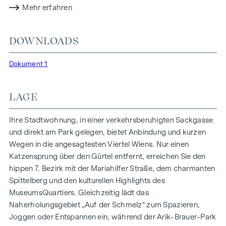
Mehr erfahren
garantieren eine nachhaltige und effiziente
Energieversorgung. Hier wohnen Sie stilvoll,
zukunftsorientiert und überaus komfortabel.
DOWNLOADS
Mehr Infos unter:
WOHNEN AM PARK, 1160 Wien,
Dokument 1
Herbststraße – Winegg
HIGHLIGHTS
LAGE
150 Eigentumswohnungen
Wohnflächen von ca. 30 bis 130 m²
Ihre Stadtwohnung, in einer verkehrsberuhigten Sackgasse
1- bis 4-Zimmerwohnungen
und direkt am Park gelegen, bietet Anbindung und kurzen
Gärten, Balkone, Loggien und Terrassen
Wegen in die angesagtesten Viertel Wiens. Nur einen
Großzügige Raumhöhen
Katzensprung über den Gürtel entfernt, erreichen Sie den
Tiefgaragenstellplätze | E-Mobilität
hippen 7. Bezirk mit der Mariahilfer Straße, dem charmanten
Innenhof Ruhelage
Spittelberg und den kulturellen Highlights des
Photovoltaikanlage am Dach
MuseumsQuartiers. Gleichzeitig lädt das
Gemeinschaftsraum
Naherholungsgebiet „Auf der Schmelz“ zum Spazieren,
Joggen oder Entspannen ein, während der Arik-Brauer-Park
ZUHAUSE ANKOMMEN