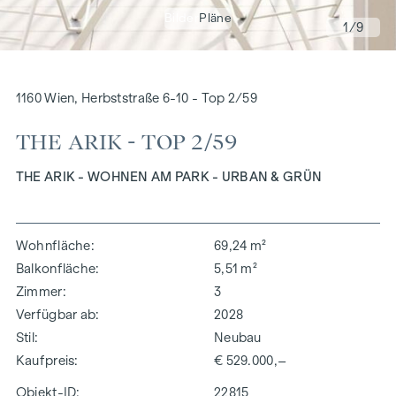
Bilder
Pläne
1
/9
1160 Wien, Herbststraße 6-10 - Top 2/59
THE ARIK - TOP 2/59
THE ARIK - WOHNEN AM PARK - URBAN & GRÜN
Wohnfläche
69,24 m²
Balkonfläche
5,51 m²
Zimmer
3
Verfügbar ab
2028
Stil
Neubau
Kaufpreis
€ 529.000,–
Objekt-ID:
22815