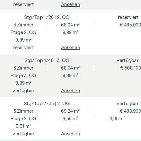
reserviert
Ansehen
wir als Doppelmakler tätig sind. Die Vertragserrichtung und
Treuhandabwicklung ist gebunden an ARNOLD
1/26
| 2. OG
reserviert
Rechtsanwälte GmbH, Stoß im Himmel 1, 1010 Wien. Die
3
Zimmer
68,04 m²
€ 485.000
Kosten betragen 1,5 % des Kaufpreises zzgl. 20 % USt. sowie
2. OG
9,99 m²
Barauslagen und Beglaubigung.
9,99 m²
**Der Verkäufer übernimmt befristet die
reserviert
Ansehen
Vertragserrichtungskosten in Höhe von 1,5 % des
1/40
| 3. OG
verfügbar
Kaufpreises zzgl. 20 % USt. Gültig bis 31.07.2026.
3
Zimmer
68,04 m²
€ 508.100
Wir weisen darauf hin, dass zwischen dem Vermittler und
3. OG
9,99 m²
dem zu vermittelnden Dritten ein familiäres oder
9,99 m²
wirtschaftliches Naheverhältnis besteht.
verfügbar
Ansehen
Der Vermittler ist als Doppelmakler tätig.
2/35
| 2. OG
verfügbar
3
Zimmer
69,24 m²
€ 480.900
2. OG
9,56 m²
4,05 m²
5,51 m²
verfügbar
Ansehen