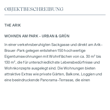
OBJEKTBESCHREIBUNG
THE ARIK
WOHNEN AM PARK - URBAN & GRÜN
In einer verkehrsberuhigten Sackgasse und direkt am Arik-
Brauer-Park gelegen entstehen 150 hochwertige
Eigentumswohnungen mit Wohnflächen von ca. 30 m² bis
130 m², die für unterschiedlichste Lebensbedürfnisse und
Wohnkonzepte ausgelegt sind. Die Wohnungen bieten
attraktive Extras wie private Gärten, Balkone, Loggien und
eine beeindruckende Panorama-Terrasse, die einen
atemberaubenden 360° Panoramablick über Wien eröffnet.
Mit großzügigen Raumhöhen schaffen wir ein offenes und
luftiges Wohngefühl. Darüber hinaus stehen
Tiefgaragenstellplätze zur Verfügung und moderne
Energiekonzepte, wie Photovoltaik und Fernwärme,