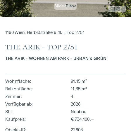
Bilder
Pläne
1
/9
1160 Wien, Herbststraße 6-10 - Top 2/51
THE ARIK - TOP 2/51
THE ARIK - WOHNEN AM PARK - URBAN & GRÜN
Wohnfläche
91,15 m²
Balkonfläche
11,35 m²
Zimmer
4
Verfügbar ab
2028
Stil
Neubau
Kaufpreis
€ 734.100,–
Objekt-ID:
22808