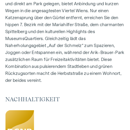
1- bis 4-Zimmerwohnungen
und direkt am Park gelegen, bietet Anbindung und kurzen
Gärten, Balkone, Loggien und Terrassen
Wegen in die angesagtesten Viertel Wiens. Nur einen
Großzügige Raumhöhen
Katzensprung über den Gürtel entfernt, erreichen Sie den
Tiefgaragenstellplätze | E-Mobilität
hippen 7. Bezirk mit der Mariahilfer Straße, dem charmanten
Innenhof Ruhelage
Spittelberg und den kulturellen Highlights des
Photovoltaikanlage am Dach
MuseumsQuartiers. Gleichzeitig lädt das
Gemeinschaftsraum
Naherholungsgebiet „Auf der Schmelz“ zum Spazieren,
Joggen oder Entspannen ein, während der Arik-Brauer-Park
ZUHAUSE ANKOMMEN
zusätzlichen Raum für Freizeitaktivitäten bietet. Diese
Kombination aus pulsierendem Stadtleben und grünen
In der Herbststraße erwartet Sie ein einzigartiges
Rückzugsorten macht die Herbststraße zu einem Wohnort,
Wohngefühl, das Design und Geborgenheit auf
der beides vereint.
außergewöhnliche Weise vereint. Die hochwertige
Ausstattung besticht durch sorgfältig ausgewählte
Materialien, die zeitlose Eleganz ausstrahlen – ideal auf ein
NACHHALTIGKEIT
stilvolles, modernes Leben abgestimmt. Edle Parkettböden
und eine Fußbodenheizung sorgen in den Wohnräumen für
natürliche Behaglichkeit. Für zusätzlichen Komfort bieten
elektrisch steuerbare Raffstores individuelle Beschattung
und eine angenehme Lichtregulierung. Ein besonderes