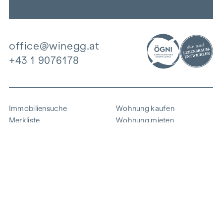
office@winegg.at
+43 1 9076178
Immobiliensuche
Wohnung kaufen
Merkliste
Wohnung mieten
Projekte
Gewerbeimmobilien
Ankauf
Zinshaus verkaufen
Referenzen
Expertise
Unternehmen
Karriere
Nachhaltigkeit
Kontakt
Mitarbeiterlogin
i
Energie sparen