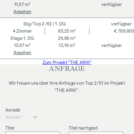
dem zu vermittelnden Dritten ein familiäres oder
11,57 m²
verfügbar
wirtschaftliches Naheverhältnis besteht.
Ansehen
Der Vermittler ist als Doppelmakler tätig.
2/62
| 1. DG
verfügbar
4
Zimmer
93,25 m²
€ 769.800
1. DG
26,86 m²
13,67 m²
13,19 m²
verfügbar
Ansehen
Zum Projekt "THE ARIK"
ANFRAGE
Wir freuen uns über Ihre Anfrage von Top 2/51 im Projekt
"THE ARIK".
Anrede
Titel
Titel nachgest.