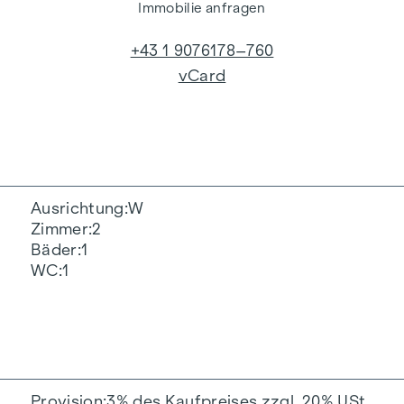
Immobilie anfragen
+43 1 9076178–760
vCard
Ausrichtung
W
Zimmer
2
Bäder
1
WC
1
Provision
3% des Kaufpreises zzgl. 20% USt.