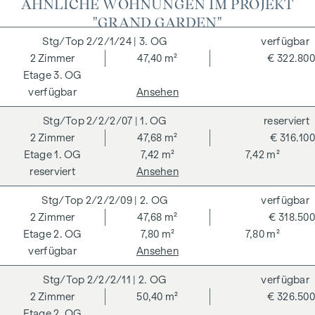
ÄHNLICHE WOHNUNGEN IM PROJEKT
Energieeffizienz und Regionalität wichtige Faktoren.
"GRAND GARDEN"
WINEGG geht mit gutem Beispiel voran: Die Wohnprojekte
2/2/1/24
| 3. OG
verfügbar
werden unabhängig nach den Kriterien der Deutschen
2
Zimmer
47,40 m²
€ 322.800
Gesellschaft für Nachhaltiges Bauen (DGNB) zertifiziert und
3. OG
eine EU-Taxonomie-Verifikation wird angestrebt. Im
verfügbar
Ansehen
Mittelpunkt des GRAND GARDENS stehen die Erschaffung
von nachhaltigem Lebensraum und das Wohlbefinden der
2/2/2/07
| 1. OG
reserviert
zukünftigen BewohnerInnen. Unabhängige Zertifizierungen
2
Zimmer
47,68 m²
€ 316.100
machen eine gesamtheitliche Nachhaltigkeitsstrategie
1. OG
7,42 m²
7,42 m²
transparent. Der Käufer einer DGNB (Deutsche Gesellschaft
reserviert
Ansehen
für Nachhaltiges Bauen) zertifizierten Eigentumswohnung
2/2/2/09
| 2. OG
verfügbar
profitiert von verschiedenen Vorteilen, die sich auf
2
Zimmer
47,68 m²
€ 318.500
ökologische, ökonomische und soziokulturelle Aspekte
2. OG
7,80 m²
7,80 m²
erstrecken. Auf der nächsten Seite finden Sie einige der
verfügbar
Ansehen
Kernvorteile.
2/2/2/11
| 2. OG
verfügbar
NEBENKOSTEN
2
Zimmer
50,40 m²
€ 326.500
Der guten Ordnung halber halten wir fest, dass, sofern im
2. OG