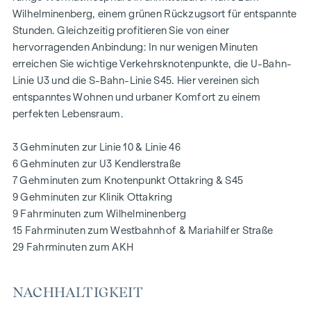
einzigartiger Rückzugsort für alle Generationen. Hier trifft
Wilhelminenberg, einem grünen Rückzugsort für entspannte
Natur auf urbanes Wohnen und schafft eine
Stunden. Gleichzeitig profitieren Sie von einer
außergewöhnliche Lebensqualität.
hervorragenden Anbindung: In nur wenigen Minuten
erreichen Sie wichtige Verkehrsknotenpunkte, die U-Bahn-
Die Gemeinschaftsplätze mit Bänken und Tischen laden
Linie U3 und die S-Bahn-Linie S45. Hier vereinen sich
zum entspannten Ver-weilen ein und bieten einen
entspanntes Wohnen und urbaner Komfort zu einem
naturnahen Treffpunkt für alle Generationen. Ein
perfekten Lebensraum.
einladender Kinderspielbereich bietet unbeschwerte
Stunden und glückliche Kindermomente – direkt in der
3 Gehminuten zur Linie 10 & Linie 46
Wohnanlage, sodass die Kinder sorgenfrei und sicher
6 Gehminuten zur U3 Kendlerstraße
spielen können. Bei der Planung wurde besonderer Wert auf
7 Gehminuten zum Knotenpunkt Ottakring & S45
nachhaltige Materialien gelegt.
9 Gehminuten zur Klinik Ottakring
Die exklusive Nutzung durch die BewohnerInnen macht
9 Fahrminuten zum Wilhelminenberg
diese Innenhof-Ruheoase zu einem besonderen Asset des
15 Fahrminuten zum Westbahnhof & Mariahilfer Straße
Projekts und sorgt für eine außer-gewöhnliche
29 Fahrminuten zum AKH
Wohnqualität. Erleben Sie modernes Wohnen mit grünem
Mehrwert – willkommen im GRAND GARDEN!
NACHHALTIGKEIT
IHR ZUHAUSE MIT WEITBLICK UND FREIRAUM