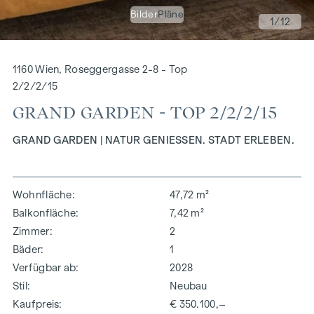
Bilder
Pläne
1
/12
1160 Wien, Roseggergasse 2-8 - Top
2/2/2/15
GRAND GARDEN - TOP 2/2/2/15
GRAND GARDEN | NATUR GENIESSEN. STADT ERLEBEN.
Wohnfläche
47,72 m²
Balkonfläche
7,42 m²
Zimmer
2
Bäder
1
Verfügbar ab
2028
Stil
Neubau
Kaufpreis
€ 350.100,–