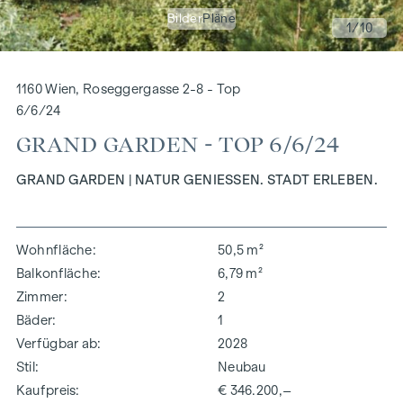
Bilder
Pläne
1
/10
1160 Wien, Roseggergasse 2-8 - Top
6/6/24
GRAND GARDEN - TOP 6/6/24
GRAND GARDEN | NATUR GENIESSEN. STADT ERLEBEN.
Wohnfläche
50,5 m²
Balkonfläche
6,79 m²
Zimmer
2
Bäder
1
Verfügbar ab
2028
Stil
Neubau
Kaufpreis
€ 346.200,–