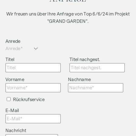
Wir weisen darauf hin, dass zwischen dem Vermittler und
dem zu vermittelnden Dritten ein familiäres oder
Wir freuen uns über Ihre Anfrage von Top 6/6/24 im Projekt
wirtschaftliches Naheverhältnis besteht.
"GRAND GARDEN".
Der Vermittler ist als Doppelmakler tätig.
Anrede
Titel
Titel nachgest.
Vorname
Nachname
Rückrufservice
E-Mail
Nachricht