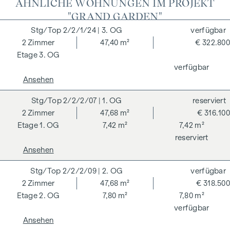
ÄHNLICHE WOHNUNGEN IM PROJEKT
Energieeffizienz und Regionalität wichtige Faktoren.
"GRAND GARDEN"
WINEGG geht mit gutem Beispiel voran: Die Wohnprojekte
2/2/1/24
| 3. OG
verfügbar
werden unabhängig nach den Kriterien der Deutschen
2
Zimmer
47,40 m²
€ 322.800
Gesellschaft für Nachhaltiges Bauen (DGNB) zertifiziert und
3. OG
eine EU-Taxonomie-Verifikation wird angestrebt. Im
verfügbar
Mittelpunkt des GRAND GARDENS stehen die Erschaffung
Ansehen
von nachhaltigem Lebensraum und das Wohlbefinden der
zukünftigen BewohnerInnen. Unabhängige Zertifizierungen
2/2/2/07
| 1. OG
reserviert
machen eine gesamtheitliche Nachhaltigkeitsstrategie
2
Zimmer
47,68 m²
€ 316.100
transparent. Der Käufer einer DGNB (Deutsche Gesellschaft
1. OG
7,42 m²
7,42 m²
für Nachhaltiges Bauen) zertifizierten Eigentumswohnung
reserviert
profitiert von verschiedenen Vorteilen, die sich auf
Ansehen
ökologische, ökonomische und soziokulturelle Aspekte
2/2/2/09
| 2. OG
verfügbar
erstrecken. Auf der nächsten Seite finden Sie einige der
2
Zimmer
47,68 m²
€ 318.500
Kernvorteile.
2. OG
7,80 m²
7,80 m²
NEBENKOSTEN
verfügbar
Ansehen
Der guten Ordnung halber halten wir fest, dass, sofern im