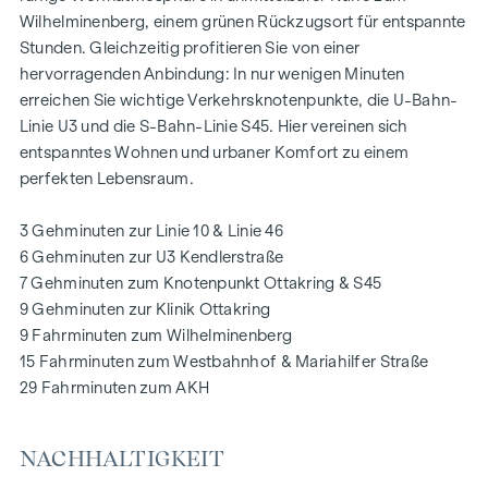
einzigartiger Rückzugsort für alle Generationen. Hier trifft
Wilhelminenberg, einem grünen Rückzugsort für entspannte
Natur auf urbanes Wohnen und schafft eine
Stunden. Gleichzeitig profitieren Sie von einer
außergewöhnliche Lebensqualität.
hervorragenden Anbindung: In nur wenigen Minuten
erreichen Sie wichtige Verkehrsknotenpunkte, die U-Bahn-
Die Gemeinschaftsplätze mit Bänken und Tischen laden
Linie U3 und die S-Bahn-Linie S45. Hier vereinen sich
zum entspannten Ver-weilen ein und bieten einen
entspanntes Wohnen und urbaner Komfort zu einem
naturnahen Treffpunkt für alle Generationen. Ein
perfekten Lebensraum.
einladender Kinderspielbereich bietet unbeschwerte
Stunden und glückliche Kindermomente – direkt in der
3 Gehminuten zur Linie 10 & Linie 46
Wohnanlage, sodass die Kinder sorgenfrei und sicher
6 Gehminuten zur U3 Kendlerstraße
spielen können. Bei der Planung wurde besonderer Wert auf
7 Gehminuten zum Knotenpunkt Ottakring & S45
nachhaltige Materialien gelegt.
9 Gehminuten zur Klinik Ottakring
Die exklusive Nutzung durch die BewohnerInnen macht
9 Fahrminuten zum Wilhelminenberg
diese Innenhof-Ruheoase zu einem besonderen Asset des
15 Fahrminuten zum Westbahnhof & Mariahilfer Straße
Projekts und sorgt für eine außer-gewöhnliche
29 Fahrminuten zum AKH
Wohnqualität. Erleben Sie modernes Wohnen mit grünem
Mehrwert – willkommen im GRAND GARDEN!
NACHHALTIGKEIT
IHR ZUHAUSE MIT WEITBLICK UND FREIRAUM