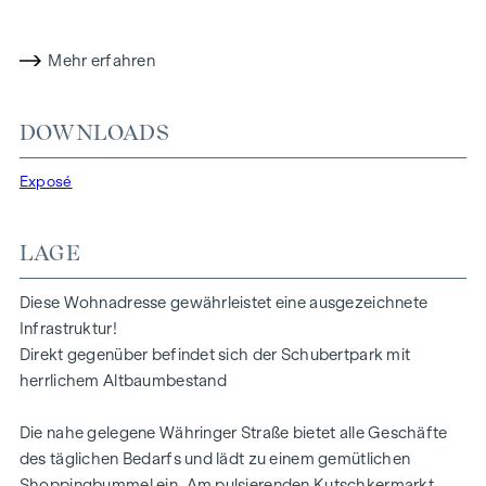
Garagenplätze sind direkt im Haus verfügbar!
Mehr erfahren
HIGHLIGHTS
15 Eigentumswohnungen
DOWNLOADS
1 bis 2 Zimmer mit ca. 43 bis 62 m²
Moderne Grundrisse
Exposé
Zentrale Lage im 18. Bezirk - Kutschkermarkt in
Gehdistanz
sehr gute öffentliche Anbindung
LAGE
TOP 2
Diese Wohnadresse gewährleistet eine ausgezeichnete
Infrastruktur!
Wohnung mit Garten
Direkt gegenüber befindet sich der Schubertpark mit
Die Wohnung ist eine gut aufgeteilte Single-Wohnung. Auf
herrlichem Altbaumbestand
knapp 50 m2 Wohnfläche finden sich:
Die nahe gelegene Währinger Straße bietet alle Geschäfte
ein großzügiger Vorraum
des täglichen Bedarfs und lädt zu einem gemütlichen
ein großer Wohnraum mit Einbauküche
Shoppingbummel ein. Am pulsierenden Kutschkermarkt