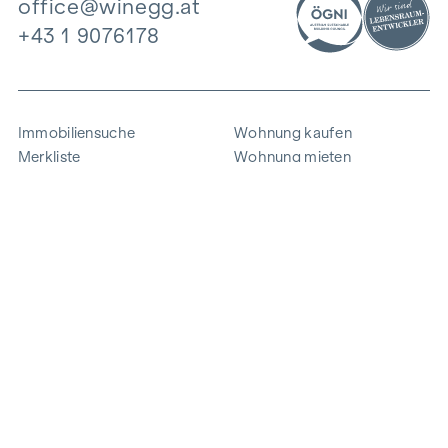
office@winegg.at
+43 1 9076178
Immobiliensuche
Wohnung kaufen
Merkliste
Wohnung mieten
Projekte
Gewerbeimmobilien
Ankauf
Zinshaus verkaufen
Referenzen
Expertise
Unternehmen
Karriere
Nachhaltigkeit
Kontakt
Mitarbeiterlogin
i
Energie sparen
© 2026 WINEGG Realitäten GmbH