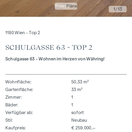
Bilder
Pläne
1
/13
1180 Wien - Top 2
SCHULGASSE 63 - TOP 2
Schulgasse 63 - Wohnen im Herzen von Währing!
Wohnfläche
50,33 m²
Gartenfläche
33 m²
Zimmer
1
Bäder
1
Verfügbar ab
sofort
Stil
Neubau
Kaufpreis
€ 259.000,–