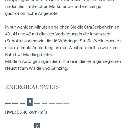
ein Badezimmer mit Wanne, WC und
finden Sie zahlreichen Markstände und vielseitige,
Waschmaschinenanschluss
gastronomische Angebote.
sowie ein Abstellraum
Der Wohnung gegenüberliegend befindet sich der Garten,
In nur wenigen Minuten erreichen Sie die Straßenbahnlinien
der dieser Einheit zur alleinigen Nutzung zugeordnet wird.
40 , 41 und 42 mit direkter Verbindung in die Innenstadt
(Schottentor) sowie die U6 Währinger Straße/Volksoper, die
Ebenso wurde die Top 2 umfassend aufgefrischt.
eine optimale Anbindung an den Westbahnhof sowie zum
So wurden unter anderem ein neuer Fussbodenbelag verlegt
Bahnhof Meidling bietet.
sowie Bad und WC neu ausgestattet.
Mit dem Auto gelangen Sie in Kürze in die Heurigenregionen
Ein KFZ-Stellplatz kann ab € 18.000,- in der hauseigenen
Neustift am Walde und Grinzing.
Tiefgarage erworben werden.
ENERGIEAUSWEIS
NEBENKOSTEN
B
Der guten Ordnung halber halten wir fest, dass, sofern im
HWB: 55,40 kWh/m²a
Angebot nicht anders vermerkt, bei erfolgreichem
Abschlussfall eine Provision anfällt, die den in der
C