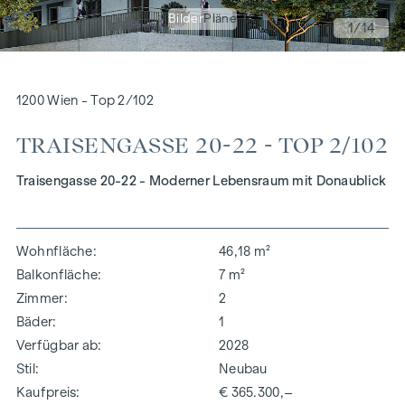
Bilder
Pläne
1
/14
1200 Wien - Top 2/102
TRAISENGASSE 20-22 - TOP 2/102
Traisengasse 20-22 - Moderner Lebensraum mit Donaublick
Wohnfläche
46,18 m²
Balkonfläche
7 m²
Zimmer
2
Bäder
1
Verfügbar ab
2028
Stil
Neubau
Kaufpreis
€ 365.300,–