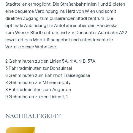
Stadtteilen ermöglicht. Die Straßenbahnlinien 1 und 2 bieten
eine bequeme Verbindung ins Herz von Wien und somit
AUSSTATTUNG
direkten Zugang zum pulsierenden Stadtzentrum. Die
Eichenparkettböden
optimale Anbindung für Autofahrer über den Handelskai
Stilvolle Markenfliesen
zum Wiener Stadtzentrum und zur Donauufer Autobahn A22
Außenliegender, elektrischer Sonnenschutz
erweitert das Mobilitätsangebot und unterstreicht die
Klimaanlage im DG
Vorteile dieser Wohnlage.
Fußbodenheizung mittels Fernwärme
Photovoltaikanlage am Dach
2 Gehminuten zu den Linien 5A, 11A, 11B, 37A
Digitale Gegensprechanlage und
3 Fahrradminuten zur Donauinsel
schwarzes Brett über Handyapp
6 Gehminuten zum Bahnhof Traisengasse
Smarte Hausverwaltungs-App „puck“
8 Gehminuten zur Millenium City
8 Fahrradminuten zum Augarten
HIGHLIGHTS
9 Gehminuten zu den Linien 1, 2
269 Eigentumswohnungen
1 bis 4 Zimmer mit Wohnflächen von ca. 38 bis 124 m2
NACHHALTIGKEIT
Gärten, Balkone, Loggien, Dachterrassen
Kleinkinderspielplatz und Gemeinschaftsraum
166 Tiefgaragenstellplätze