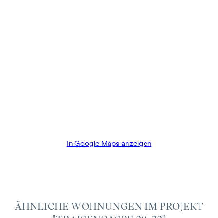
Abschlussfall eine Provision anfällt, die den in der
Immobilienmaklerverordnung BGBI. 262 und 297/1996
festgelegten Sätzen entspricht – das sind 3 % des
Kaufpreises zzgl. 20 % USt. Diese Provisionspflicht besteht
auch dann, wenn Sie die Ihnen überlassenen Informationen
an Dritte weitergeben. Es besteht ein wirtschaftliches
Naheverhältnis zum Verkäufer. Bis zum Baustart übernimmt
der Bauträger die Käuferprovision. Die Vertragserrichtung
und Treuhandabwicklung ist gebunden an den Rechtsanwalt
Dr. Arnold Rechtsanwälte / Wipplingerstraße. Die Kosten
betragen 1,8 % des Kaufpreises zzgl. 20% USt. sowie
Barauslagen und Beglaubigung TreuhänderIn Fr. Dr. Bettina
In Google Maps anzeigen
Schober.
ÄHNLICHE WOHNUNGEN IM PROJEKT