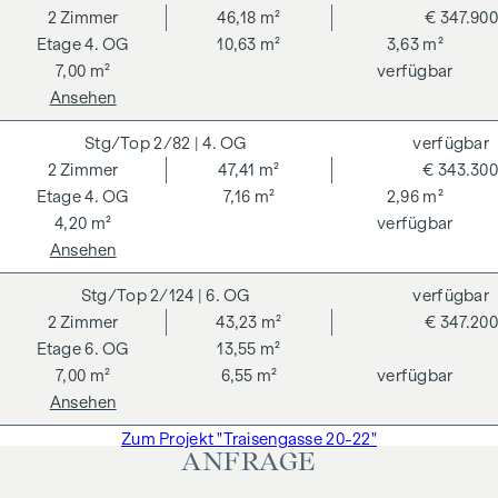
2
Zimmer
46,18 m²
€ 347.900
4. OG
10,63 m²
3,63 m²
7,00 m²
verfügbar
Ansehen
2/82
| 4. OG
verfügbar
2
Zimmer
47,41 m²
€ 343.300
4. OG
7,16 m²
2,96 m²
4,20 m²
verfügbar
Ansehen
2/124
| 6. OG
verfügbar
2
Zimmer
43,23 m²
€ 347.200
6. OG
13,55 m²
7,00 m²
6,55 m²
verfügbar
Ansehen
Zum Projekt "Traisengasse 20-22"
ANFRAGE