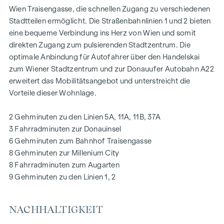
gewährleisten ein angenehmes Wohnambiente, selbst an
Wien Traisengasse, die schnellen Zugang zu verschiedenen
den heißesten Tagen.
Stadtteilen ermöglicht. Die Straßenbahnlinien 1 und 2 bieten
eine bequeme Verbindung ins Herz von Wien und somit
AUSSTATTUNG
direkten Zugang zum pulsierenden Stadtzentrum. Die
Eichenparkettböden
optimale Anbindung für Autofahrer über den Handelskai
Stilvolle Markenfliesen
zum Wiener Stadtzentrum und zur Donauufer Autobahn A22
Außenliegender, elektrischer Sonnenschutz
erweitert das Mobilitätsangebot und unterstreicht die
Klimaanlage im DG
Vorteile dieser Wohnlage.
Fußbodenheizung mittels Fernwärme
Photovoltaikanlage am Dach
2 Gehminuten zu den Linien 5A, 11A, 11B, 37A
Digitale Gegensprechanlage und
3 Fahrradminuten zur Donauinsel
schwarzes Brett über Handyapp
6 Gehminuten zum Bahnhof Traisengasse
Smarte Hausverwaltungs-App „puck“
8 Gehminuten zur Millenium City
8 Fahrradminuten zum Augarten
HIGHLIGHTS
9 Gehminuten zu den Linien 1, 2
269 Eigentumswohnungen
1 bis 4 Zimmer mit Wohnflächen von ca. 38 bis 124 m2
NACHHALTIGKEIT
Gärten, Balkone, Loggien, Dachterrassen
Kleinkinderspielplatz und Gemeinschaftsraum