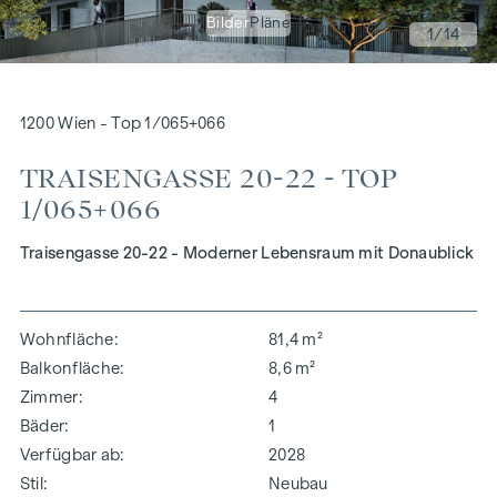
Bilder
Pläne
1
/14
1200 Wien - Top 1/065+066
TRAISENGASSE 20-22 - TOP
1/065+066
Traisengasse 20-22 - Moderner Lebensraum mit Donaublick
Wohnfläche
81,4 m²
Balkonfläche
8,6 m²
Zimmer
4
Bäder
1
Verfügbar ab
2028
Stil
Neubau