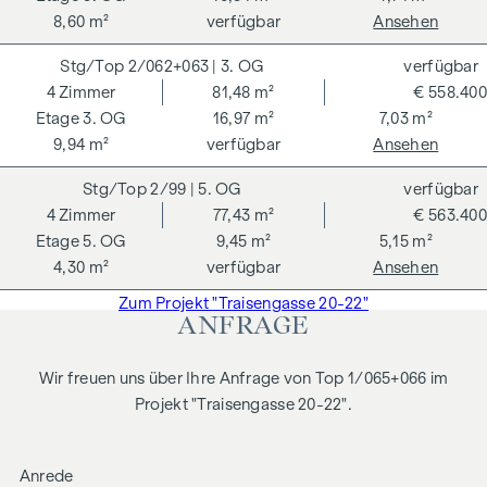
8,60 m²
verfügbar
Ansehen
2/062+063
| 3. OG
verfügbar
4
Zimmer
81,48 m²
€ 558.400
3. OG
16,97 m²
7,03 m²
9,94 m²
verfügbar
Ansehen
2/99
| 5. OG
verfügbar
4
Zimmer
77,43 m²
€ 563.400
5. OG
9,45 m²
5,15 m²
4,30 m²
verfügbar
Ansehen
Zum Projekt "Traisengasse 20-22"
ANFRAGE
Wir freuen uns über Ihre Anfrage von Top 1/065+066 im
Projekt "Traisengasse 20-22".
Anrede