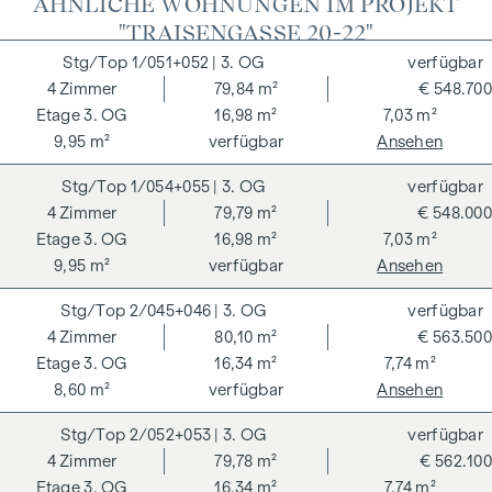
ÄHNLICHE WOHNUNGEN IM PROJEKT
"TRAISENGASSE 20-22"
1/051+052
| 3. OG
verfügbar
4
Zimmer
79,84 m²
€ 548.700
3. OG
16,98 m²
7,03 m²
9,95 m²
verfügbar
Ansehen
1/054+055
| 3. OG
verfügbar
4
Zimmer
79,79 m²
€ 548.000
3. OG
16,98 m²
7,03 m²
9,95 m²
verfügbar
Ansehen
2/045+046
| 3. OG
verfügbar
4
Zimmer
80,10 m²
€ 563.500
3. OG
16,34 m²
7,74 m²
8,60 m²
verfügbar
Ansehen
2/052+053
| 3. OG
verfügbar
4
Zimmer
79,78 m²
€ 562.100
3. OG
16,34 m²
7,74 m²