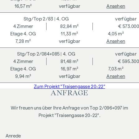
16,57 m²
verfügbar
Ansehen
2/83
| 4. OG
verfügbar
4
Zimmer
82,84 m²
€ 573.000
4. OG
11,33 m²
4,05 m²
7,28 m²
verfügbar
Ansehen
2/084+085
| 4. OG
verfügbar
4
Zimmer
81,48 m²
€ 595.300
4. OG
16,97 m²
7,03 m²
9,94 m²
verfügbar
Ansehen
Zum Projekt "Traisengasse 20-22"
ANFRAGE
Wir freuen uns über Ihre Anfrage von Top 2/096+097 im
Projekt "Traisengasse 20-22".
Anrede