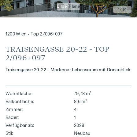
Bilder
Pläne
1
/14
1200 Wien - Top 2/096+097
TRAISENGASSE 20-22 - TOP
2/096+097
Traisengasse 20-22 - Moderner Lebensraum mit Donaublick
Wohnfläche
79,78 m²
Balkonfläche
8,6 m²
Zimmer
4
Bäder
1
Verfügbar ab
2028
Stil
Neubau