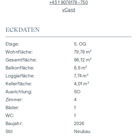
+43 1 9076178–750
vCard
ECKDATEN
Etage
5. OG
Wohnfläche
79,78 m²
Gesamtfläche
96,12 m²
Balkonfläche
8,6 m²
Loggiafläche
7,74 m²
Kellerfläche
4,01 m²
Ausrichtung
SO
Zimmer
4
Bäder
1
WC
1
Baujahr
2026
Stil
Neubau