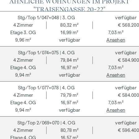
ÄHNLICHE WOHNUNGEN IM PROJEKT
"TRAISENGASSE 20-22"
1/047+048
| 3. OG
verfügbar
4
Zimmer
80,32 m²
€ 568.200
3. OG
16,99 m²
7,03 m²
9,96 m²
verfügbar
Ansehen
1/074+075
| 4. OG
verfügbar
4
Zimmer
79,84 m²
€ 584.900
4. OG
16,97 m²
7,03 m²
9,94 m²
verfügbar
Ansehen
1/077+078
| 4. OG
verfügbar
4
Zimmer
79,79 m²
€ 584.000
4. OG
16,97 m²
7,03 m²
9,94 m²
verfügbar
Ansehen
2/069+070
| 4. OG
verfügbar
4
Zimmer
80,78 m²
€ 596.400
4. OG
16,57 m²