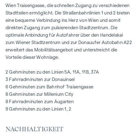
gewährleisten ein angenehmes Wohnambiente, selbst an
Wien Traisengasse, die schnellen Zugang zu verschiedenen
den heißesten Tagen.
Stadtteilen ermöglicht. Die Straßenbahnlinien 1 und 2 bieten
eine bequeme Verbindung ins Herz von Wien und somit
AUSSTATTUNG
direkten Zugang zum pulsierenden Stadtzentrum. Die
Eichenparkettböden
optimale Anbindung für Autofahrer über den Handelskai
Stilvolle Markenfliesen
zum Wiener Stadtzentrum und zur Donauufer Autobahn A22
Außenliegender, elektrischer Sonnenschutz
erweitert das Mobilitätsangebot und unterstreicht die
Klimaanlage im DG
Vorteile dieser Wohnlage.
Fußbodenheizung mittels Fernwärme
Photovoltaikanlage am Dach
2 Gehminuten zu den Linien 5A, 11A, 11B, 37A
Digitale Gegensprechanlage und
3 Fahrradminuten zur Donauinsel
schwarzes Brett über Handyapp
6 Gehminuten zum Bahnhof Traisengasse
Smarte Hausverwaltungs-App „puck“
8 Gehminuten zur Millenium City
8 Fahrradminuten zum Augarten
HIGHLIGHTS
9 Gehminuten zu den Linien 1, 2
269 Eigentumswohnungen
1 bis 4 Zimmer mit Wohnflächen von ca. 38 bis 124 m2
NACHHALTIGKEIT
Gärten, Balkone, Loggien, Dachterrassen
Kleinkinderspielplatz und Gemeinschaftsraum