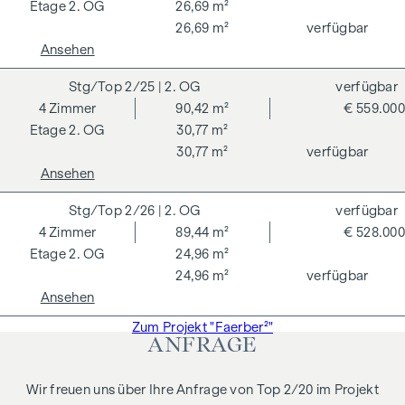
2. OG
26,69 m²
Zimmer 2 (ca. 12,8 m²) mit Ausgang auf den Balkon
26,69 m²
verfügbar
Zimmer 3 (ca. 12,6 m²) mit Schrankraum (ca. 3,8 m²)
Ansehen
und Ausgang auf den Balkon
Balkon (ca. 49,58 m²)
2/25
| 2. OG
verfügbar
4
Zimmer
90,42 m²
€ 559.000
Ebenso gehört ein Kellerabteil (ca. 4,62 m²) zu der
2. OG
30,77 m²
Wohnung.
30,77 m²
verfügbar
Weitere Infos unter
www.faerberstrasse15.at
Ansehen
Ein Projekt der NOE Immobilien Development GmbH
2/26
| 2. OG
verfügbar
4
Zimmer
89,44 m²
€ 528.000
NEBENKOSTEN
2. OG
24,96 m²
Provisionsfrei für den Käufer!
24,96 m²
verfügbar
Ansehen
Vertragserrichtung: Eckert - Fries - Carter Rechtsanwälte
GmbH, Weilburgstraße 16a, 2500 Baden bei Wien.
Zum Projekt "Faerber²"
ANFRAGE
Die kaufende Partei nimmt zur Kenntnis, dass sich die
Beträge für Grunderwerbsteuer und Eintragungsgebühr auf
Wir freuen uns über Ihre Anfrage von Top 2/20 im Projekt
Basis der gesamten Gegenleistung, sohin inkl. der