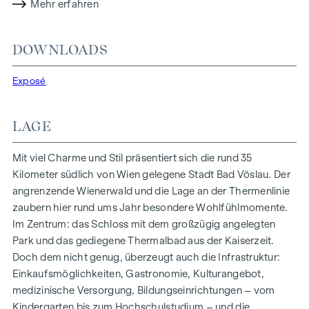
Um einige Ausstattungs-Highlights Ihrer zukünftigen
Mehr erfahren
Immobilie herauszugreifen (komplette Liste im Folgenden):
Echtholz-Parkettböden, modernes Feinsteinzeug, elegante
DOWNLOADS
Marken-Sanitärausstattung, Fußbodenheizung,
funkbetriebener Außensonnenschutz. Zudem finden sich
Exposé
auf dem Dach PV-Anlagen zur kostenschonenden
Energiegewinnung für die Allgemeinbereiche. Jeder
Wohnung ist ein Kellerabteil zugeordnet.
LAGE
Fahrradabstellplätze, Kinderwagenraum, Spielplatz sowie
Mit viel Charme und Stil präsentiert sich die rund 35
eine Tiefgarage vervollständigen das Angebot des
Kilometer südlich von Wien gelegene Stadt Bad Vöslau. Der
durchdachten, modernen und nachhaltigen Projekts. Bei 2-
angrenzende Wienerwald und die Lage an der Thermenlinie
Zimmer-Wohnungen ist ein Tiefgaragenplatz (ab €
zaubern hier rund ums Jahr besondere Wohlfühlmomente.
20.000,–) verpflichtend zusätzlich zu erwerben. Bei 3- und
Im Zentrum: das Schloss mit dem großzügig angelegten
4-Zimmer-Wohnungen gibt es zwei Stellplätze zum
Park und das gediegene Thermalbad aus der Kaiserzeit.
vergünstigten Paketpreis (ab € 28.000,–).
Doch dem nicht genug, überzeugt auch die Infrastruktur:
AUSSTATTUNG
Einkaufsmöglichkeiten, Gastronomie, Kulturangebot,
medizinische Versorgung, Bildungseinrichtungen – vom
Fußbodenheizung mittels Fernwärme
Kindergarten bis zum Hochschulstudium – und die