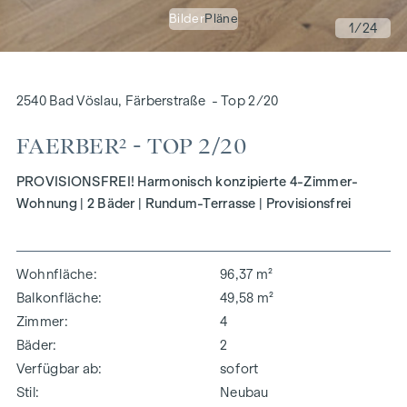
Bilder
Pläne
1
/24
2540 Bad Vöslau, Färberstraße - Top 2/20
FAERBER² - TOP 2/20
PROVISIONSFREI! Harmonisch konzipierte 4-Zimmer-
Wohnung | 2 Bäder | Rundum-Terrasse | Provisionsfrei
Wohnfläche
96,37 m²
Balkonfläche
49,58 m²
Zimmer
4
Bäder
2
Verfügbar ab
sofort
Stil
Neubau