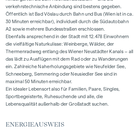
Hochwertiges Feinsteinzeug in den Nassräumen
verkehrstechnische Anbindung sind bestens gegeben.
Moderne und elegante Marken-Sanitärausstattung
Öffentlich ist Bad Vöslau durch Bahn und Bus (Wien ist in ca.
Badewannen in Sanitäracryl bzw. bodennahe Duschen
30 Minuten erreichbar), individuell durch die Südautobahn
Offene Wohn-Ess-Bereiche mit Zugang zu Balkon,
A2 sowie mehrere Bundesstraßen erschlossen.
Terrasse oder Eigengarten
Ebenfalls ansprechend in der Stadt mit 12.478 Einwohnern
2,55 m hohe, lichtdurchflutete Räume
die vielfältige Naturkulisse: Weinberge, Wälder, der
Weiße Innentüren mit Holzzargen
Thermenradweg entlang des Wiener Neustädter Kanals – all
Tlw. bodentiefe Alu-Kunststoff-Fenster mit 3-Scheiben
das lädt zu Ausflügen mit dem Rad oder zu Wanderungen
Isolierverglasung
ein. Zahlreiche Naherholungsgebiete wie Neufelder See,
Funkbetriebener Außensonnenschutz
Schneeberg, Semmering oder Neusiedler See sind in
Echtholz-Parkettböden in den Wohnräumen
maximal 50 Minuten erreichbar.
Anschluss-Möglichkeit für A1 und Magenta vorbereitet
Ein idealer Lebensort also für Familien, Paare, Singles,
Einbruchhemmende Wohnungseingangstüren
Sportbegeisterte, Ruhesuchende und alle, die
Lebensqualität außerhalb der Großstadt suchen.
HIGHLIGHTS
40 freifinanzierte Eigentumswohnungen
ENERGIEAUSWEIS
2 Baukörper
Größen von 50 bis 96 m² | 2 bis 4 Zimmer
Gärten, Balkone, Loggien und Terrassen