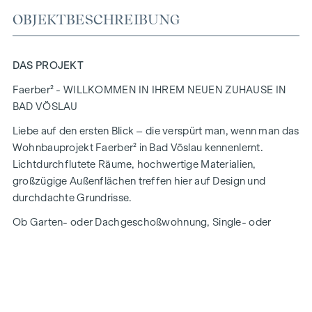
OBJEKTBESCHREIBUNG
DAS PROJEKT
Faerber² - WILLKOMMEN IN IHREM NEUEN ZUHAUSE IN
BAD VÖSLAU
Liebe auf den ersten Blick – die verspürt man, wenn man das
Wohnbauprojekt Faerber² in Bad Vöslau kennenlernt.
Lichtdurchflutete Räume, hochwertige Materialien,
großzügige Außenflächen treffen hier auf Design und
durchdachte Grundrisse.
Ob Garten- oder Dachgeschoßwohnung, Single- oder
Familiengröße, Eigennutzer oder Anleger – die 2 bis
4-
Zimmer-Wohnungen mit Flächen von ca. 50 bis ca. 96 m2
(plus privater Außenfläche) erfüllen Ihre ganz persönlichen
Wunschvorstellungen!