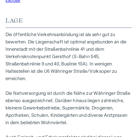
Exposé
meisten Wohnungen wurden auch einer hochwertigen
Generalsanierung unterzogen.
LAGE
Die öffentliche Verkehrsanbindung ist als sehr gut zu
DIE WOHNUNG
bewerten. Die Liegenschaft ist optimal angebunden an die
Innenstadt mit der Straßenbahnlinie 41 und dem
Die Wohnung befindet sich im 2. Liftstock und hat eine
Verkehrsknotenpunkt Gersthof (S-Bahn S45,
2
2
Wohnnutzfläche von ca. 66 m
zzgl. eines 10 m
großen
Straßenbahnlinie 9 und 40, Buslinie 10A). In wenigen
Balkons.
Haltestellen ist die U6 Währinger Straße/Volksoper zu
erreichen.
Das Objekt besticht neben der Grünruhelage auch durch
einen sehr guten und kompakten Grundriss!
Die Nahversorgung ist durch die Nähe zur Währinger Straße
Die Raumhöhe beträgt ca. 2,70 m.
ebenso ausgezeichnet. Darüber hinaus liegen zahlreiche,
kleinere Gewerbebetriebe, Supermärkte, Drogerien,
Heizung mittels Fernwärme.
Apotheken, Schulen, Kindergärten und diverse Arztpraxen
in dem beliebten Wohnviertel.
Bei allen Bildern handelt es sich um Symbolbilder anderer
Wohnungen in der Liegenschaft.