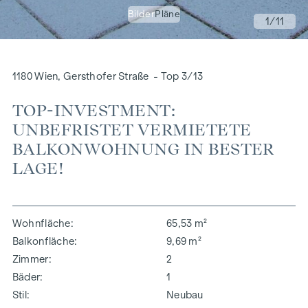
Bilder
Pläne
1
/11
1180 Wien, Gersthofer Straße - Top 3/13
TOP-INVESTMENT:
UNBEFRISTET VERMIETETE
BALKONWOHNUNG IN BESTER
LAGE!
Wohnfläche
65,53 m²
Balkonfläche
9,69 m²
Zimmer
2
Bäder
1
Stil
Neubau