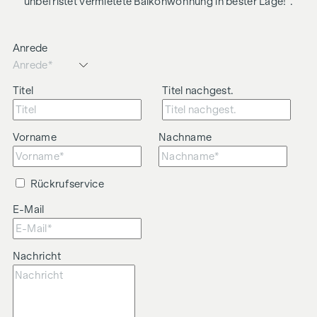
unbefristet vermietete Balkonwohnung in bester Lage!".
Mehrwertsteuer. Wir möchten noch darauf hinweisen, dass
wir in einem wirtschaftlichen Naheverhältnis zur Verkäuferin
stehen.
Anrede
Wir weisen darauf hin, dass zwischen dem Vermittler und
dem zu vermittelnden Dritten ein familiäres oder
Titel
Titel nachgest.
wirtschaftliches Naheverhältnis besteht.
Der Vermittler ist als Doppelmakler tätig.
Vorname
Nachname
Rückrufservice
E-Mail
Nachricht