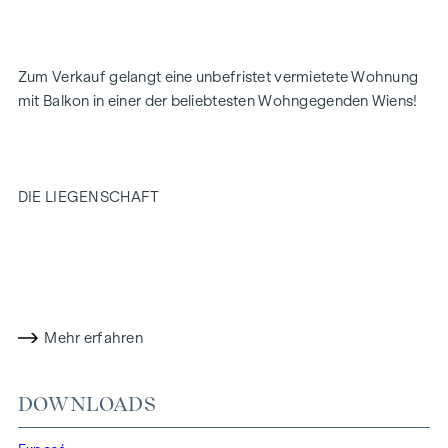
Zum Verkauf gelangt eine unbefristet vermietete Wohnung
mit Balkon in einer der beliebtesten Wohngegenden Wiens!
DIE LIEGENSCHAFT
Der
2019/20 revitalisierte Neubau
aus 1990 besteht aus 4
Gebäudeteilen und befindet sich mitten im 18. Bezirk an
der
Gersthofer Straße
zwischen dem
Pötzleinsdorfer
Schlosspark
und dem
Türkenschanzpark
.
Mehr erfahren
Im Zuge des Projektes wurden alle Fassaden mit einem
Vollwärmeschutz und die Fenster erneuert (3-fach
DOWNLOADS
Isolierverglasung). Die Arbeiten umfassten auch die
Revitalisierung von Stiegenhaus und der Tiefgaragen. Die