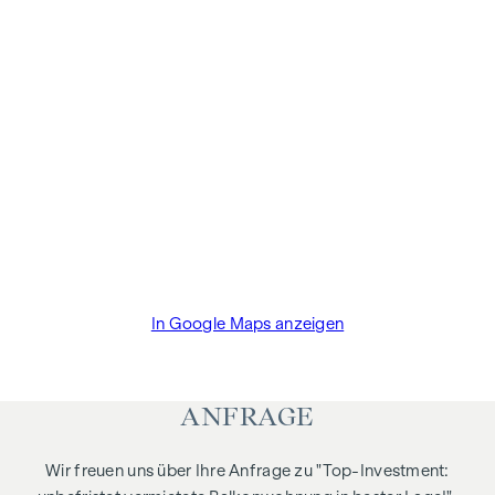
Gerne präsentieren wir Ihnen auch weitere
Anlageimmobilien, maßgeschneidert auf Ihre Bedürfnisse
abgestimmt. Von der Anlegerwohnung zum Zinshaus, gerne
vermitteln wir Ihnen
Werte für Generationen.
Dieses Objekt wird Ihnen unverbindlich und freibleibend
zum Kauf angeboten.
Oben angeführte Angaben basieren auf Informationen und
Unterlagen des Eigentümers und sind unsererseits ohne
Gewähr.
Als Vermittlungshonorar gelten die allgemeinen
In Google Maps anzeigen
Geschäftsbedingungen und die Verordnung für
Immobilienmakler des BM für Handel, Gewerbe und
Industrie, BGBL. 297/1996. Für den Fall, dass es
ANFRAGE
diesbezüglich zu einem entsprechenden Rechtsgeschäft
kommt, verrechnen wir Ihnen eine Vermittlungsprovision
Wir freuen uns über Ihre Anfrage zu "Top-Investment:
von 3 Prozent der Kaufsumme zuzüglich der gesetzlichen