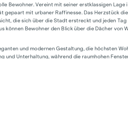
lle Bewohner. Vereint mit seiner erstklassigen Lage
tät gepaart mit urbaner Raffinesse. Das Herzstück d
ht, die sich über die Stadt erstreckt und jeden Tag
us können Bewohner den Blick über die Dächer von W
eleganten und modernen Gestaltung, die höchsten W
ng und Unterhaltung, während die raumhohen Fensterf
egende Landschaft freigeben. Die erstklassige Auss
 Markensanitärprodukte und eine vollständig ausge
aanlage im Dachgeschoss sorgt auch an heißen Somm
ogegensprechanlage für Komfort und Sicherheit im A
nte, das höchsten Ansprüchen gerecht wird und den 
ttung, der atemberaubenden Aussicht und der exzelle
 eine unvergleichliche Lebensqualität.