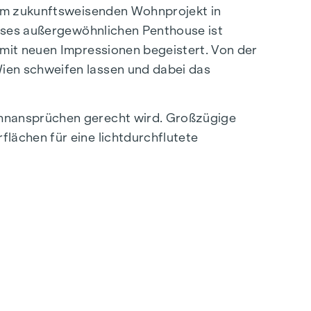
 im zukunftsweisenden Wohnprojekt in
ieses außergewöhnlichen Penthouse ist
 mit neuen Impressionen begeistert. Von der
ien schweifen lassen und dabei das
ohnansprüchen gerecht wird. Großzügige
lächen für eine lichtdurchflutete
tattung des Penthouse lässt keine Wünsche
stattete Küche verleihen dem Wohnraum einen
ertagen für angenehme Temperaturen,
lltag sorgen.
perfekten Rückzugsort über den Dächern der
nten Lage ist das Penthouse zweifellos das