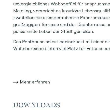
unvergleichliches Wohngefühl für anspruchsvo
Meidling, verspricht es luxuriöse Lebensquali
zweifellos die atemberaubende Panoramaaussic
großzügigen Terrasse und der Dachterrasse a
pulsierende Leben der Stadt genießen.
Das Penthouse selbst beeindruckt mit einer 
Wohnbereiche bieten viel Platz für Entspannu
Atmosphäre sorgen und den Blick auf die umli
offen. Edle Eichenparkettböden, hochwertige
Hauch von Luxus und Exklusivität. Eine Klim
während eine Paketboxenanlage und eine Vide
Mehr erfahren
Erleben Sie ein unvergleichliches Wohnambie
Stadt bietet. Mit seiner erstklassigen Aussta
Juwel des Wohnprojekts und eine Investition in
DOWNLOADS