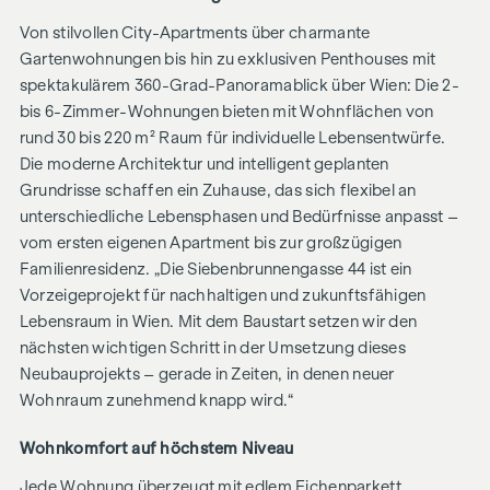
Von stilvollen City-Apartments über charmante
Gartenwohnungen bis hin zu exklusiven Penthouses mit
spektakulärem 360-Grad-Panoramablick über Wien: Die 2-
bis 6-Zimmer-Wohnungen bieten mit Wohnflächen von
rund 30 bis 220 m² Raum für individuelle Lebensentwürfe.
Die moderne Architektur und intelligent geplanten
Grundrisse schaffen ein Zuhause, das sich flexibel an
unterschiedliche Lebensphasen und Bedürfnisse anpasst –
vom ersten eigenen Apartment bis zur großzügigen
Familienresidenz. „Die Siebenbrunnengasse 44 ist ein
Vorzeigeprojekt für nachhaltigen und zukunftsfähigen
Lebensraum in Wien. Mit dem Baustart setzen wir den
nächsten wichtigen Schritt in der Umsetzung dieses
Neubauprojekts – gerade in Zeiten, in denen neuer
Wohnraum zunehmend knapp wird.“
Wohnkomfort auf höchstem Niveau
Jede Wohnung überzeugt mit edlem Eichenparkett,