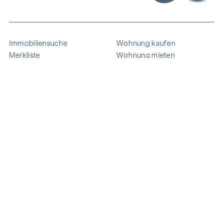
Immobiliensuche
Wohnung kaufen
Merkliste
Wohnung mieten
Projekte
Gewerbeimmobilien
Ankauf
Zinshaus verkaufen
Referenzen
Expertise
Unternehmen
Karriere
Nachhaltigkeit
Kontakt
Mitarbeiterlogin
i
Energie sparen
© 2026 WINEGG Realitäten GmbH
Datenschutz
Impressum