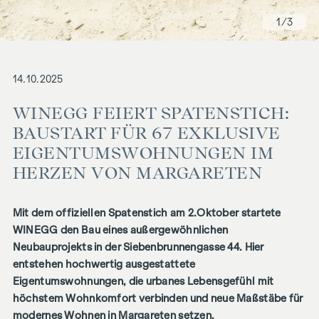
1
/3
14.10.2025
WINEGG FEIERT SPATENSTICH:
BAUSTART FÜR 67 EXKLUSIVE
EIGENTUMSWOHNUNGEN IM
HERZEN VON MARGARETEN
Mit dem offiziellen Spatenstich am 2.Oktober startete
WINEGG den Bau eines außergewöhnlichen
Neubauprojekts in der Siebenbrunnengasse 44. Hier
entstehen hochwertig ausgestattete
Eigentumswohnungen, die urbanes Lebensgefühl mit
höchstem Wohnkomfort verbinden und neue Maßstäbe für
modernes Wohnen in Margareten setzen.