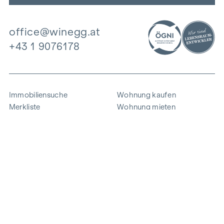
office@winegg.at
+43 1 9076178
Immobiliensuche
Wohnung kaufen
Merkliste
Wohnung mieten
Projekte
Gewerbeimmobilien
Ankauf
Zinshaus verkaufen
Referenzen
Expertise
Unternehmen
Karriere
Nachhaltigkeit
Kontakt
Mitarbeiterlogin
i
Energie sparen