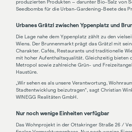
produzierten Produkten – darunter Bio-Salz von S
Seedbombs für die Urban-Gardening-Beete des Pr
Urbanes Grätzl zwischen Yppenplatz und Br
Die Lage nahe dem Yppenplatz zählt zu den viels
Wiens. Der Brunnenmarkt prägt das Grätzl mit sein
Charakter. Cafés, Restaurants und traditionelle W
mit hoher Aufenthaltsqualität. Gleichzeitig biete
Metropol sowie zahlreiche Grün- und Freizeitangeb
Haustüre.
„Wir sehen es als unsere Verantwortung, Wohnraum
Stadtentwicklung beizutragen“, sagt Christian Win
WINEGG Realitäten GmbH.
Nur noch wenige Einheiten verfügbar
Das Wohnprojekt in der Ottakringer Straße 26 / Ver
finalen Vermarktungsphase. Nur noch wenige Eig