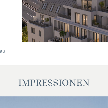
nau
s, sofern im Angebot nicht anders vermerkt, bei
fällt, die den in der Immobilienmaklerverordnung
IMPRESSIONEN
tspricht – das sind 3 % des Kaufpreises zzgl. 20 %
n, wenn Sie die Ihnen überlassenen Informationen an
liches Naheverhältnis zum Verkäufer. Bis zum
rovision. Die Vertragserrichtung und