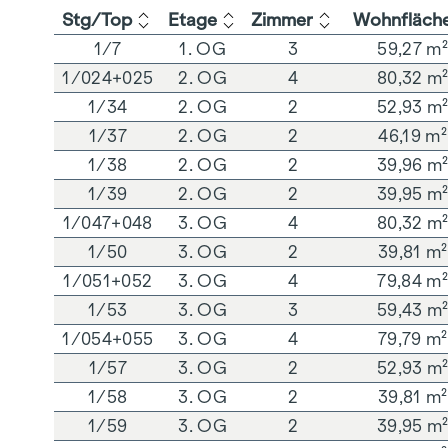
Stg/Top
Etage
Zimmer
Wohnfläch
1/7
1. OG
3
59,27 m
1/024+025
2. OG
4
80,32 m
1/34
2. OG
2
52,93 m
1/37
2. OG
2
46,19 m²
1/38
2. OG
2
39,96 m
1/39
2. OG
2
39,95 m
1/047+048
3. OG
4
80,32 m
1/50
3. OG
2
39,81 m²
1/051+052
3. OG
4
79,84 m
1/53
3. OG
3
59,43 m
1/054+055
3. OG
4
79,79 m²
1/57
3. OG
2
52,93 m
1/58
3. OG
2
39,81 m²
1/59
3. OG
2
39,95 m