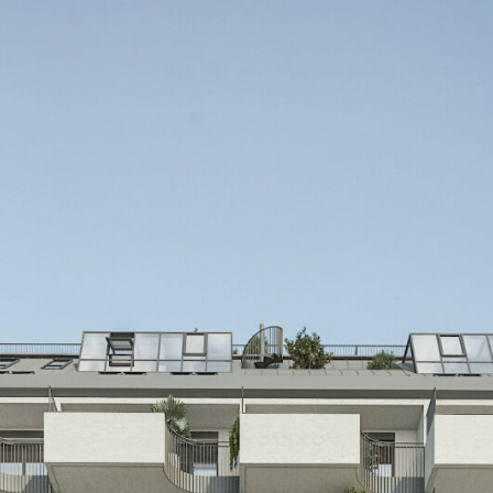
tsanwalt Dr. Arnold Rechtsanwälte /
des Kaufpreises zzgl. 20% USt. sowie Barauslagen
a Schober.