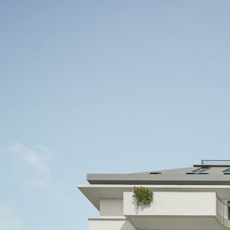
Treuhandabwicklung ist gebunden an den Rech
Wipplingerstraße. Die Kosten betragen 1,8 % 
und Beglaubigung TreuhänderIn Fr. Dr. Bettin