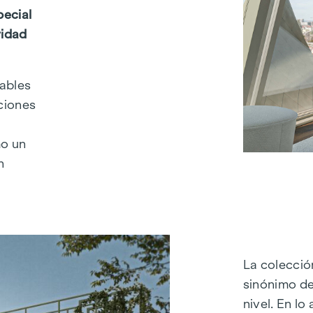
pecial
ridad
tables
uciones
y
mo un
n
La colecci
sinónimo de
nivel. En lo