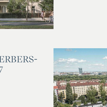
R­BE­R­S­T