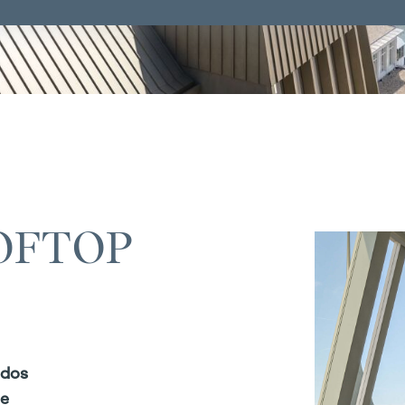
OFTOP
ados
ne