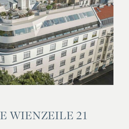
E WIE­N­ZEI­LE 21