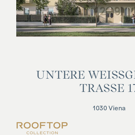
UN­TE­RE WEISS­GE­
RASSE 17
1030 Viena