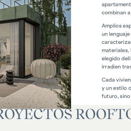
apartamento
combinan a 
Amplios esp
un lenguaje
caracteriza
materiales, 
elegido del
irradien tra
Cada vivien
y un estilo
futuro, sino
ROYECTOS ROOFT