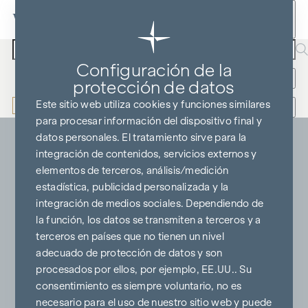
Ir al contenido
Buscar texto
Configuración de la
Comprar
Alquiler
Más filtros
protección de datos
Este sitio web utiliza cookies y funciones similares
Búsqueda por radio
Ocultar mapa
para procesar información del dispositivo final y
datos personales. El tratamiento sirve para la
integración de contenidos, servicios externos y
elementos de terceros, análisis/medición
estadística, publicidad personalizada y la
integración de medios sociales. Dependiendo de
la función, los datos se transmiten a terceros y a
terceros en países que no tienen un nivel
adecuado de protección de datos y son
procesados por ellos, por ejemplo, EE.UU.. Su
consentimiento es siempre voluntario, no es
necesario para el uso de nuestro sitio web y puede