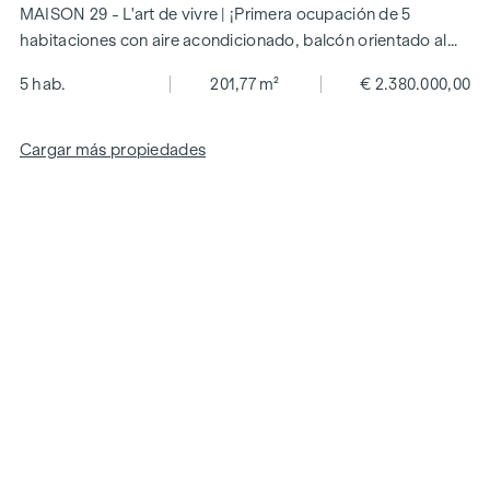
MAISON 29 - L'art de vivre | ¡Primera ocupación de 5
habitaciones con aire acondicionado, balcón orientado al
sur y acceso privado en ascensor! ¡Propiedad generalmente
5 hab.
201,77 m²
€ 2.380.000,00
reformada!
Cargar más propiedades