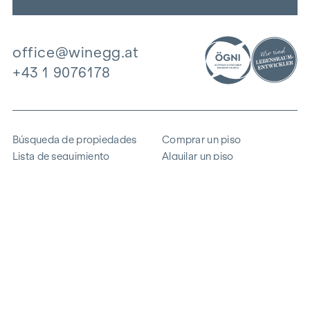
office@winegg.at
+43 1 9076178
Búsqueda de propiedades
Comprar un piso
Lista de seguimiento
Alquilar un piso
Proyectos
Propiedad comercial
Comprar
Vender un bloque de pisos
Referencias
Experiencia
La empresa
Carrera profesional
Sostenibilidad
Contacto
Acceso de empleados
i
Ahorrar energía