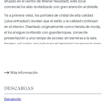
situado en el centro de Wiener Neustadt, este local
comercial ha sido revitalizado con gran atención al detalle.
Ya a primera vista, los portales de cristal de alta calidad
(¡dos entradas!) revelan que el estilo y la calidad continúan
en el interior. Diseñado originalmente como tienda de moda,
el local sigue contando con guardarropas, zonas de
presentación y una rampa de acceso sin barreras a la sala
trasera, así como una sala para el personal con espacio para
una pequeña cocina y zona de reuniones y un aseo para el
personal. La iluminación natural (por ejemplo, a través de las
cúpulas practicables del tejado) hace que la superficie total
de aprox. 265 m2 en estilo loft brille en toda su extensión y
lo hace ideal para numerosos usos posibles: desde oficinas
Más información
en el centro de la ciudad y salas de prácticas sin barreras
hasta estudios de danza o tiendas clásicas.
DESCARGAS
El alquiler es posible con efecto inmediato.
Exposición
Estaremos encantados de mostrarle el inmueble durante una
visita.