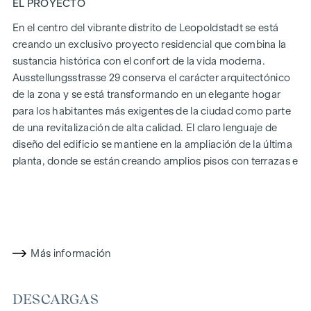
EL PROYECTO
En el centro del vibrante distrito de Leopoldstadt se está
creando un exclusivo proyecto residencial que combina la
sustancia histórica con el confort de la vida moderna.
Ausstellungsstrasse 29 conserva el carácter arquitectónico
de la zona y se está transformando en un elegante hogar
para los habitantes más exigentes de la ciudad como parte
de una revitalización de alta calidad. El claro lenguaje de
diseño del edificio se mantiene en la ampliación de la última
planta, donde se están creando amplios pisos con terrazas e
impresionantes vistas de Viena.
La mezcla de habitaciones luminosas, planos de planta bien
pensados y materiales de alta calidad crea una experiencia
vital especial. El proyecto residencial combina la
sofisticación arquitectónica con un acogedor carácter
Más información
residencial. Una característica especialmente exclusiva es la
posibilidad de personalizar los planos de planta y los
DESCARGAS
detalles del mobiliario para adaptarlos a los deseos