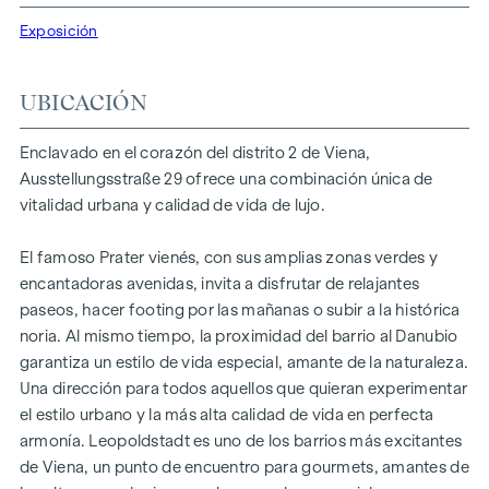
individuales. Gracias a su proximidad al Danubio, al Prater
Exposición
de Viena y a la Universidad de Economía y Negocios de
Viena, la ubicación ofrece una combinación única de
naturaleza, ocio y calidad de vida urbana.
UBICACIÓN
La céntrica ubicación garantiza una infraestructura y unas
Enclavado en el corazón del distrito 2 de Viena,
conexiones perfectas. La WU y la Vorgartenstraße se
Ausstellungsstraße 29 ofrece una combinación única de
encuentran a pocos minutos, donde boutiques, tiendas
vitalidad urbana y calidad de vida de lujo.
conceptuales y proveedores locales satisfacen todos los
deseos. Desde restaurantes de lujo hasta encantadores
El famoso Prater vienés, con sus amplias zonas verdes y
cafés: los alrededores ofrecen una amplia gama de delicias
encantadoras avenidas, invita a disfrutar de relajantes
culinarias.
paseos, hacer footing por las mañanas o subir a la histórica
DESTACADOS
noria. Al mismo tiempo, la proximidad del barrio al Danubio
garantiza un estilo de vida especial, amante de la naturaleza.
25 exclusivos pisos de pleno dominio
Una dirección para todos aquellos que quieran experimentar
20 apartamentos revitalizados en edificios antiguos
el estilo urbano y la más alta calidad de vida en perfecta
5 modernos áticos
armonía. Leopoldstadt es uno de los barrios más excitantes
2 - 5 habitaciones | Superficie habitable de aprox. 53 -
de Viena, un punto de encuentro para gourmets, amantes de
200 m²