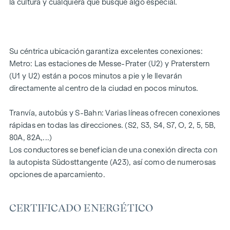
la cultura y cualquiera que busque algo especial.
Balcones, terrazas o jardines privados
Calefacción por suelo radiante
Aire acondicionado
Materiales de alta calidad y elegantes acabados
Su céntrica ubicación garantiza excelentes conexiones:
Perfectas conexiones de transporte
Metro: Las estaciones de Messe-Prater (U2) y Praterstern
A pocos minutos del Prater, Danubio y WU
(U1 y U2) están a pocos minutos a pie y le llevarán
Certificado energético:
directamente al centro de la ciudad en pocos minutos.
Planta baja ala patio: HWB REF,SK = 50,2 kWh/m2a F
Tranvía, autobús y S-Bahn: Varias líneas ofrecen conexiones
GEE,SK = 0,67
rápidas en todas las direcciones. (S2, S3, S4, S7, O, 2, 5, 5B,
ala de calle DG: HWB REF,SK = 36,6 kWh/m2a F GEE,SK =
80A, 82A,...)
0,68
Los conductores se benefician de una conexión directa con
Ala de calle de planta estándar: HWB REF,SK = 136,8
la autopista Südosttangente (A23), así como de numerosas
kWh/m2a F GEE,SK = 1,81
opciones de aparcamiento.
Planta estándar ala patio: HWB REF,SK = 82,6 kWh/m2a F
GEE,SK = 1,28
CERTIFICADO ENERGÉTICO
Cabe señalar que existe una estrecha relación familiar o
comercial entre el agente y el tercero que va a ser