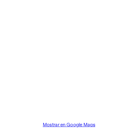
intermediado.
El agente actúa como un doble intermediario.
Mostrar en Google Maps