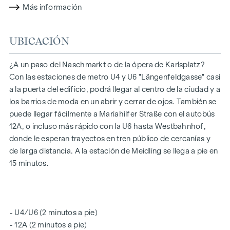
COSTES ADICIONALES
Más información
Se ha encargado al bufete de abogados Tiefenthaler
Gnesda, Rockgasse 6/6, 1010 Viena, la constitución de la
UBICACIÓN
comunidad de propietarios, la redacción del contrato de
compraventa, la tramitación de la operación fiduciaria y el
¿A un paso del Naschmarkt o de la ópera de Karlsplatz?
procedimiento de registro de la propiedad. Los costes de
Con las estaciones de metro U4 y U6 "Längenfeldgasse" casi
los servicios indicados ascienden al 1,5% más IVA. Hay que
a la puerta del edificio, podrá llegar al centro de la ciudad y a
añadir los gastos de notarización de las firmas. Esta
los barrios de moda en un abrir y cerrar de ojos. También se
propiedad se ofrece a la venta sin compromiso y sujeta a
puede llegar fácilmente a Mariahilfer Straße con el autobús
confirmación. Los datos arriba indicados se basan en la
12A, o incluso más rápido con la U6 hasta Westbahnhof,
información y los documentos proporcionados por el
donde le esperan trayectos en tren público de cercanías y
propietario y no constituyen garantía alguna por nuestra
de larga distancia. A la estación de Meidling se llega a pie en
parte.
15 minutos.
Esta propiedad se ofrece a la venta sin compromiso y sujeta
a confirmación. Los datos anteriores se basan en la
información y los documentos proporcionados por el
- U4/U6 (2 minutos a pie)
propietario y no constituyen garantía alguna por nuestra
- 12A (2 minutos a pie)
parte. La comisión de intermediación está sujeta a las