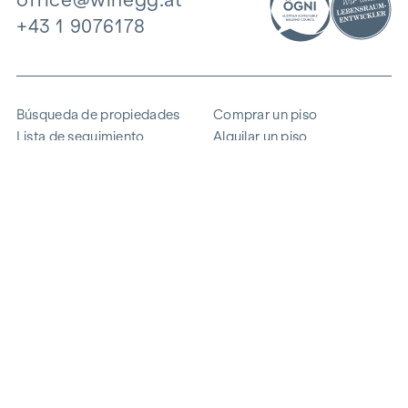
+43 1 9076178
Búsqueda de propiedades
Comprar un piso
Lista de seguimiento
Alquilar un piso
Proyectos
Propiedad comercial
Comprar
Vender un bloque de pisos
Referencias
Experiencia
La empresa
Carrera profesional
Sostenibilidad
Contacto
Acceso de empleados
i
Ahorrar energía
© 2026 WINEGG Realitäten GmbH
Protección de datos
Pie de imprenta