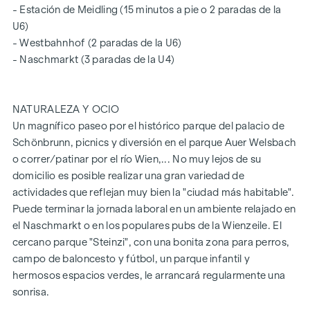
- Estación de Meidling (15 minutos a pie o 2 paradas de la
Condiciones Generales de Contratación y a la Ordenanza
U6)
para Agentes Inmobiliarios del Ministerio Federal de
- Westbahnhof (2 paradas de la U6)
Comercio, Industria y Comercio, Gaceta Federal 297/1996.
- Naschmarkt (3 paradas de la U4)
En caso de que se concluya el correspondiente negocio
jurídico, le cobraremos una comisión de intermediación del
3% del precio de compra más IVA.También nos gustaría
NATURALEZA Y OCIO
señalar que mantenemos una estrecha relación económica
Un magnífico paseo por el histórico parque del palacio de
con el vendedor.
Schönbrunn, picnics y diversión en el parque Auer Welsbach
Nos gustaría señalar que existe una estrecha relación
o correr/patinar por el río Wien,... No muy lejos de su
familiar o económica entre el agente y el tercero que va a
domicilio es posible realizar una gran variedad de
ser intermediado.
actividades que reflejan muy bien la "ciudad más habitable".
El agente actúa como doble intermediario.
Puede terminar la jornada laboral en un ambiente relajado en
el Naschmarkt o en los populares pubs de la Wienzeile. El
cercano parque "Steinzi", con una bonita zona para perros,
campo de baloncesto y fútbol, un parque infantil y
hermosos espacios verdes, le arrancará regularmente una
sonrisa.