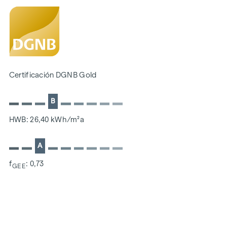
Certificación DGNB Gold
B
HWB: 26,40 kWh/m²a
A
f
: 0,73
GEE