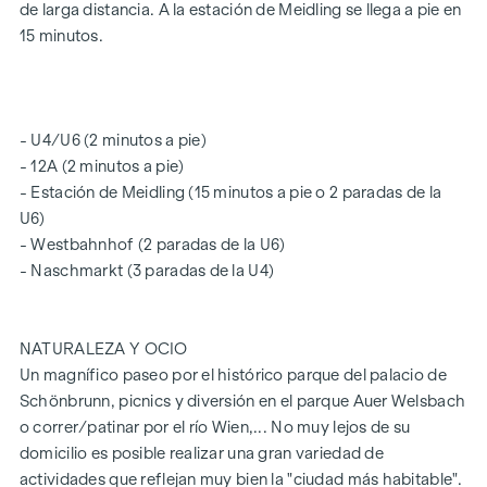
de larga distancia. A la estación de Meidling se llega a pie en
responsabilidad para con las generaciones futuras. Este
15 minutos.
proyecto ya ha obtenido la certificación independiente
DGNB Oro y, además, se está trabajando para conseguir la
verificación de la taxonomía de la UE.
- U4/U6 (2 minutos a pie)
GASTOS COMUNES
- 12A (2 minutos a pie)
El bufete de abogados Tiefenthaler Gnesda, con sede en
- Estación de Meidling (15 minutos a pie o 2 paradas de la
1010 Viena, Rockgasse 6/6, se encarga de la constitución de
U6)
la comunidad de propietarios, la redacción del contrato de
- Westbahnhof (2 paradas de la U6)
compraventa, la gestión fiduciaria y los trámites en el
- Naschmarkt (3 paradas de la U4)
Registro de la Propiedad. Los costes de los servicios
mencionados ascienden al 1,5 %, más el IVA. A ello hay que
añadir los gastos de certificación de las firmas. Este
NATURALEZA Y OCIO
inmueble se le ofrece a la venta sin compromiso y con
Un magnífico paseo por el histórico parque del palacio de
reserva de modificaciones. Los datos mencionados
Schönbrunn, picnics y diversión en el parque Auer Welsbach
anteriormente se basan en la información y la
o correr/patinar por el río Wien,... No muy lejos de su
documentación facilitadas por el propietario y no están
domicilio es posible realizar una gran variedad de
garantizados por nuestra parte.
actividades que reflejan muy bien la "ciudad más habitable".