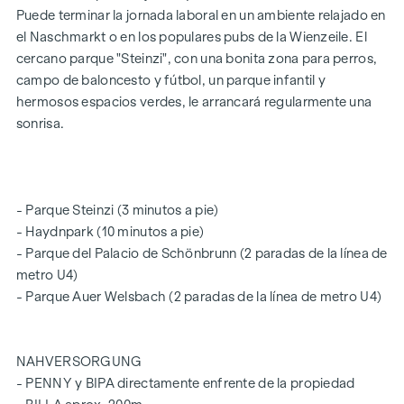
Puede terminar la jornada laboral en un ambiente relajado en
Este inmueble se le ofrece a la venta sin compromiso y con
el Naschmarkt o en los populares pubs de la Wienzeile. El
reserva de modificaciones. Los datos mencionados
cercano parque "Steinzi", con una bonita zona para perros,
anteriormente se basan en la información y la
campo de baloncesto y fútbol, un parque infantil y
documentación facilitadas por el propietario y no están
hermosos espacios verdes, le arrancará regularmente una
garantizados por nuestra parte. En cuanto a los honorarios
sonrisa.
de intermediación, se aplican las condiciones generales de
contratación y el Reglamento para agentes inmobiliarios del
Ministerio Federal de Comercio, Industria y Artesanía, BGBL.
297/1996. En caso de que se produzca una operación
- Parque Steinzi (3 minutos a pie)
jurídica al respecto, le cobraremos una comisión de
- Haydnpark (10 minutos a pie)
intermediación del 3 % del importe de la compra, más el IVA
- Parque del Palacio de Schönbrunn (2 paradas de la línea de
legal. Queremos señalar además que mantenemos una
metro U4)
relación económica estrecha con la vendedora.
- Parque Auer Welsbach (2 paradas de la línea de metro U4)
Señalamos que existe una relación familiar o económica
estrecha entre el intermediario y el tercero para el que se
realiza la intermediación.
NAHVERSORGUNG
- PENNY y BIPA directamente enfrente de la propiedad
El intermediario actúa como agente doble.