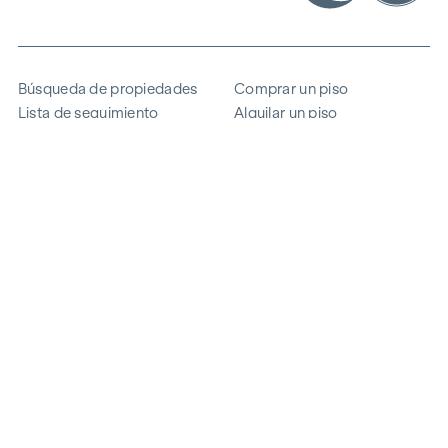
Búsqueda de propiedades
Comprar un piso
Lista de seguimiento
Alquilar un piso
Proyectos
Propiedad comercial
Comprar
Vender un bloque de pisos
Referencias
Experiencia
La empresa
Carrera profesional
Sostenibilidad
Contacto
Acceso de empleados
i
Ahorrar energía
© 2026 WINEGG Realitäten GmbH
Protección de datos
Pie de imprenta