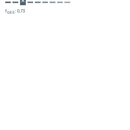
A
f
: 0,73
GEE