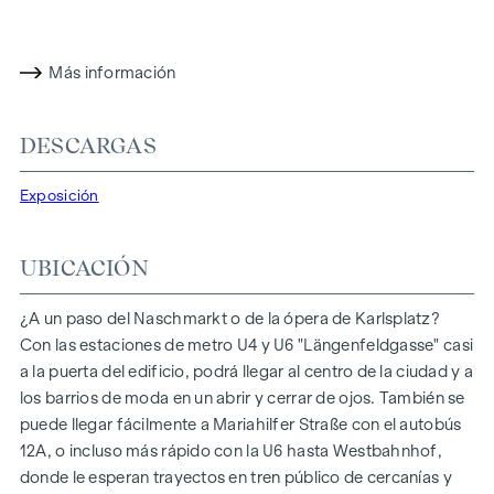
Trastero (aprox. 1,5 m²) con toma para lavadora
Aseo independiente (aprox. 1,5 m²)
Cuarto de baño (aprox. 8 m²) con bañera y lavabo doble
Más información
Cocina-comedor (aprox. 36 m²) con acceso directo al
balcón
DESCARGAS
1.ª habitación (aprox. 18 m²)
2.ª habitación (aprox. 13,5 m²)
Exposición
Balcón orientado al noreste (aprox. 10 m²)
Los precios indicados son precios para inversores (netos,
UBICACIÓN
más el 20 % de IVA). Precios para uso propio a consultar
SOSTENIBILIDAD
¿A un paso del Naschmarkt o de la ópera de Karlsplatz?
Con las estaciones de metro U4 y U6 "Längenfeldgasse" casi
Este proyecto de nueva construcción se centra en la
a la puerta del edificio, podrá llegar al centro de la ciudad y a
creación de un espacio vital sostenible y en el bienestar de
los barrios de moda en un abrir y cerrar de ojos. También se
los futuros residentes. Además de optimizar la vida útil del
puede llegar fácilmente a Mariahilfer Straße con el autobús
inmueble, durante la construcción prestamos especial
12A, o incluso más rápido con la U6 hasta Westbahnhof,
atención a minimizar el consumo de energía y de recursos
donde le esperan trayectos en tren público de cercanías y
naturales. De este modo, WINEGG asume la