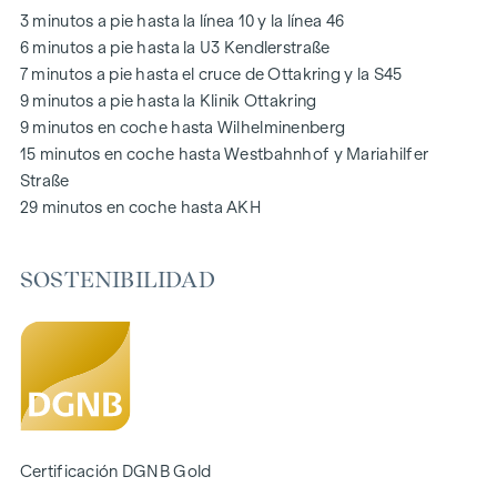
infantiles, directamente en el complejo residencial, para que
3 minutos a pie hasta la línea 10 y la línea 46
los niños puedan jugar con seguridad y despreocupación.
6 minutos a pie hasta la U3 Kendlerstraße
Durante la fase de planificación se hizo especial hincapié en
7 minutos a pie hasta el cruce de Ottakring y la S45
los materiales sostenibles.
9 minutos a pie hasta la Klinik Ottakring
El uso exclusivo por parte de los residentes hace de este
9 minutos en coche hasta Wilhelminenberg
patio interior oasis de paz un activo especial del proyecto y
15 minutos en coche hasta Westbahnhof y Mariahilfer
garantiza una calidad de vida excepcional. Experimente la
Straße
vida moderna con un valor añadido ecológico: ¡bienvenido a
29 minutos en coche hasta AKH
GRAND GARDEN
!
SOSTENIBILIDAD
SU HOGAR CON AMPLIAS VISTAS Y ESPACIOS ABIERTOS
En
GRAND GARDEN
no sólo se vive, sino que cada día se
experimenta de nuevo la simbiosis perfecta entre estilo de
vida moderno y estilo histórico. Una característica especial
es el equipamiento de alta calidad, que garantiza una
experiencia de vida óptima con soluciones de planta flexible
y sombreado eléctrico. La diversa mezcla de pisos
Certificación DGNB Gold
demuestra una gran atención al detalle y ofrece mucho