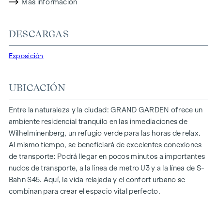
propiedad no sólo ofrece menores costes energéticos y una
Más información
huella de CO2 reducida, sino también altos estándares en
cuanto a calidad del aire, acústica y condiciones de
DESCARGAS
iluminación. Los residentes se benefician de una ubicación
ideal, a pocos minutos a pie de las estaciones de metro
Exposición
"Ottakring" y "Kendlerstraße", que ofrecen una conexión
directa con el centro de la ciudad.
UBICACIÓN
NATURALEZA Y CALIDAD DE VIDA
Lo más destacado del proyecto residencial
GRAND
Entre la naturaleza y la ciudad: GRAND GARDEN ofrece un
GARDEN
es el oasis de paz del patio interior de 1.000 m², un
ambiente residencial tranquilo en las inmediaciones de
refugio único para todas las generaciones. Aquí es donde la
Wilhelminenberg, un refugio verde para las horas de relax.
naturaleza se encuentra con la vida urbana y crea una
Al mismo tiempo, se beneficiará de excelentes conexiones
calidad de vida excepcional.
de transporte: Podrá llegar en pocos minutos a importantes
nudos de transporte, a la línea de metro U3 y a la línea de S-
Las zonas comunes con bancos y mesas invitan a relajarse y
Bahn S45. Aquí, la vida relajada y el confort urbano se
ofrecen un lugar de encuentro natural para todas las
combinan para crear el espacio vital perfecto.
generaciones. Una acogedora zona de juegos infantiles
ofrece horas sin preocupaciones y felices momentos