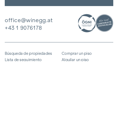
office@winegg.at
+43 1 9076178
Búsqueda de propiedades
Comprar un piso
Lista de seguimiento
Alquilar un piso
Proyectos
Propiedad comercial
Comprar
Vender un bloque de pisos
Referencias
Experiencia
La empresa
Carrera profesional
Sostenibilidad
Contacto
Acceso de empleados
i
Ahorrar energía