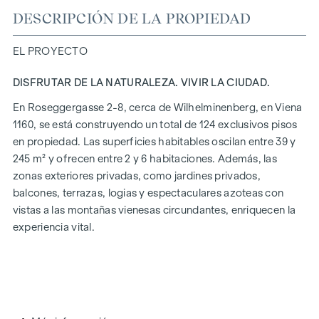
DESCRIPCIÓN DE LA PROPIEDAD
EL PROYECTO
DISFRUTAR DE LA NATURALEZA. VIVIR LA CIUDAD.
En Roseggergasse 2-8, cerca de Wilhelminenberg, en Viena
1160, se está construyendo un total de 124 exclusivos pisos
en propiedad. Las superficies habitables oscilan entre 39 y
245 m² y ofrecen entre 2 y 6 habitaciones. Además, las
zonas exteriores privadas, como jardines privados,
balcones, terrazas, logias y espectaculares azoteas con
vistas a las montañas vienesas circundantes, enriquecen la
experiencia vital.
Un jardín comunitario en un tranquilo patio interior ofrece
oportunidades para la jardinería urbana. Este proyecto
residencial ya ha obtenido la certificación de oro del DGNB
(Consejo Alemán de Construcción Sostenible). La