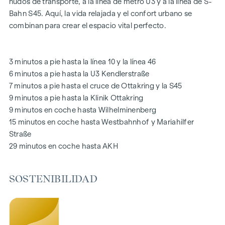
nudos de transporte, a la línea de metro U3 y a la línea de S-
Las zonas comunes con bancos y mesas invitan a relajarse y
Bahn S45. Aquí, la vida relajada y el confort urbano se
ofrecen un lugar de encuentro natural para todas las
combinan para crear el espacio vital perfecto.
generaciones. Una acogedora zona de juegos infantiles
ofrece horas sin preocupaciones y felices momentos
infantiles, directamente en el complejo residencial, para que
3 minutos a pie hasta la línea 10 y la línea 46
los niños puedan jugar con seguridad y despreocupación.
6 minutos a pie hasta la U3 Kendlerstraße
Durante la fase de planificación se hizo especial hincapié en
7 minutos a pie hasta el cruce de Ottakring y la S45
los materiales sostenibles.
9 minutos a pie hasta la Klinik Ottakring
El uso exclusivo por parte de los residentes hace de este
9 minutos en coche hasta Wilhelminenberg
patio interior oasis de paz un activo especial del proyecto y
15 minutos en coche hasta Westbahnhof y Mariahilfer
garantiza una calidad de vida excepcional. Experimente la
Straße
vida moderna con un valor añadido ecológico: ¡bienvenido a
29 minutos en coche hasta AKH
GRAND GARDEN
!
SOSTENIBILIDAD
SU HOGAR CON AMPLIAS VISTAS Y ESPACIOS ABIERTOS
En
GRAND GARDEN
no sólo se vive, sino que cada día se
experimenta de nuevo la simbiosis perfecta entre estilo de
vida moderno y estilo histórico. Una característica especial