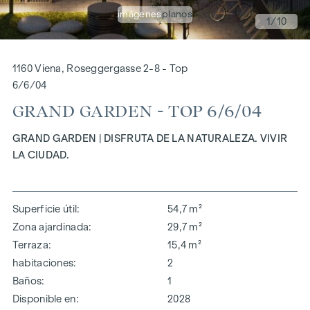
imágenes
planos
1
/10
1160 Viena, Roseggergasse 2-8 - Top
6/6/04
GRAND GARDEN - TOP 6/6/04
GRAND GARDEN | DISFRUTA DE LA NATURALEZA. VIVIR
LA CIUDAD.
Superficie útil
54,7 m²
Zona ajardinada
29,7 m²
Terraza
15,4 m²
habitaciones
2
Baños
1
Disponible en
2028