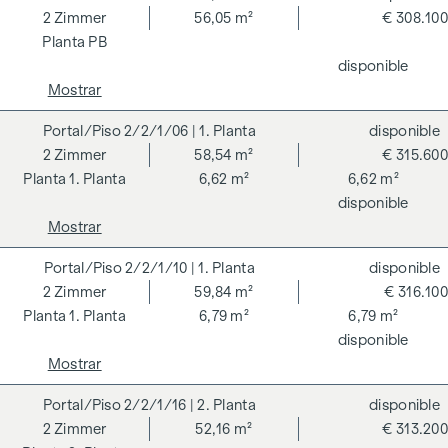
según los criterios del Consejo Alemán de Construcción
2
Zimmer
56,05 m²
€ 308.100
Sostenible (DGNB) y se está buscando una verificación de la
PB
taxonomía de la UE. La creación de un espacio vital
disponible
sostenible y el bienestar de los futuros residentes son el
Mostrar
centro de los GRAND GARDENS. Las certificaciones
independientes hacen transparente una estrategia holística
2/2/1/06
| 1. Planta
disponible
de sostenibilidad. El comprador de un condominio
2
Zimmer
58,54 m²
€ 315.600
certificado por el DGNB (Consejo Alemán de Construcción
1. Planta
6,62 m²
6,62 m²
Sostenible) se beneficia de diversas ventajas que abarcan
disponible
aspectos ecológicos, económicos y socioculturales. En la
Mostrar
página siguiente encontrará algunas de las principales
2/2/1/10
| 1. Planta
disponible
ventajas.
2
Zimmer
59,84 m²
€ 316.100
COSTES ADICIONALES
1. Planta
6,79 m²
6,79 m²
disponible
En aras del buen orden, nos gustaría señalar que, a menos
Mostrar
que se indique lo contrario en la oferta, se deberá abonar
una comisión al finalizar con éxito la transacción según las
2/2/1/16
| 2. Planta
disponible
tarifas estipuladas en la Ordenanza de Agentes Inmobiliarios
2
Zimmer
52,16 m²
€ 313.200
BGBI. 262 y 297/1996 - es decir, el 3% del precio de compra