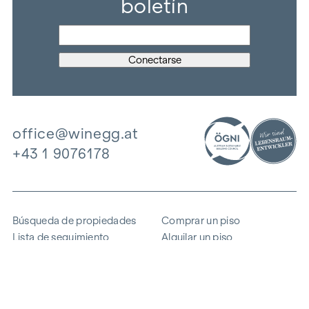
boletín
office@winegg.at
+43 1 9076178
Búsqueda de propiedades
Comprar un piso
Lista de seguimiento
Alquilar un piso
Proyectos
Propiedad comercial
Comprar
Vender un bloque de pisos
Referencias
Experiencia
La empresa
Carrera profesional