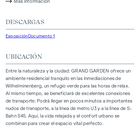
propiedad no sólo ofrece menores costes energéticos y una
Más información
huella de CO2 reducida, sino también altos estándares en
cuanto a calidad del aire, acústica y condiciones de
DESCARGAS
iluminación. Los residentes se benefician de una ubicación
ideal, a pocos minutos a pie de las estaciones de metro
Exposición
Documento 1
"Ottakring" y "Kendlerstraße", que ofrecen una conexión
directa con el centro de la ciudad.
UBICACIÓN
NATURALEZA Y CALIDAD DE VIDA
Lo más destacado del proyecto residencial
GRAND
Entre la naturaleza y la ciudad: GRAND GARDEN ofrece un
GARDEN
es el oasis de paz del patio interior de 1.000 m², un
ambiente residencial tranquilo en las inmediaciones de
refugio único para todas las generaciones. Aquí es donde la
Wilhelminenberg, un refugio verde para las horas de relax.
naturaleza se encuentra con la vida urbana y crea una
Al mismo tiempo, se beneficiará de excelentes conexiones
calidad de vida excepcional.
de transporte: Podrá llegar en pocos minutos a importantes
nudos de transporte, a la línea de metro U3 y a la línea de S-
Las zonas comunes con bancos y mesas invitan a relajarse y
Bahn S45. Aquí, la vida relajada y el confort urbano se
ofrecen un lugar de encuentro natural para todas las
combinan para crear el espacio vital perfecto.
generaciones. Una acogedora zona de juegos infantiles
ofrece horas sin preocupaciones y felices momentos