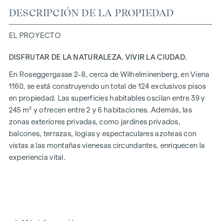
DESCRIPCIÓN DE LA PROPIEDAD
EL PROYECTO
DISFRUTAR DE LA NATURALEZA. VIVIR LA CIUDAD.
En Roseggergasse 2-8, cerca de Wilhelminenberg, en Viena
1160, se está construyendo un total de 124 exclusivos pisos
en propiedad. Las superficies habitables oscilan entre 39 y
245 m² y ofrecen entre 2 y 6 habitaciones. Además, las
zonas exteriores privadas, como jardines privados,
balcones, terrazas, logias y espectaculares azoteas con
vistas a las montañas vienesas circundantes, enriquecen la
experiencia vital.
Un jardín comunitario en un tranquilo patio interior ofrece
oportunidades para la jardinería urbana. Este proyecto
residencial ya ha obtenido la certificación de oro del DGNB
(Consejo Alemán de Construcción Sostenible). La