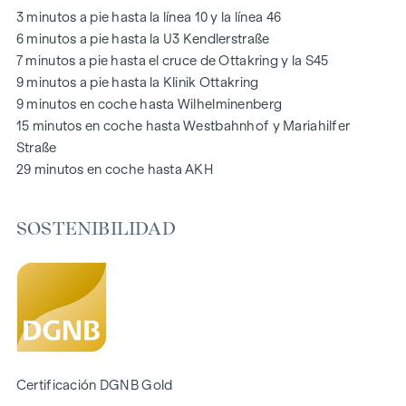
infantiles, directamente en el complejo residencial, para que
3 minutos a pie hasta la línea 10 y la línea 46
los niños puedan jugar con seguridad y despreocupación.
6 minutos a pie hasta la U3 Kendlerstraße
Durante la fase de planificación se hizo especial hincapié en
7 minutos a pie hasta el cruce de Ottakring y la S45
los materiales sostenibles.
9 minutos a pie hasta la Klinik Ottakring
El uso exclusivo por parte de los residentes hace de este
9 minutos en coche hasta Wilhelminenberg
patio interior oasis de paz un activo especial del proyecto y
15 minutos en coche hasta Westbahnhof y Mariahilfer
garantiza una calidad de vida excepcional. Experimente la
Straße
vida moderna con un valor añadido ecológico: ¡bienvenido a
29 minutos en coche hasta AKH
GRAND GARDEN
!
SOSTENIBILIDAD
SU HOGAR CON AMPLIAS VISTAS Y ESPACIOS ABIERTOS
En
GRAND GARDEN
no sólo se vive, sino que cada día se
experimenta de nuevo la simbiosis perfecta entre estilo de
vida moderno y estilo histórico. Una característica especial
es el equipamiento de alta calidad, que garantiza una
experiencia de vida óptima con soluciones de planta flexible
y sombreado eléctrico. La diversa mezcla de pisos
Certificación DGNB Gold
demuestra una gran atención al detalle y ofrece mucho