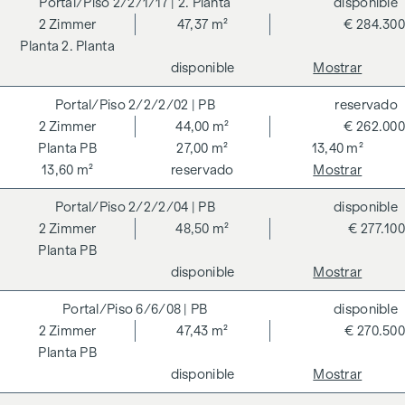
2/2/1/17
| 2. Planta
disponible
independientes hacen transparente una estrategia holística
2
Zimmer
47,37 m²
€ 284.300
de sostenibilidad. El comprador de un condominio
2. Planta
certificado por el DGNB (Consejo Alemán de Construcción
disponible
Mostrar
Sostenible) se beneficia de diversas ventajas que abarcan
2/2/2/02
| PB
reservado
aspectos ecológicos, económicos y socioculturales. En la
2
Zimmer
44,00 m²
€ 262.000
página siguiente encontrará algunas de las principales
PB
27,00 m²
13,40 m²
ventajas.
13,60 m²
reservado
Mostrar
COSTES ADICIONALES
2/2/2/04
| PB
disponible
En aras del buen orden, nos gustaría señalar que, a menos
2
Zimmer
48,50 m²
€ 277.100
que se indique lo contrario en la oferta, se deberá abonar
PB
una comisión al finalizar con éxito la transacción según las
disponible
Mostrar
tarifas estipuladas en la Ordenanza de Agentes Inmobiliarios
BGBI. 262 y 297/1996 - es decir, el 3% del precio de compra
6/6/08
| PB
disponible
más el 20% de IVA. Esta obligación de comisión también se
2
Zimmer
47,43 m²
€ 270.500
aplica si transmite a terceros la información que se le ha
PB
facilitado. Existe una estrecha relación económica con el
disponible
Mostrar
vendedor. Nos gustaría señalar que actuamos como doble