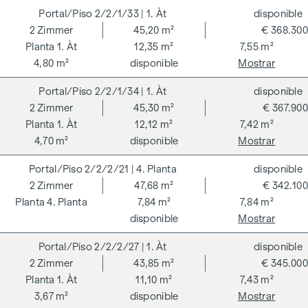
residenciales están certificados de forma independiente
2/2/1/33
| 1. Àt
disponible
según los criterios del Consejo Alemán de Construcción
2
Zimmer
45,20 m²
€ 368.300
Sostenible (DGNB) y se está buscando una verificación de la
1. Àt
12,35 m²
7,55 m²
taxonomía de la UE. La creación de un espacio vital
4,80 m²
disponible
Mostrar
sostenible y el bienestar de los futuros residentes son el
centro de los GRAND GARDENS. Las certificaciones
2/2/1/34
| 1. Àt
disponible
independientes hacen transparente una estrategia holística
2
Zimmer
45,30 m²
€ 367.900
de sostenibilidad. El comprador de un condominio
1. Àt
12,12 m²
7,42 m²
certificado por el DGNB (Consejo Alemán de Construcción
4,70 m²
disponible
Mostrar
Sostenible) se beneficia de diversas ventajas que abarcan
2/2/2/21
| 4. Planta
disponible
aspectos ecológicos, económicos y socioculturales. En la
2
Zimmer
47,68 m²
€ 342.100
página siguiente encontrará algunas de las principales
4. Planta
7,84 m²
7,84 m²
ventajas.
disponible
Mostrar
COSTES ADICIONALES
2/2/2/27
| 1. Àt
disponible
En aras del buen orden, nos gustaría señalar que, a menos
2
Zimmer
43,85 m²
€ 345.000
que se indique lo contrario en la oferta, se deberá abonar
1. Àt
11,10 m²
7,43 m²
una comisión al finalizar con éxito la transacción según las
3,67 m²
disponible
Mostrar
tarifas estipuladas en la Ordenanza de Agentes Inmobiliarios