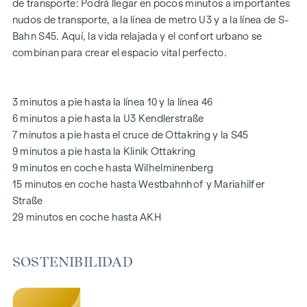
calidad de vida excepcional.
de transporte: Podrá llegar en pocos minutos a importantes
nudos de transporte, a la línea de metro U3 y a la línea de S-
Las zonas comunes con bancos y mesas invitan a relajarse y
Bahn S45. Aquí, la vida relajada y el confort urbano se
ofrecen un lugar de encuentro natural para todas las
combinan para crear el espacio vital perfecto.
generaciones. Una acogedora zona de juegos infantiles
ofrece horas sin preocupaciones y felices momentos
infantiles, directamente en el complejo residencial, para que
3 minutos a pie hasta la línea 10 y la línea 46
los niños puedan jugar con seguridad y despreocupación.
6 minutos a pie hasta la U3 Kendlerstraße
Durante la fase de planificación se hizo especial hincapié en
7 minutos a pie hasta el cruce de Ottakring y la S45
los materiales sostenibles.
9 minutos a pie hasta la Klinik Ottakring
El uso exclusivo por parte de los residentes hace de este
9 minutos en coche hasta Wilhelminenberg
patio interior oasis de paz un activo especial del proyecto y
15 minutos en coche hasta Westbahnhof y Mariahilfer
garantiza una calidad de vida excepcional. Experimente la
Straße
vida moderna con un valor añadido ecológico: ¡bienvenido a
29 minutos en coche hasta AKH
GRAND GARDEN
!
SOSTENIBILIDAD
SU HOGAR CON AMPLIAS VISTAS Y ESPACIOS ABIERTOS
En
GRAND GARDEN
no sólo se vive, sino que cada día se
experimenta de nuevo la simbiosis perfecta entre estilo de