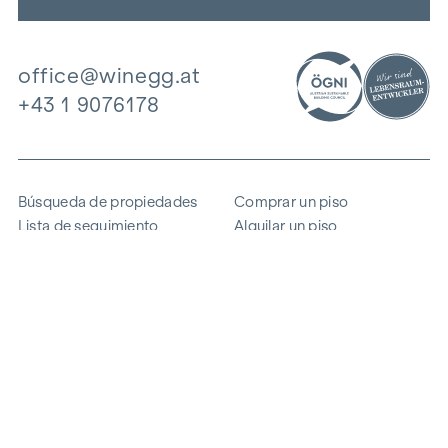
office@winegg.at
+43 1 9076178
Búsqueda de propiedades
Comprar un piso
Lista de seguimiento
Alquilar un piso
Proyectos
Propiedad comercial
Comprar
Vender un bloque de pisos
Referencias
Experiencia
La empresa
Carrera profesional
Sostenibilidad
Contacto
Acceso de empleados
i
Ahorrar energía