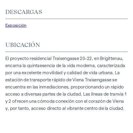
CONFORT DE VIDA CON CARÁCTER
DESCARGAS
En Traisengasse 20-22, la estética y la funcionalidad se
combinan en cada unidad residencial. Con planos
Exposición
inteligentes que van desde acogedores pisos de un
dormitorio a espaciosos pisos de cuatro dormitorios, todo
UBICACIÓN
el mundo encontrará aquí su espacio vital ideal. Los suelos
de parqué de roble y las elegantes baldosas de marca
El proyecto residencial Traisengasse 20-22, en Brigittenau,
realzan el interior, mientras que la calefacción por suelo
encarna la quintaesencia de la vida moderna, caracterizada
radiante, alimentada por calefacción urbana respetuosa con
por una excelente movilidad y calidad de vida urbana. La
el medio ambiente, garantiza un clima interior acogedor. La
estación de transporte rápido de Viena Traisengasse se
protección solar eléctrica exterior y el aire acondicionado en
encuentra en las inmediaciones, proporcionando un rápido
los pisos de la última planta garantizan un ambiente
acceso a diversas partes de la ciudad. Las líneas de tranvía 1
agradable, incluso en los días más calurosos.
y 2 ofrecen una cómoda conexión con el corazón de Viena
y, por tanto, acceso directo al vibrante centro de la ciudad.
EQUIPAMIENTOS
Suelos de parqué de roble
Elegantes baldosas de marca