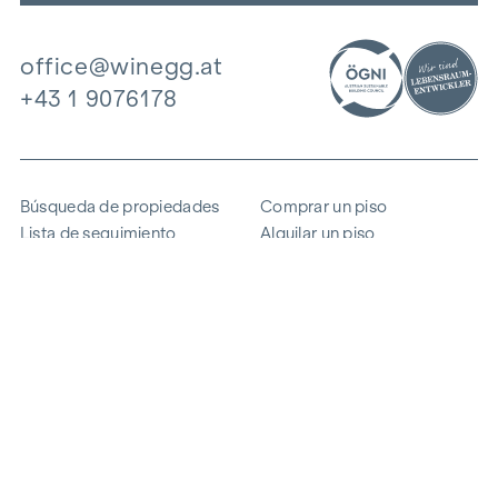
office@winegg.at
+43 1 9076178
Búsqueda de propiedades
Comprar un piso
Lista de seguimiento
Alquilar un piso
Proyectos
Propiedad comercial
Comprar
Vender un bloque de pisos
Referencias
Experiencia
La empresa
Carrera profesional
Sostenibilidad
Contacto
Acceso de empleados
i
Ahorrar energía