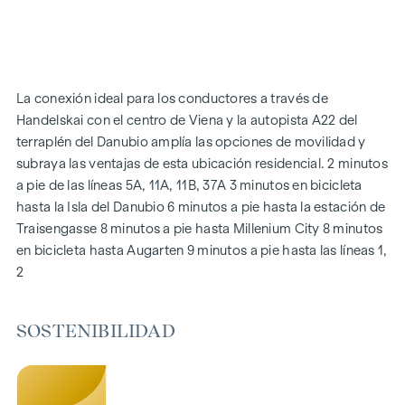
Protección solar eléctrica exterior
Aire acondicionado en el ático
Calefacción por suelo radiante a través de calefacción
urbana
Sistema fotovoltaico en el tejado
La conexión ideal para los conductores a través de
Sistema de interfono digital y
Handelskai con el centro de Viena y la autopista A22 del
tablón de anuncios mediante aplicación de teléfono móvil
terraplén del Danubio amplía las opciones de movilidad y
Aplicación de gestión inteligente de la propiedad "puck
subraya las ventajas de esta ubicación residencial. 2 minutos
a pie de las líneas 5A, 11A, 11B, 37A 3 minutos en bicicleta
DESTACADOS
hasta la Isla del Danubio 6 minutos a pie hasta la estación de
269 viviendas de pleno dominio
Traisengasse 8 minutos a pie hasta Millenium City 8 minutos
De 1 a 4 habitaciones con espacios habitables de aprox.
en bicicleta hasta Augarten 9 minutos a pie hasta las líneas 1,
38 a 124 m2
2
Jardines, balcones, logias, azoteas
Zona de juegos para niños pequeños y sala común
SOSTENIBILIDAD
166 plazas de aparcamiento subterráneo
Ideal para inversores y propietarios
Precertificado de sostenibilidad DGNB Gold
Situado junto al pintoresco Danubio