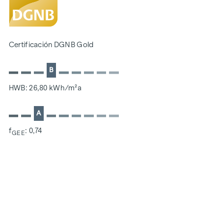
SOSTENIBILIDAD
La creación de un espacio vital sostenible y el bienestar de
Certificación DGNB Gold
los futuros residentes son el centro de este proyecto de
nueva construcción. Además de optimizar la vida útil del
B
inmueble, prestamos atención a minimizar el consumo de
energía y recursos naturales durante la construcción. Como
HWB: 26,80 kWh/m²a
miembro del ÖGNI (Consejo Austriaco de Construcción
Sostenible), el proyecto ya cuenta con la certificación previa
A
de la categoría DGNB Gold.
f
: 0,74
GEE
COSTES ADICIONALES
En aras del buen orden, nos gustaría señalar que, a menos
que se indique lo contrario en la oferta, se pagará una
comisión al finalizar con éxito la transacción según las
tarifas estipuladas en la Ordenanza de Agentes Inmobiliarios
BGBI. 262 y 297/1996 - es decir, el 3% del precio de compra
más el 20% de IVA. Esta obligación de comisión también se