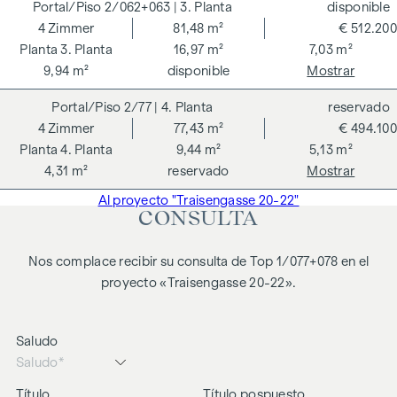
2/062+063
| 3. Planta
disponible
4
Zimmer
81,48 m²
€ 512.200
3. Planta
16,97 m²
7,03 m²
9,94 m²
disponible
Mostrar
2/77
| 4. Planta
reservado
4
Zimmer
77,43 m²
€ 494.100
4. Planta
9,44 m²
5,13 m²
4,31 m²
reservado
Mostrar
Al proyecto "Traisengasse 20-22"
CONSULTA
Nos complace recibir su consulta de Top 1/077+078 en el
proyecto «Traisengasse 20-22».
Saludo
Título
Título pospuesto