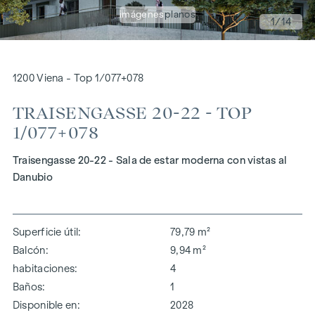
imágenes
planos
1
/14
1200 Viena - Top 1/077+078
TRAISENGASSE 20-22 - TOP
1/077+078
Traisengasse 20-22 - Sala de estar moderna con vistas al
Danubio
Superficie útil
79,79 m²
Balcón
9,94 m²
habitaciones
4
Baños
1
Disponible en
2028