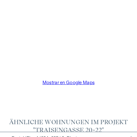
aplica si transmite a terceros la información que se le ha
facilitado. Existe una estrecha relación económica con el
vendedor. El promotor inmobiliario paga la comisión del
comprador hasta el inicio de la construcción. El contrato es
redactado y tramitado de forma fiduciaria por el abogado
Dr. Arnold Rechtsanwälte / Wipplingerstraße. Los gastos
ascienden al 1,8% del precio de compra más el 20% de IVA,
así como los gastos de caja y notaría de la fiduciaria Dra.
Bettina Schober.
Mostrar en Google Maps
ÄHNLICHE WOHNUNGEN IM PROJEKT
"TRAISENGASSE 20-22"