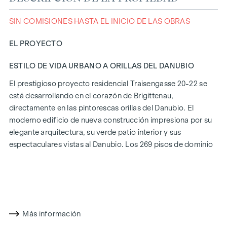
SIN COMISIONES HASTA EL INICIO DE LAS OBRAS
EL PROYECTO
ESTILO DE VIDA URBANO A ORILLAS DEL DANUBIO
El prestigioso proyecto residencial Traisengasse 20-22 se
está desarrollando en el corazón de Brigittenau,
directamente en las pintorescas orillas del Danubio. El
moderno edificio de nueva construcción impresiona por su
elegante arquitectura, su verde patio interior y sus
espectaculares vistas al Danubio. Los 269 pisos de dominio
absoluto ofrecen una variedad de opciones de vivienda
para todos los estilos de vida y generaciones. La proximidad
a la Isla del Danubio y la rápida conexión con el centro de la
ciudad prometen un estilo de vida privilegiado en uno de los
Más información
barrios más animados de Viena.